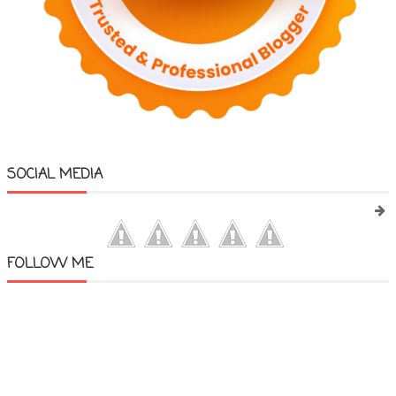
SOCIAL MEDIA
FOLLOW ME