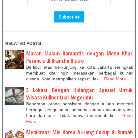
RELATED POSTS :
Makan Malam Romantis dengan Menu Khas
Perancis di Branche Bistro
Berlibur atau berkunjung ke kota Jakarta seringkali
membuat kita ingin merasakan berbagai kuliner
disana. Kota metropolitan seperti Jak…
Read More...
5 Lokasi Dengan Hidangan Spesial Untuk
Wisata Kuliner Luar Negerimu
Beberapa orang berwisata dengan tujuan mencari
berbagai pengalaman bersama menu makanan yang
baru dan unik. Tidak hanya menikmati kei…
Read
More...
Menikmati Mie Korea Arirang Cukup di Rumah