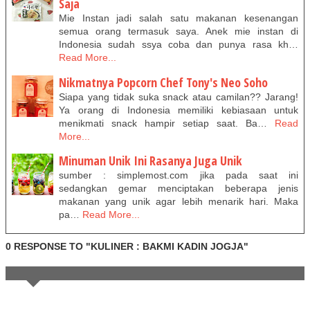
Saja
Mie Instan jadi salah satu makanan kesenangan
semua orang termasuk saya. Anek mie instan di
Indonesia sudah ssya coba dan punya rasa kh…
Read More...
Nikmatnya Popcorn Chef Tony's Neo Soho
Siapa yang tidak suka snack atau camilan?? Jarang!
Ya orang di Indonesia memiliki kebiasaan untuk
menikmati snack hampir setiap saat. Ba…
Read
More...
Minuman Unik Ini Rasanya Juga Unik
sumber : simplemost.com jika pada saat ini
sedangkan gemar menciptakan beberapa jenis
makanan yang unik agar lebih menarik hari. Maka
pa…
Read More...
0 RESPONSE TO "KULINER : BAKMI KADIN JOGJA"