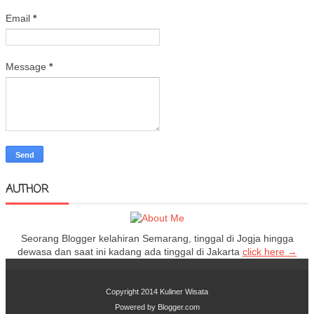
Email
*
Message
*
AUTHOR
Seorang Blogger kelahiran Semarang, tinggal di Jogja hingga
dewasa dan saat ini kadang ada tinggal di Jakarta
click here →
Copyright 2014
Kuliner Wisata
Powered by
Blogger.com