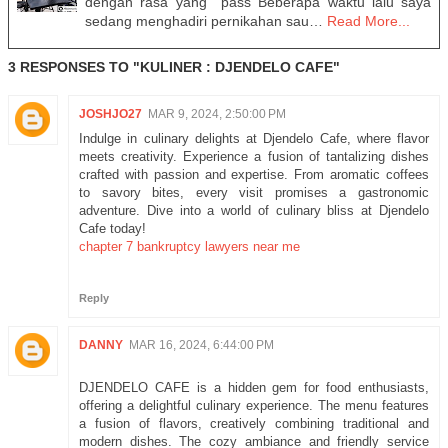
dengan rasa yang pass Beberapa waktu lalu saya
sedang menghadiri pernikahan sau…
Read More...
3 RESPONSES TO "KULINER : DJENDELO CAFE"
JOSHJO27
MAR 9, 2024, 2:50:00 PM
Indulge in culinary delights at Djendelo Cafe, where flavor
meets creativity. Experience a fusion of tantalizing dishes
crafted with passion and expertise. From aromatic coffees
to savory bites, every visit promises a gastronomic
adventure. Dive into a world of culinary bliss at Djendelo
Cafe today!
chapter 7 bankruptcy lawyers near me
Reply
DANNY
MAR 16, 2024, 6:44:00 PM
DJENDELO CAFE is a hidden gem for food enthusiasts,
offering a delightful culinary experience. The menu features
a fusion of flavors, creatively combining traditional and
modern dishes. The cozy ambiance and friendly service