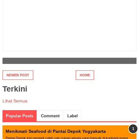
NEWER POST
HOME
Terkini
Lihat Semua
Popular Posts
Comment
Label
Menikmati Seafood di Pantai Depok Yogyakarta
Pantai Depok kini menjadi salah satu tujuan wisata yang banyak di kunjungi orang,