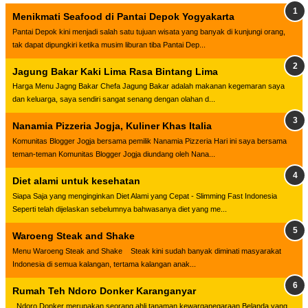
Menikmati Seafood di Pantai Depok Yogyakarta
Pantai Depok kini menjadi salah satu tujuan wisata yang banyak di kunjungi orang,
tak dapat dipungkiri ketika musim liburan tiba Pantai Dep...
Jagung Bakar Kaki Lima Rasa Bintang Lima
Harga Menu Jagng Bakar Chefa Jagung Bakar adalah makanan kegemaran saya
dan keluarga, saya sendiri sangat senang dengan olahan d...
Nanamia Pizzeria Jogja, Kuliner Khas Italia
Komunitas Blogger Jogja bersama pemilik Nanamia Pizzeria Hari ini saya bersama
teman-teman Komunitas Blogger Jogja diundang oleh Nana...
Diet alami untuk kesehatan
Siapa Saja yang menginginkan Diet Alami yang Cepat - Slimming Fast Indonesia
Seperti telah dijelaskan sebelumnya bahwasanya diet yang me...
Waroeng Steak and Shake
Menu Waroeng Steak and Shake Steak kini sudah banyak diminati masyarakat
Indonesia di semua kalangan, tertama kalangan anak...
Rumah Teh Ndoro Donker Karanganyar
Ndoro Donker merupakan seorang ahli tanaman kewarganegaraan Belanda yang