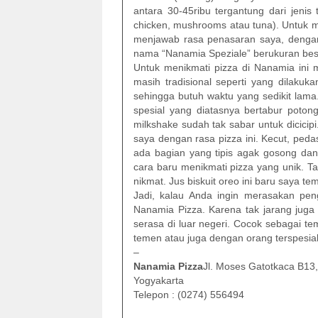
antara 30-45ribu tergantung dari jenis 
chicken, mushrooms atau tuna). Untuk m
menjawab rasa penasaran saya, denga
nama “Nanamia Speziale” berukuran besa
Untuk menikmati pizza di Nanamia in
masih tradisional seperti yang dilakuka
sehingga butuh waktu yang sedikit lama
spesial yang diatasnya bertabur poton
milkshake sudah tak sabar untuk dicicip
saya dengan rasa pizza ini. Kecut, pedas,
ada bagian yang tipis agak gosong dan
cara baru menikmati pizza yang unik. T
nikmat. Jus biskuit oreo ini baru saya tem
Jadi, kalau Anda ingin merasakan peng
Nanamia Pizza. Karena tak jarang juga 
serasa di luar negeri. Cocok sebagai t
temen atau juga dengan orang terspesial
–
Nanamia Pizza
Jl. Moses Gatotkaca B13
Yogyakarta
Telepon : (0274) 556494