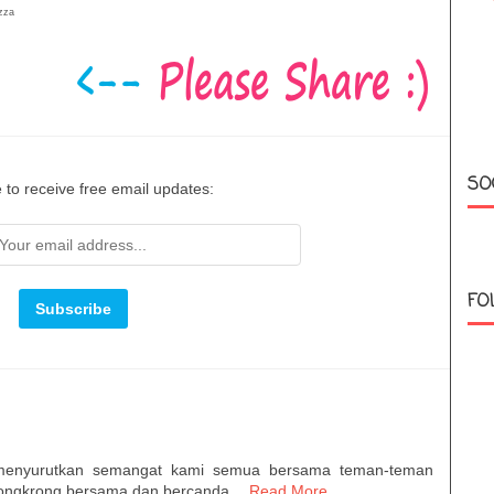
izza
SO
 to receive free email updates:
FO
k menyurutkan semangat kami semua bersama teman-teman
 nongkrong bersama dan bercanda…
Read More...