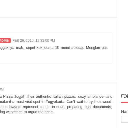
FEB 26, 2015, 12:32:00 PM
nggak ya mak, cepet kok cuma 10 menit selesai. Mungkin pas
 PM
FO
 Pizza Jogja! Their authentic Italian pizzas, cozy ambiance, and
ke it a must-visit spot in Yogyakarta. Can’t wait to try their wood-
gation lawyers represent clients in court, preparing legal documents,
Na
ing witnesses to argue the case.