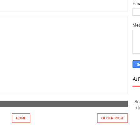
Ema
Me
AU
Se
d
HOME
OLDER POST