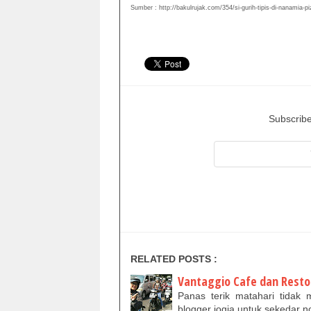
Sumber : http://bakulrujak.com/354/si-gurih-tipis-di-nanamia-p
Subscribe
RELATED POSTS :
Vantaggio Cafe dan Resto
Panas terik matahari tida
blogger jogja untuk sekedar