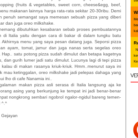
se
topping (fruits & vegetables, sweet corn, cheese&egg, beef,
enu makanan lainnya harga rata-rata sekitar 20-30ribu. Demi
W
n penuh semangat saya memesan sebuah pizza yang diberi
Me
r dan juga oreo milkshake.
ba
i memang dibutuhkan kesabaran sebab proses pembuatannya
ka
n di Italia yaitu dengan cara di bakar di dalam tungku batu
. Akhirnya menu yang saya pesan datang juga. Seporsi pizza
R
gan ayam, tomat, jamur dan juga nanas serta segelas oreo
Nd
i. Hap.. satu potong pizza sudah dimulut dan betapa kagetnya
ke
 dan gurih lumer jadi satu dimulut. Lucunya lagi di tepi pizza
Ke
 kalau di makan rasanya kriuk-kriuk. Hmm..menurut saya ini
ak mau ketinggalan, oreo milkshake jadi pelepas dahaga yang
VE
ui lho di cafe Nanamia ini..
alaman makan pizza asli serasa di Italia langsung aja ke
orang asing yang berkunjung ke tempat ini jadi benar-benar
empat nongkrong sembari ngobrol ngalor-ngidul bareng temen-
 ^.^
, Gejayan