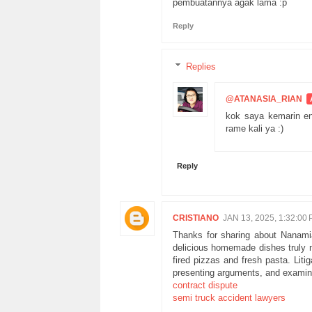
pembuatannya agak lama :p
Reply
Replies
@ATANASIA_RIAN
kok saya kemarin e
rame kali ya :)
Reply
CRISTIANO
JAN 13, 2025, 1:32:00
Thanks for sharing about Nanamia
delicious homemade dishes truly ma
fired pizzas and fresh pasta. Liti
presenting arguments, and examin
contract dispute
semi truck accident lawyers