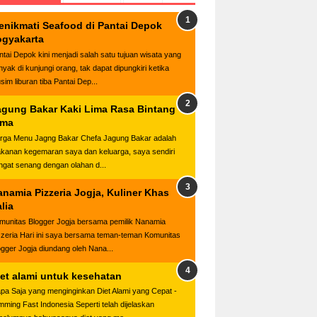
enikmati Seafood di Pantai Depok
ogyakarta
ntai Depok kini menjadi salah satu tujuan wisata yang
nyak di kunjungi orang, tak dapat dipungkiri ketika
sim liburan tiba Pantai Dep...
agung Bakar Kaki Lima Rasa Bintang
ima
rga Menu Jagng Bakar Chefa Jagung Bakar adalah
kanan kegemaran saya dan keluarga, saya sendiri
ngat senang dengan olahan d...
anamia Pizzeria Jogja, Kuliner Khas
alia
munitas Blogger Jogja bersama pemilik Nanamia
zzeria Hari ini saya bersama teman-teman Komunitas
ogger Jogja diundang oleh Nana...
iet alami untuk kesehatan
apa Saja yang menginginkan Diet Alami yang Cepat -
imming Fast Indonesia Seperti telah dijelaskan