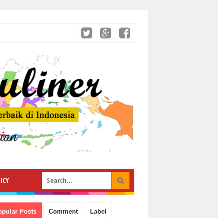
ICY
opular Posts
Comment
Label