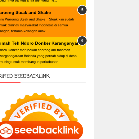
belumnya bahwasanya diet yang me...
aroeng Steak and Shake
nu Waroeng Steak and Shake Steak kini sudah
nyak diminati masyarakat Indonesia di semua
langan, tertama kalangan anak...
umah Teh Ndoro Donker Karanganyar
oro Donker merupakan seorang ahli tanaman
warganegaraan Belanda yang pernah hidup di desa
muning untuk membangun perkebunan....
RIFIED SEEDBACKLINK