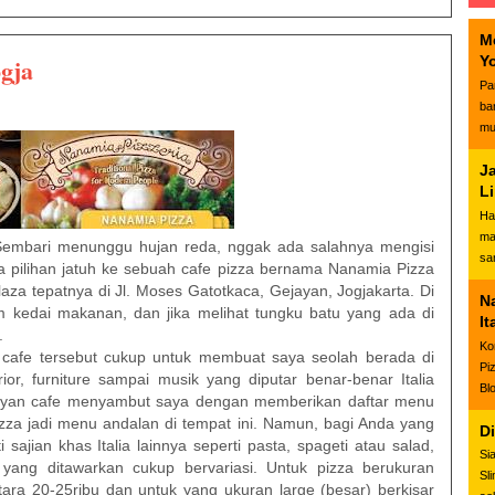
M
gja
Y
Pa
ba
mu
J
L
Ha
ma
 Sembari menunggu hujan reda, nggak ada salahnya mengisi
sa
a pilihan jatuh ke sebuah cafe pizza bernama Nanamia Pizza
laza tepatnya di Jl. Moses Gatotkaca, Gejayan, Jogjakarta. Di
N
m kedai makanan, dan jika melihat tungku batu yang ada di
It
.
Ko
i cafe tersebut cukup untuk membuat saya seolah berada di
Pi
erior, furniture sampai musik yang diputar benar-benar Italia
Bl
layan cafe menyambut saya dengan memberikan daftar menu
izza jadi menu andalan di tempat ini. Namun, bagi Anda yang
D
sajian khas Italia lainnya seperti pasta, spageti atau salad,
Si
yang ditawarkan cukup bervariasi. Untuk pizza berukuran
Sl
ara 20-25ribu dan untuk yang ukuran large (besar) berkisar