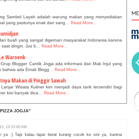
ME
ng Sambel Layah adalah warung makan yang menyediakan
bal yang pastunya enak dan sang…
Read More...
Tumidjan
dari buah yang sangat digemari masyarakat Indonesia karena
i saat dingin. Jus b…
Read More...
Le Waroenk
rup Blogger Cantik Jogja ada informasi dari Mak Injul yang
ah bahwa ada Emak Blogg…
Read More...
tnya Makan di Pinggir Sawah
jar Wisata Kuliner kini menjadi daya tarik tersendiri bagi
ner kini banyak dica…
Read More...
 PIZZA JOGJA"
15, 10:33:00 AM
 ya :) Tapi kalau lapar berat kurang cocok ke sini ya, karena