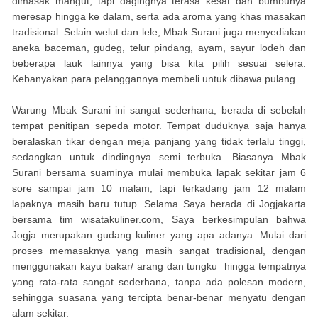
dimasak mangut, tapi dagingnya terasa kesat dan bumbunya
meresap hingga ke dalam, serta ada aroma yang khas masakan
tradisional. Selain welut dan lele, Mbak Surani juga menyediakan
aneka baceman, gudeg, telur pindang, ayam, sayur lodeh dan
beberapa lauk lainnya yang bisa kita pilih sesuai selera.
Kebanyakan para pelanggannya membeli untuk dibawa pulang.
Warung Mbak Surani ini sangat sederhana, berada di sebelah
tempat penitipan sepeda motor. Tempat duduknya saja hanya
beralaskan tikar dengan meja panjang yang tidak terlalu tinggi,
sedangkan untuk dindingnya semi terbuka. Biasanya Mbak
Surani bersama suaminya mulai membuka lapak sekitar jam 6
sore sampai jam 10 malam, tapi terkadang jam 12 malam
lapaknya masih baru tutup. Selama Saya berada di Jogjakarta
bersama tim wisatakuliner.com, Saya berkesimpulan bahwa
Jogja merupakan gudang kuliner yang apa adanya. Mulai dari
proses memasaknya yang masih sangat tradisional, dengan
menggunakan kayu bakar/ arang dan tungku hingga tempatnya
yang rata-rata sangat sederhana, tanpa ada polesan modern,
sehingga suasana yang tercipta benar-benar menyatu dengan
alam sekitar.