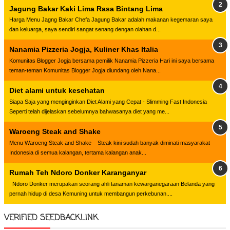
Jagung Bakar Kaki Lima Rasa Bintang Lima
Harga Menu Jagng Bakar Chefa Jagung Bakar adalah makanan kegemaran saya
dan keluarga, saya sendiri sangat senang dengan olahan d...
Nanamia Pizzeria Jogja, Kuliner Khas Italia
Komunitas Blogger Jogja bersama pemilik Nanamia Pizzeria Hari ini saya bersama
teman-teman Komunitas Blogger Jogja diundang oleh Nana...
Diet alami untuk kesehatan
Siapa Saja yang menginginkan Diet Alami yang Cepat - Slimming Fast Indonesia
Seperti telah dijelaskan sebelumnya bahwasanya diet yang me...
Waroeng Steak and Shake
Menu Waroeng Steak and Shake Steak kini sudah banyak diminati masyarakat
Indonesia di semua kalangan, tertama kalangan anak...
Rumah Teh Ndoro Donker Karanganyar
Ndoro Donker merupakan seorang ahli tanaman kewarganegaraan Belanda yang
pernah hidup di desa Kemuning untuk membangun perkebunan....
VERIFIED SEEDBACKLINK