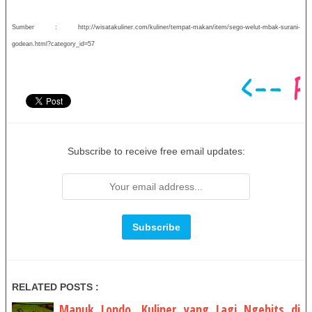
Sumber : http://wisatakuliner.com/kuliner/tempat-makan/item/sego-welut-mbak-surani-
godean.html?category_id=57
Subscribe to receive free email updates:
RELATED POSTS :
Manuk Londo, Kuliner yang Lagi Ngehits di