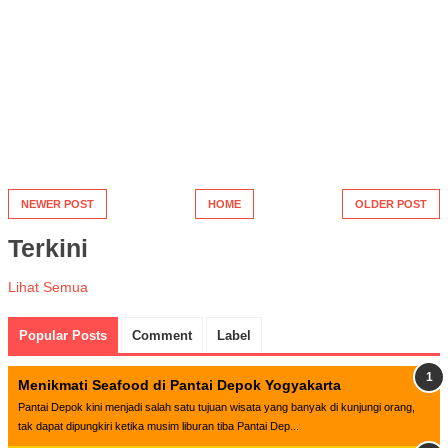
NEWER POST
HOME
OLDER POST
Terkini
Lihat Semua
Popular Posts
Comment
Label
Menikmati Seafood di Pantai Depok Yogyakarta
Pantai Depok kini menjadi salah satu tujuan wisata yang banyak di kunjungi orang,
tak dapat dipungkiri ketika musim liburan tiba Pantai Dep...