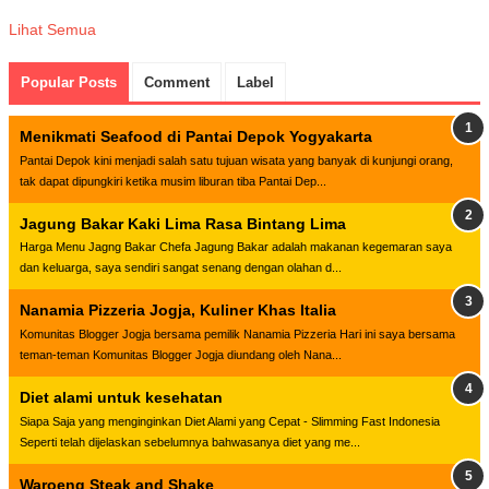
Lihat Semua
Popular Posts
Comment
Label
Menikmati Seafood di Pantai Depok Yogyakarta
Pantai Depok kini menjadi salah satu tujuan wisata yang banyak di kunjungi orang,
tak dapat dipungkiri ketika musim liburan tiba Pantai Dep...
Jagung Bakar Kaki Lima Rasa Bintang Lima
Harga Menu Jagng Bakar Chefa Jagung Bakar adalah makanan kegemaran saya
dan keluarga, saya sendiri sangat senang dengan olahan d...
Nanamia Pizzeria Jogja, Kuliner Khas Italia
Komunitas Blogger Jogja bersama pemilik Nanamia Pizzeria Hari ini saya bersama
teman-teman Komunitas Blogger Jogja diundang oleh Nana...
Diet alami untuk kesehatan
Siapa Saja yang menginginkan Diet Alami yang Cepat - Slimming Fast Indonesia
Seperti telah dijelaskan sebelumnya bahwasanya diet yang me...
Waroeng Steak and Shake