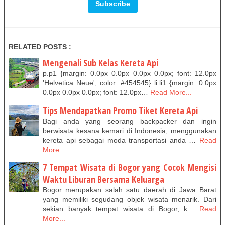
RELATED POSTS :
Mengenali Sub Kelas Kereta Api
p.p1 {margin: 0.0px 0.0px 0.0px 0.0px; font: 12.0px
'Helvetica Neue'; color: #454545} li.li1 {margin: 0.0px
0.0px 0.0px 0.0px; font: 12.0px…
Read More...
Tips Mendapatkan Promo Tiket Kereta Api
Bagi anda yang seorang backpacker dan ingin
berwisata kesana kemari di Indonesia, menggunakan
kereta api sebagai moda transportasi anda …
Read
More...
7 Tempat Wisata di Bogor yang Cocok Mengisi
Waktu Liburan Bersama Keluarga
Bogor merupakan salah satu daerah di Jawa Barat
yang memiliki segudang objek wisata menarik. Dari
sekian banyak tempat wisata di Bogor, k…
Read
More...