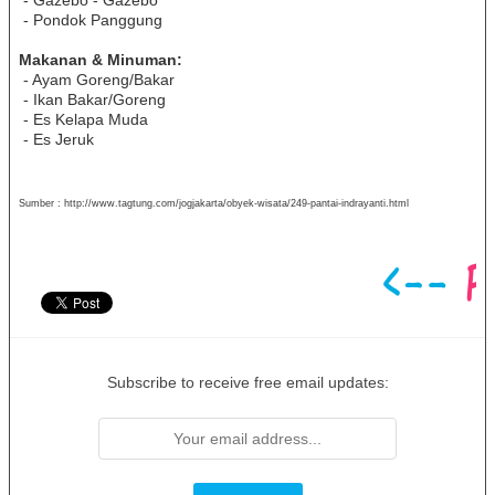
- Gazebo - Gazebo
- Pondok Panggung
Makanan & Minuman:
- Ayam Goreng/Bakar
- Ikan Bakar/Goreng
- Es Kelapa Muda
- Es Jeruk
Sumber : http://www.tagtung.com/jogjakarta/obyek-wisata/249-pantai-indrayanti.html
Subscribe to receive free email updates: