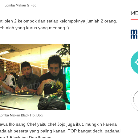
Lomba Makan G.I-Jo
ME
ti oleh 2 kelompok dan setiap kelompoknya jumlah 2 orang.
 eh alah yang kurus yang menang :)
Lomba Makan Black Hot Dog
wa lho sang Chef yaitu chef Jojo juga ikut, mungkin karena
adalah peserta yang paling kanan. TOP banget dech, padahal
ng 1 Black hot Dog lhoooo