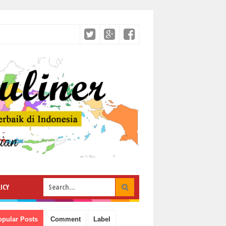
ICY
opular Posts
Comment
Label