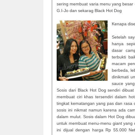
sering membuat varia menu yang besar da
G.I-Jo dan sekarag Black Hot Dog
Kenapa dis
Setelah sa
hanya sep
dasar camp
terbukti b
macam penya
berbeda, le
dinikmati u
sauce yang
Sosis dari Black Hot Dog sendiri dibu
membuat ciri khas tersendiri dalam ho
tingkat kematangan yang pas dan rasa
sosis ini nikmat namun karena ada c
dalam mulut. Sosis dalam Hot Dog dibu
untuk membuat menu-menu giant yang di
ini dijual dengan harga Rp 55.000 Net