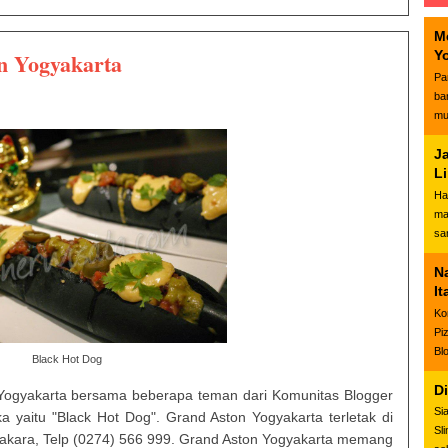
M
n Yogyakarta
Y
Pa
ba
mu
J
L
Ha
ma
sa
N
It
Ko
Pi
Bl
Black Hot Dog
D
Yogyakarta bersama beberapa teman dari Komunitas Blogger
Si
yaitu "Black Hot Dog". Grand Aston Yogyakarta terletak di
Sl
akara, Telp (0274) 566 999. Grand Aston Yogyakarta memang