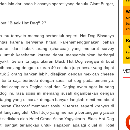
se
n lain dari pada biasanya spereti yang dahulu Giant Burger,
W
Me
ebut
"Black Hot Dog" ??
ba
ka
ya tau ternyata memang berbentuk seperti Hot Dog Biasanya
R
intas karena berwarna hitam, karenamenggunakan bahan
Nd
uran dari bubuk arang (charcoal) yang menurut survey
ke
aik untuk kesehatan karena dapat menyembuhkan berbagai
Ke
kit. Selain itu juga ukuran Black Hot Dog sengaja di buat
bih panjang dengan ukuran 40 cm dan juga besar yang dapat
VE
ntuk 2 orang bahkan lebih, disajikan dengan mexican cheese
 tentu saja berbeda dengan saus hot dog pada umumnya.
at dari campuran Daging sapi dan Daging ayam agar itu yang
tdog ini, rasa sosis ini memang susah digambarkan dengan
 daging yang dimasak dengan banyak langkah rumit membuat
ampuran
Charcoal
membuat sosis ini terasa seperti krenyes di
at langsung oleh Chef Jojo yang memang bertanggung jawab
sediakan oleh Hotel Grand Aston Yogyakarta. Black Hot Dog
t, sangat terjangkau untuk siapapun apalagi diual di Hotel