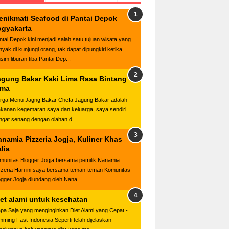
enikmati Seafood di Pantai Depok
ogyakarta
ntai Depok kini menjadi salah satu tujuan wisata yang
nyak di kunjungi orang, tak dapat dipungkiri ketika
sim liburan tiba Pantai Dep...
agung Bakar Kaki Lima Rasa Bintang
ima
rga Menu Jagng Bakar Chefa Jagung Bakar adalah
kanan kegemaran saya dan keluarga, saya sendiri
ngat senang dengan olahan d...
anamia Pizzeria Jogja, Kuliner Khas
alia
munitas Blogger Jogja bersama pemilik Nanamia
zzeria Hari ini saya bersama teman-teman Komunitas
ogger Jogja diundang oleh Nana...
iet alami untuk kesehatan
apa Saja yang menginginkan Diet Alami yang Cepat -
imming Fast Indonesia Seperti telah dijelaskan