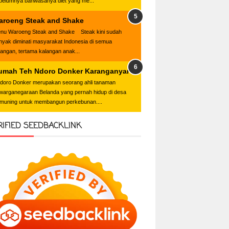
belumnya bahwasanya diet yang me...
aroeng Steak and Shake
nu Waroeng Steak and Shake Steak kini sudah
nyak diminati masyarakat Indonesia di semua
langan, tertama kalangan anak...
umah Teh Ndoro Donker Karanganyar
oro Donker merupakan seorang ahli tanaman
warganegaraan Belanda yang pernah hidup di desa
muning untuk membangun perkebunan....
RIFIED SEEDBACKLINK