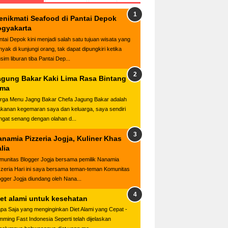
enikmati Seafood di Pantai Depok
ogyakarta
ntai Depok kini menjadi salah satu tujuan wisata yang
nyak di kunjungi orang, tak dapat dipungkiri ketika
sim liburan tiba Pantai Dep...
agung Bakar Kaki Lima Rasa Bintang
ima
rga Menu Jagng Bakar Chefa Jagung Bakar adalah
kanan kegemaran saya dan keluarga, saya sendiri
ngat senang dengan olahan d...
anamia Pizzeria Jogja, Kuliner Khas
alia
munitas Blogger Jogja bersama pemilik Nanamia
zzeria Hari ini saya bersama teman-teman Komunitas
ogger Jogja diundang oleh Nana...
iet alami untuk kesehatan
apa Saja yang menginginkan Diet Alami yang Cepat -
imming Fast Indonesia Seperti telah dijelaskan