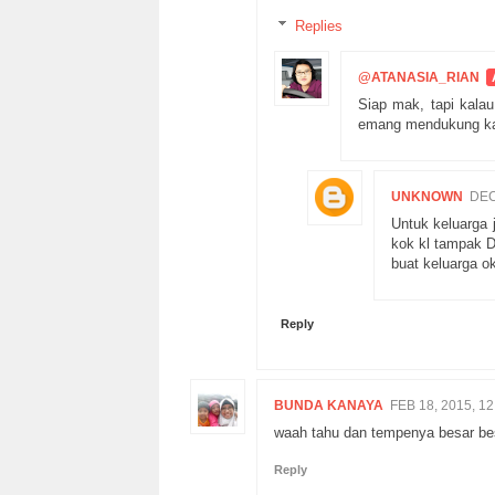
Replies
@ATANASIA_RIAN
Siap mak, tapi kala
emang mendukung kal
UNKNOWN
DEC
Untuk keluarga
kok kl tampak D
buat keluarga o
Reply
BUNDA KANAYA
FEB 18, 2015, 12
waah tahu dan tempenya besar bes
Reply