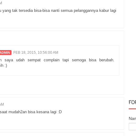
AM
yang tak tersedia bisa-bisa nanti semua pelanggannya kabur lagi
FEB 18, 2015, 10:56:00 AM
n saya udah sempat complain tapi semoga bisa berubah.
h :)
FO
 AM
 saat mudah2an bisa kesana lagi :D
Na