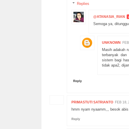
Replies
@ATANASIA_RIAN
Semoga ya, ditunggu 
UNKNOWN
FEB 
Masih adakah r
terbanyak dan 
sistem bagi has
tidak apa2, dij
Reply
PRIMASTUTI SATRIANTO
FEB 18, 
hmm nyam nyaamm,,, besok abis l
Reply