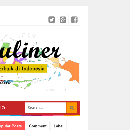
ICY
opular Posts
Comment
Label