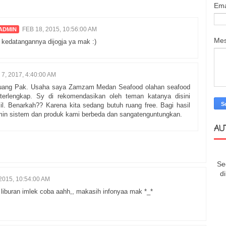
Ema
FEB 18, 2015, 10:56:00 AM
Me
kedatangannya dijogja ya mak :)
7, 2017, 4:40:00 AM
uang Pak. Usaha saya Zamzam Medan Seafood olahan seafood
terlengkap. Sy di rekomendasikan oleh teman katanya disini
il. Benarkah?? Karena kita sedang butuh ruang free. Bagi hasil
amin sistem dan produk kami berbeda dan sangatenguntungkan.
AU
Se
d
2015, 10:54:00 AM
iburan imlek coba aahh,, makasih infonyaa mak *_*