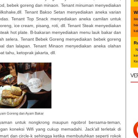
se
afood, bebek goreng dan minaon. Tenant minuman menyediakan
ilkshake,dll. Tenant Bakso Setan menyediakan aneka varian
W
edas. Tenant Top Snack menyediakan aneka camilan untuk
Me
ba
reng, ice cream, pisang, roti, dll. Tenant Steak menyediakan
ka
steak hot plate. B-bakaran menyediakan menu lauk bakar dan
h selera. Tenant Bebek Goreng menyediakan bebek goreng
R
al dan lalapan. Tenant Minaon menyediakan aneka olahan
Nd
 tahu, ketoprak jakarta, dll.
ke
Ke
VE
yam Goreng dan Ayam Bakar
nyaman untuk nongkrong maupun ngobrol bersama-teman,
an koneksi Wifi yang cukup memadahi. Jack'all terletak di
famart dan circle-k sehingga ketika membutuhkan seperti rokok