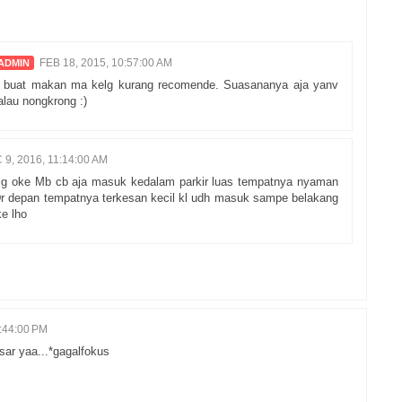
FEB 18, 2015, 10:57:00 AM
u buat makan ma kelg kurang recomende. Suasananya aja yanv
au nongkrong :)
 9, 2016, 11:14:00 AM
 jg oke Mb cb aja masuk kedalam parkir luas tempatnya nyaman
r depan tempatnya terkesan kecil kl udh masuk sampe belakang
ke lho
:44:00 PM
ar yaa...*gagalfokus