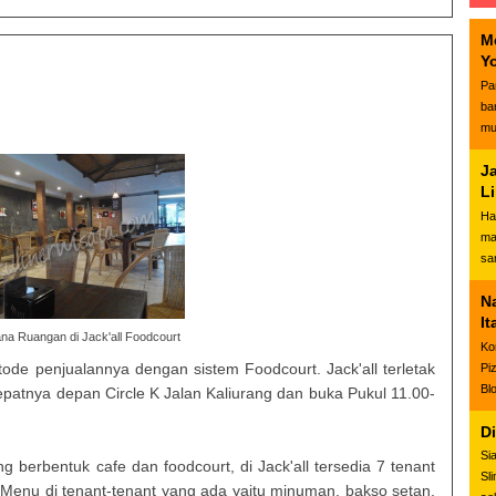
M
Y
Pa
ba
mu
J
L
Ha
ma
sa
N
It
na Ruangan di Jack'all Foodcourt
Ko
tode penjualannya dengan sistem Foodcourt. Jack'all terletak
Pi
Bl
epatnya depan Circle K Jalan Kaliurang dan buka Pukul 11.00-
D
Si
 berbentuk cafe dan foodcourt, di Jack'all tersedia 7 tenant
Sl
 Menu di tenant-tenant yang ada yaitu minuman, bakso setan,