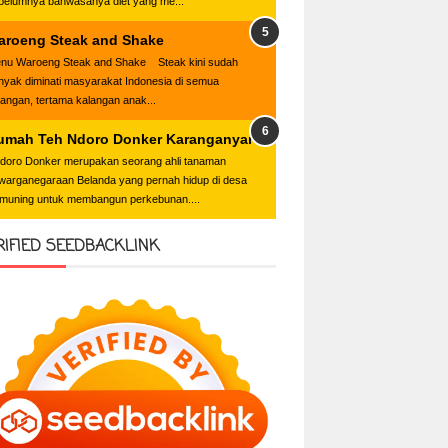
belumnya bahwasanya diet yang me...
aroeng Steak and Shake
nu Waroeng Steak and Shake Steak kini sudah
nyak diminati masyarakat Indonesia di semua
langan, tertama kalangan anak...
umah Teh Ndoro Donker Karanganyar
oro Donker merupakan seorang ahli tanaman
warganegaraan Belanda yang pernah hidup di desa
muning untuk membangun perkebunan....
RIFIED SEEDBACKLINK