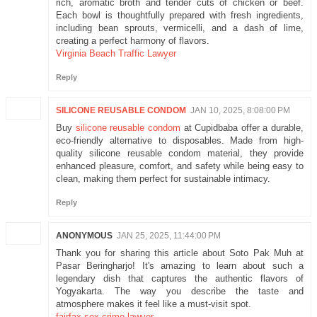
rich, aromatic broth and tender cuts of chicken or beef.
Each bowl is thoughtfully prepared with fresh ingredients,
including bean sprouts, vermicelli, and a dash of lime,
creating a perfect harmony of flavors.
Virginia Beach Traffic Lawyer
Reply
SILICONE REUSABLE CONDOM
JAN 10, 2025, 8:08:00 PM
Buy
silicone reusable condom
at Cupidbaba offer a durable,
eco-friendly alternative to disposables. Made from high-
quality silicone reusable condom material, they provide
enhanced pleasure, comfort, and safety while being easy to
clean, making them perfect for sustainable intimacy.
Reply
ANONYMOUS
JAN 25, 2025, 11:44:00 PM
Thank you for sharing this article about Soto Pak Muh at
Pasar Beringharjo! It's amazing to learn about such a
legendary dish that captures the authentic flavors of
Yogyakarta. The way you describe the taste and
atmosphere makes it feel like a must-visit spot.
fairfax sex crime lawyer