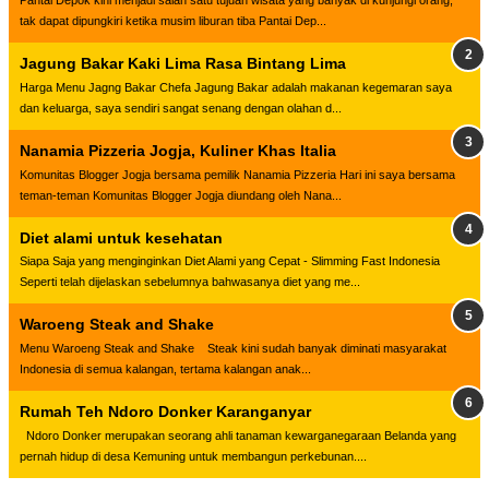
Pantai Depok kini menjadi salah satu tujuan wisata yang banyak di kunjungi orang,
tak dapat dipungkiri ketika musim liburan tiba Pantai Dep...
Jagung Bakar Kaki Lima Rasa Bintang Lima
Harga Menu Jagng Bakar Chefa Jagung Bakar adalah makanan kegemaran saya
dan keluarga, saya sendiri sangat senang dengan olahan d...
Nanamia Pizzeria Jogja, Kuliner Khas Italia
Komunitas Blogger Jogja bersama pemilik Nanamia Pizzeria Hari ini saya bersama
teman-teman Komunitas Blogger Jogja diundang oleh Nana...
Diet alami untuk kesehatan
Siapa Saja yang menginginkan Diet Alami yang Cepat - Slimming Fast Indonesia
Seperti telah dijelaskan sebelumnya bahwasanya diet yang me...
Waroeng Steak and Shake
Menu Waroeng Steak and Shake Steak kini sudah banyak diminati masyarakat
Indonesia di semua kalangan, tertama kalangan anak...
Rumah Teh Ndoro Donker Karanganyar
Ndoro Donker merupakan seorang ahli tanaman kewarganegaraan Belanda yang
pernah hidup di desa Kemuning untuk membangun perkebunan....