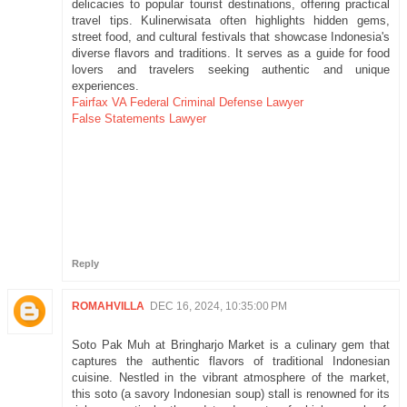
delicacies to popular tourist destinations, offering practical
travel tips. Kulinerwisata often highlights hidden gems,
street food, and cultural festivals that showcase Indonesia's
diverse flavors and traditions. It serves as a guide for food
lovers and travelers seeking authentic and unique
experiences.
Fairfax VA Federal Criminal Defense Lawyer
False Statements Lawyer
Reply
ROMAHVILLA
DEC 16, 2024, 10:35:00 PM
Soto Pak Muh at Bringharjo Market is a culinary gem that
captures the authentic flavors of traditional Indonesian
cuisine. Nestled in the vibrant atmosphere of the market,
this soto (a savory Indonesian soup) stall is renowned for its