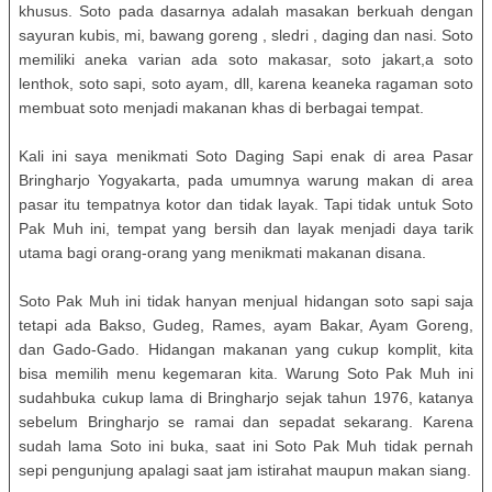
khusus. Soto pada dasarnya adalah masakan berkuah dengan
sayuran kubis, mi, bawang goreng , sledri , daging dan nasi. Soto
memiliki aneka varian ada soto makasar, soto jakart,a soto
lenthok, soto sapi, soto ayam, dll, karena keaneka ragaman soto
membuat soto menjadi makanan khas di berbagai tempat.
Kali ini saya menikmati Soto Daging Sapi enak di area Pasar
Bringharjo Yogyakarta, pada umumnya warung makan di area
pasar itu tempatnya kotor dan tidak layak. Tapi tidak untuk Soto
Pak Muh ini, tempat yang bersih dan layak menjadi daya tarik
utama bagi orang-orang yang menikmati makanan disana.
Soto Pak Muh ini tidak hanyan menjual hidangan soto sapi saja
tetapi ada Bakso, Gudeg, Rames, ayam Bakar, Ayam Goreng,
dan Gado-Gado. Hidangan makanan yang cukup komplit, kita
bisa memilih menu kegemaran kita. Warung Soto Pak Muh ini
sudahbuka cukup lama di Bringharjo sejak tahun 1976, katanya
sebelum Bringharjo se ramai dan sepadat sekarang. Karena
sudah lama Soto ini buka, saat ini Soto Pak Muh tidak pernah
sepi pengunjung apalagi saat jam istirahat maupun makan siang.