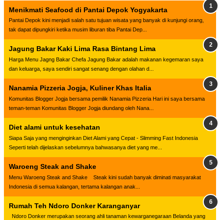
Menikmati Seafood di Pantai Depok Yogyakarta
Pantai Depok kini menjadi salah satu tujuan wisata yang banyak di kunjungi orang,
tak dapat dipungkiri ketika musim liburan tiba Pantai Dep...
Jagung Bakar Kaki Lima Rasa Bintang Lima
Harga Menu Jagng Bakar Chefa Jagung Bakar adalah makanan kegemaran saya
dan keluarga, saya sendiri sangat senang dengan olahan d...
Nanamia Pizzeria Jogja, Kuliner Khas Italia
Komunitas Blogger Jogja bersama pemilik Nanamia Pizzeria Hari ini saya bersama
teman-teman Komunitas Blogger Jogja diundang oleh Nana...
Diet alami untuk kesehatan
Siapa Saja yang menginginkan Diet Alami yang Cepat - Slimming Fast Indonesia
Seperti telah dijelaskan sebelumnya bahwasanya diet yang me...
Waroeng Steak and Shake
Menu Waroeng Steak and Shake Steak kini sudah banyak diminati masyarakat
Indonesia di semua kalangan, tertama kalangan anak...
Rumah Teh Ndoro Donker Karanganyar
Ndoro Donker merupakan seorang ahli tanaman kewarganegaraan Belanda yang