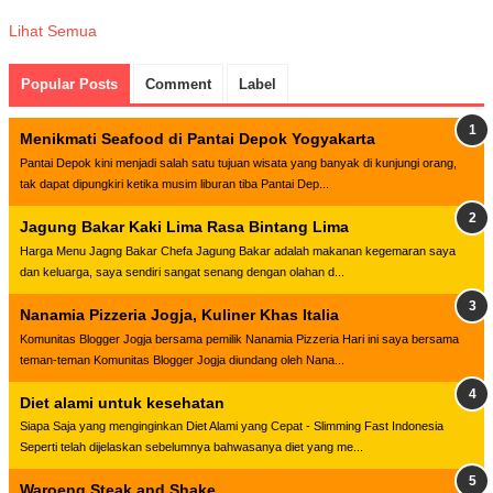
Lihat Semua
Popular Posts
Comment
Label
Menikmati Seafood di Pantai Depok Yogyakarta
Pantai Depok kini menjadi salah satu tujuan wisata yang banyak di kunjungi orang,
tak dapat dipungkiri ketika musim liburan tiba Pantai Dep...
Jagung Bakar Kaki Lima Rasa Bintang Lima
Harga Menu Jagng Bakar Chefa Jagung Bakar adalah makanan kegemaran saya
dan keluarga, saya sendiri sangat senang dengan olahan d...
Nanamia Pizzeria Jogja, Kuliner Khas Italia
Komunitas Blogger Jogja bersama pemilik Nanamia Pizzeria Hari ini saya bersama
teman-teman Komunitas Blogger Jogja diundang oleh Nana...
Diet alami untuk kesehatan
Siapa Saja yang menginginkan Diet Alami yang Cepat - Slimming Fast Indonesia
Seperti telah dijelaskan sebelumnya bahwasanya diet yang me...
Waroeng Steak and Shake