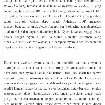
cukup lama akhirnya mereka menemukan cara yaitu menyuntikan
Wolbachia
yang terdapat di lalat buah ke nyamuk
Aedes Aegypti
yang
sudah membawa virus DBD. Virus DBD yang ada dalam nyamuk ketika
disuntikkan ternyata memiliki efek virus DBD tidak berkembang dalam
tubuh nyamuk bahkan dapat mati. Akhrinya EDP mencoba
mengembangkan nyamuk Aedes Aegepti ber Wolbachia agar dilepaskan
di alam bebas dan dapat berkembang biak. Nyamuk Aedes Aegypti biasa
kawin dengan Nyamuk Ber Wolbachia otomatis keturunan yang
dihasilkan pasti akan ber Wolbaqia, diharapkan nyamuk ber Wolbaqia ini
dapat menekan perkembangan virus Demam Berdarah.
Dalam mengawinkan nyamuk mereka pun memiliki cara yaitu nyamuk
dikumpulkan dalam 1 wadah dan dihitung per kotak sama, kotak ini
akan diisi oleh nyamuk jantan dan betina. Disini say abaru tau bahwa
nyamuk makanan utamanya adalah Gula bukan Darah. Kebanyakan
masyarakat menganggap darah adalah makan nyamuk, sedangkan darah
sendiri hanya nyamuk betina yang membutuhkan untuk bertelur. Setelah
mereka diberi donor darah dengan cara tangan diletakkan diatas kotak
yang diberi kassa diletakkan tangan pendonor untuk diambil darahnya
oleh nyamuk. Setelah diberi donor darah 2 hari nyamuk akan diberi