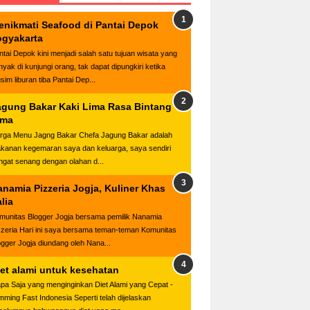
enikmati Seafood di Pantai Depok
ogyakarta
ntai Depok kini menjadi salah satu tujuan wisata yang
nyak di kunjungi orang, tak dapat dipungkiri ketika
sim liburan tiba Pantai Dep...
agung Bakar Kaki Lima Rasa Bintang
ima
rga Menu Jagng Bakar Chefa Jagung Bakar adalah
kanan kegemaran saya dan keluarga, saya sendiri
ngat senang dengan olahan d...
anamia Pizzeria Jogja, Kuliner Khas
alia
munitas Blogger Jogja bersama pemilik Nanamia
zzeria Hari ini saya bersama teman-teman Komunitas
ogger Jogja diundang oleh Nana...
iet alami untuk kesehatan
apa Saja yang menginginkan Diet Alami yang Cepat -
imming Fast Indonesia Seperti telah dijelaskan