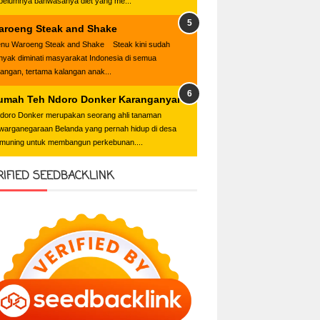
belumnya bahwasanya diet yang me...
aroeng Steak and Shake
nu Waroeng Steak and Shake Steak kini sudah
nyak diminati masyarakat Indonesia di semua
langan, tertama kalangan anak...
umah Teh Ndoro Donker Karanganyar
oro Donker merupakan seorang ahli tanaman
warganegaraan Belanda yang pernah hidup di desa
muning untuk membangun perkebunan....
RIFIED SEEDBACKLINK