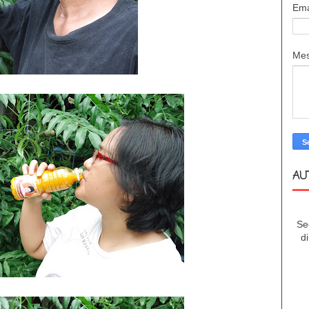
Ema
Me
AU
Se
d