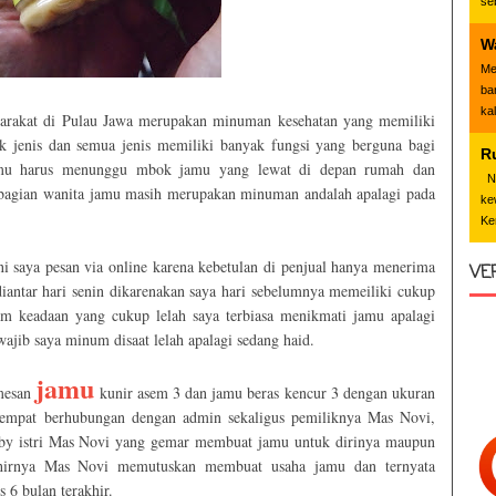
se
W
Me
ba
ka
arakat di Pulau Jawa merupakan minuman kesehatan yang memiliki
k jenis dan semua jenis memiliki banyak fungsi yang berguna bagi
R
jamu harus menunggu mbok jamu yang lewat di depan rumah dan
Nd
ebagian wanita jamu masih merupakan minuman andalah apalagi pada
ke
Ke
i saya pesan via online karena kebetulan di penjual hanya menerima
VE
iantar hari senin dikarenakan saya hari sebelumnya memeiliki cukup
m keadaan yang cukup lelah saya terbiasa menikmati jamu apalagi
ajib saya minum disaat lelah apalagi sedang haid.
jamu
emesan
kunir asem 3 dan jamu beras kencur 3 dengan ukuran
sempat berhubungan dengan admin sekaligus pemiliknya Mas Novi,
bby istri Mas Novi yang gemar membuat jamu untuk dirinya maupun
khirnya Mas Novi memutuskan membuat usaha jamu dan ternyata
s 6 bulan terakhir.