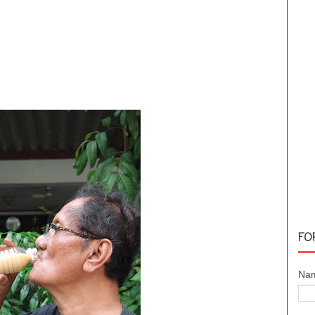
FO
Na