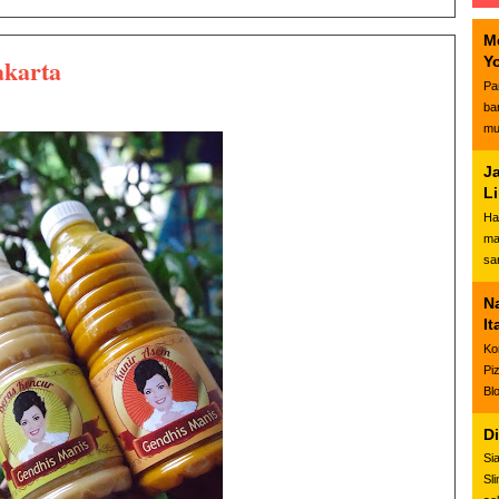
M
akarta
Y
Pa
ba
mu
J
L
Ha
ma
sa
N
It
Ko
Pi
Bl
D
Si
Sl