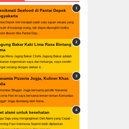
enikmati Seafood di Pantai Depok
ogyakarta
ntai Depok kini menjadi salah satu tujuan wisata yang
nyak di kunjungi orang, tak dapat dipungkiri ketika
sim liburan tiba Pantai Dep...
agung Bakar Kaki Lima Rasa Bintang
ima
rga Menu Jagng Bakar Chefa Jagung Bakar adalah
kanan kegemaran saya dan keluarga, saya sendiri
ngat senang dengan olahan d...
anamia Pizzeria Jogja, Kuliner Khas
alia
munitas Blogger Jogja bersama pemilik Nanamia
zzeria Hari ini saya bersama teman-teman Komunitas
ogger Jogja diundang oleh Nana...
iet alami untuk kesehatan
apa Saja yang menginginkan Diet Alami yang Cepat -
imming Fast Indonesia Seperti telah dijelaskan