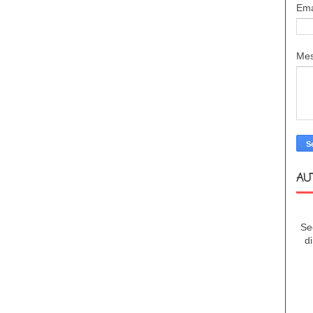
Ema
Me
AU
Se
d