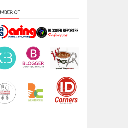
MBER OF