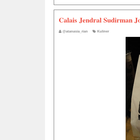
Calais Jendral Sudirman J
@atanasia_rian
Kuliner