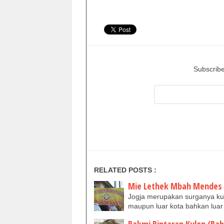
Subscribe
RELATED POSTS :
Mie Lethek Mbah Mendes 
Jogja merupakan surganya kul
maupun luar kota bahkan luar 
Bakmi Bintaran Kulon (Bab