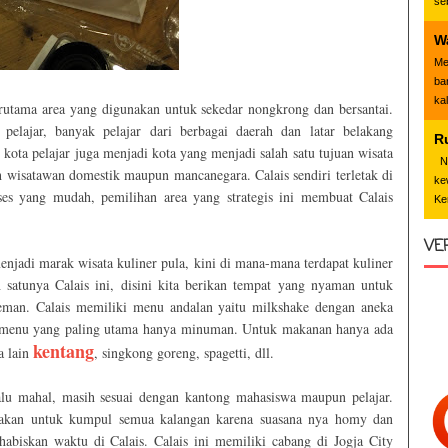
se
W
Me
ba
ka
erutama area yang digunakan untuk sekedar nongkrong dan bersantai.
elajar, banyak pelajar dari berbagai daerah dan latar belakang
R
 kota pelajar juga menjadi kota yang menjadi salah satu tujuan wisata
Nd
leh wisatawan domestik maupun mancanegara. Calais sendiri terletak di
ke
s yang mudah, pemilihan area yang strategis ini membuat Calais
Ke
VE
menjadi marak wisata kuliner pula, kini di mana-mana terdapat kuliner
 satunya Calais ini, disini kita berikan tempat yang nyaman untuk
teman. Calais memiliki menu andalan yaitu milkshake dengan aneka
i menu yang paling utama hanya minuman. Untuk makanan hanya ada
kentang
a lain
, singkong goreng, spagetti,
dll.
lalu mahal, masih sesuai dengan kantong mahasiswa maupun pelajar.
unakan untuk kumpul semua kalangan karena suasana nya homy dan
biskan waktu di Calais. Calais ini memiliki cabang di Jogja City