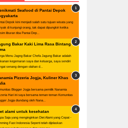
enikmati Seafood di Pantai Depok
ogyakarta
ntai Depok kini menjadi salah satu tujuan wisata yang
nyak di kunjungi orang, tak dapat dipungkiri ketika
sim liburan tiba Pantai Dep...
agung Bakar Kaki Lima Rasa Bintang
ima
rga Menu Jagng Bakar Chefa Jagung Bakar adalah
kanan kegemaran saya dan keluarga, saya sendiri
ngat senang dengan olahan d...
anamia Pizzeria Jogja, Kuliner Khas
alia
munitas Blogger Jogja bersama pemilik Nanamia
zzeria Hari ini saya bersama teman-teman Komunitas
ogger Jogja diundang oleh Nana...
iet alami untuk kesehatan
apa Saja yang menginginkan Diet Alami yang Cepat -
imming Fast Indonesia Seperti telah dijelaskan