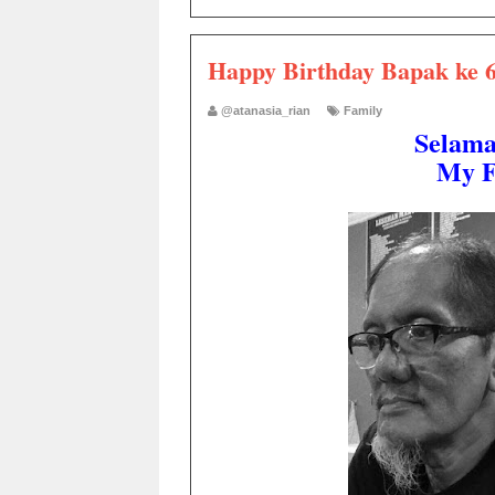
Happy Birthday Bapak ke 
@atanasia_rian
Family
Selama
My F