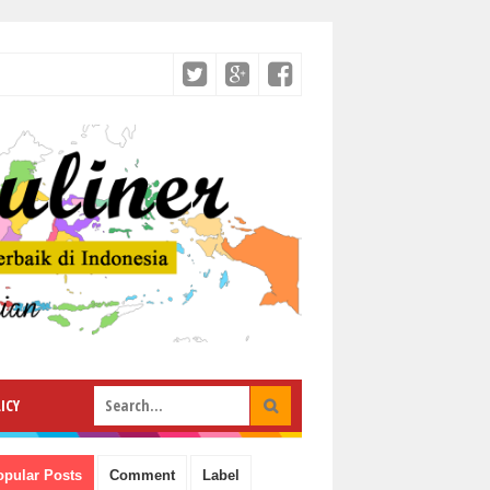
ICY
opular Posts
Comment
Label