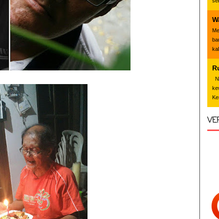
se
W
Me
ba
ka
R
Nd
ke
Ke
VE