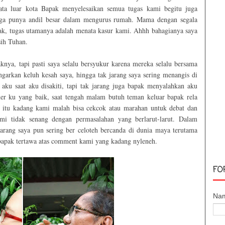
sata luar kota Bapak menyelesaikan semua tugas kami begitu juga
uga punya andil besar dalam mengurus rumah. Mama dengan segala
k, tugas utamanya adalah menata kasur kami. Ahhh bahagianya saya
sih Tuhan.
knya, tapi pasti saya selalu bersyukur karena mereka selalu bersama
garkan keluh kesah saya, hingga tak jarang saya sering menangis di
ku saat aku disakiti, tapi tak jarang juga bapak menyalahkan aku
ner ku yang baik, saat tengah malam butuh teman keluar bapak rela
itu kadang kami malah bisa cekcok atau marahan untuk debat dan
i tidak senang dengan permasalahan yang berlarut-larut. Dalam
jarang saya pun sering ber celoteh bercanda di dunia maya terutama
apak tertawa atas comment kami yang kadang nyleneh.
FO
Na