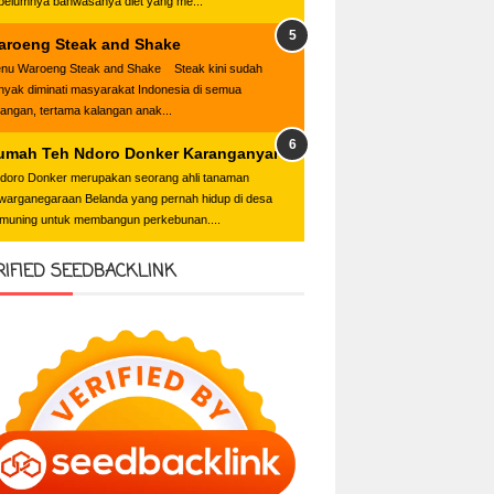
belumnya bahwasanya diet yang me...
aroeng Steak and Shake
nu Waroeng Steak and Shake Steak kini sudah
nyak diminati masyarakat Indonesia di semua
langan, tertama kalangan anak...
umah Teh Ndoro Donker Karanganyar
oro Donker merupakan seorang ahli tanaman
warganegaraan Belanda yang pernah hidup di desa
muning untuk membangun perkebunan....
RIFIED SEEDBACKLINK