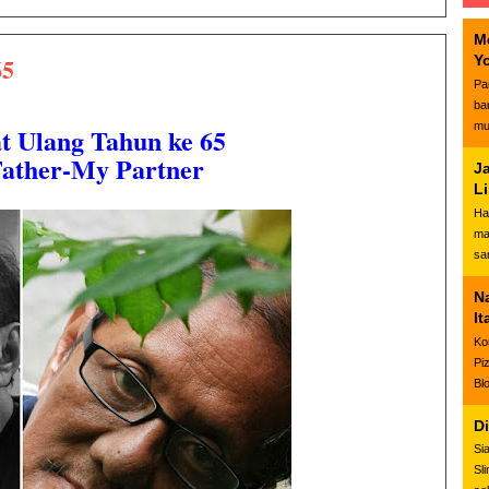
M
65
Y
Pa
ba
mu
t Ulang Tahun ke 65
ather-My Partner
J
L
Ha
ma
sa
N
It
Ko
Pi
Bl
D
Si
Sl