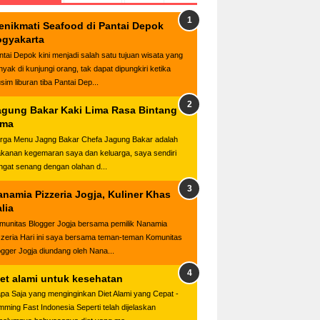
enikmati Seafood di Pantai Depok
ogyakarta
ntai Depok kini menjadi salah satu tujuan wisata yang
nyak di kunjungi orang, tak dapat dipungkiri ketika
sim liburan tiba Pantai Dep...
agung Bakar Kaki Lima Rasa Bintang
ima
rga Menu Jagng Bakar Chefa Jagung Bakar adalah
kanan kegemaran saya dan keluarga, saya sendiri
ngat senang dengan olahan d...
anamia Pizzeria Jogja, Kuliner Khas
alia
munitas Blogger Jogja bersama pemilik Nanamia
zzeria Hari ini saya bersama teman-teman Komunitas
ogger Jogja diundang oleh Nana...
iet alami untuk kesehatan
apa Saja yang menginginkan Diet Alami yang Cepat -
imming Fast Indonesia Seperti telah dijelaskan