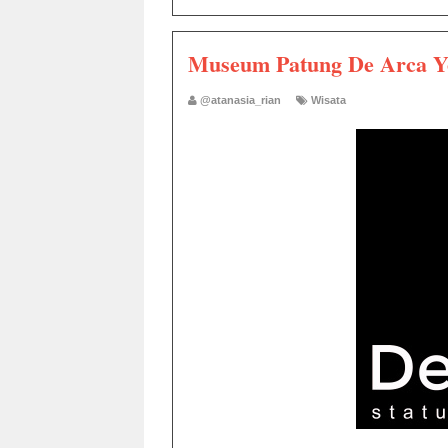
Museum Patung De Arca Y
@atanasia_rian
Wisata