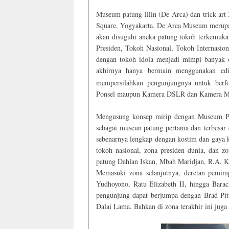
Museum patung lilin (De Arca) dan trick art
Square, Yogyakarta. De Arca Museum merupa
akan disuguhi aneka patung tokoh terkemuka
Presiden, Tokoh Nasional, Tokoh Internasio
dengan tokoh idola menjadi mimpi banyak o
akhirnya hanya bermain menggunakan edi
mempersilahkan pengunjungnya untuk ber
Ponsel maupun Kamera DSLR dan Kamera Mi
Mengusung konsep mirip dengan Museum P
sebagai museun patung pertama dan terbesar 
sebenarnya lengkap dengan kostim dan gaya
tokoh nasional, zona presiden dunia, dan z
patung Dahlan Iskan, Mbah Maridjan, R.A. Ka
Memasuki zona selanjutnya, deretan pemim
Yudhoyono, Ratu Elizabeth II, hingga Bara
pengunjung dapat berjumpa dengan Brad Pitt,
Dalai Lama. Bahkan di zona terakhir ini juga