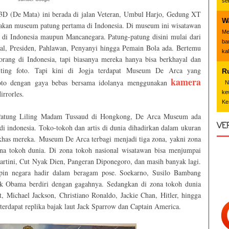
se
 3D (De Mata) ini berada di jalan Veteran, Umbul Harjo, Gedung XT
W
kan museum patung pertama di Indonesia. Di museum ini wisatawan
Me
 di Indonesia maupun Mancanegara. Patung-patung disini mulai dari
ba
nal, Presiden, Pahlawan, Penyanyi hingga Pemain Bola ada. Bertemu
ka
rang di Indonesia, tapi biasanya mereka hanya bisa berkhayal dan
ting foto. Tapi kini di Jogja terdapat Museum De Arca yang
R
kamera
foto dengan gaya bebas bersama idolanya menggunakan
Nd
ke
rrorles.
Ke
atung Liling Madam Tussaud di Hongkong, De Arca Museum ada
VE
di indonesia. Toko-tokoh dan artis di dunia dihadirkan dalam ukuran
 khas mereka.
Museum De Arca terbagi menjadi tiga zona, yakni zona
ona tokoh dunia. Di zona tokoh nasional wisatawan bisa menjumpai
rtini, Cut Nyak Dien, Pangeran Diponegoro, dan masih banyak lagi.
pin negara hadir dalam beragam pose. Soekarno, Susilo Bambang
ck Obama berdiri dengan gagahnya. Sedangkan di zona tokoh dunia
 Michael Jackson, Christiano Ronaldo, Jackie Chan, Hitler, hingga
 terdapat replika bajak laut Jack Sparrow dan Captain America.