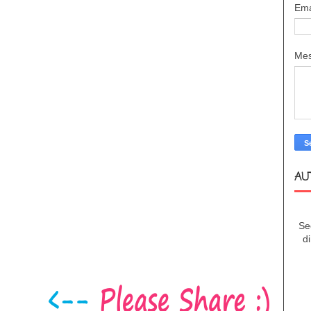
Ema
Me
AU
Se
d