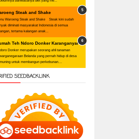
belumnya bahwasanya diet yang me...
aroeng Steak and Shake
nu Waroeng Steak and Shake Steak kini sudah
nyak diminati masyarakat Indonesia di semua
langan, tertama kalangan anak...
umah Teh Ndoro Donker Karanganyar
oro Donker merupakan seorang ahli tanaman
warganegaraan Belanda yang pernah hidup di desa
muning untuk membangun perkebunan....
RIFIED SEEDBACKLINK