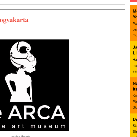
M
ogyakarta
Y
Pa
ba
mu
J
L
Ha
ma
sa
N
It
Ko
Pi
Bl
D
Si
Sl
sumber Google