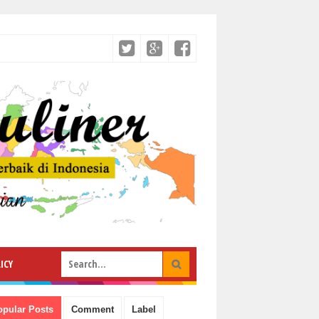
ICY
opular Posts
Comment
Label