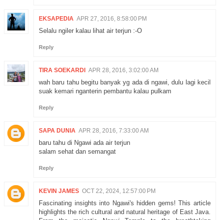
EKSAPEDIA
APR 27, 2016, 8:58:00 PM
Selalu ngiler kalau lihat air terjun :-O
Reply
TIRA SOEKARDI
APR 28, 2016, 3:02:00 AM
wah baru tahu begitu banyak yg ada di ngawi, dulu lagi kecil
suak kemari nganterin pembantu kalau pulkam
Reply
SAPA DUNIA
APR 28, 2016, 7:33:00 AM
baru tahu di Ngawi ada air terjun
salam sehat dan semangat
Reply
KEVIN JAMES
OCT 22, 2024, 12:57:00 PM
Fascinating insights into Ngawi's hidden gems! This article
highlights the rich cultural and natural heritage of East Java.