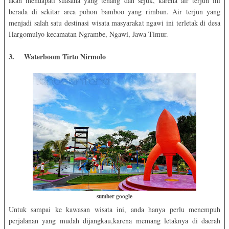
akan mendapati suasana yang tenang dan sejuk, karena air terjun ini
berada di sekitar area pohon bamboo yang rimbun. Air terjun yang
menjadi salah satu destinasi wisata masyarakat ngawi ini terletak di desa
Hargomulyo kecamatan Ngrambe, Ngawi, Jawa Timur.
3.
Waterboom Tirto Nirmolo
sumber google
Untuk sampai ke kawasan wisata ini, anda hanya perlu menempuh
perjalanan yang mudah dijangkau,karena memang letaknya di daerah