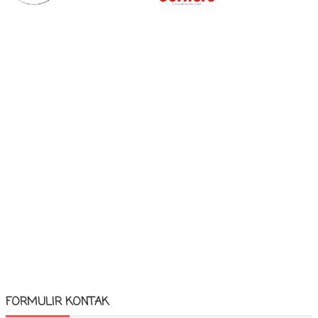
FORMULIR KONTAK