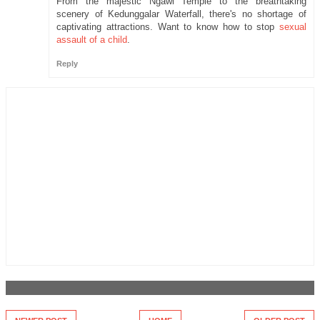
From the majestic Ngawi Temple to the breathtaking
scenery of Kedunggalar Waterfall, there's no shortage of
captivating attractions. Want to know how to stop
sexual
assault of a child
.
Reply