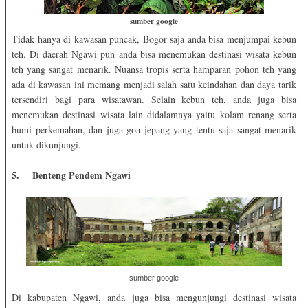
sumber google
Tidak hanya di kawasan puncak, Bogor saja anda bisa menjumpai kebun
teh. Di daerah Ngawi pun anda bisa menemukan destinasi wisata kebun
teh yang sangat menarik. Nuansa tropis serta hamparan pohon teh yang
ada di kawasan ini memang menjadi salah satu keindahan dan daya tarik
tersendiri bagi para wisatawan. Selain kebun teh, anda juga bisa
menemukan destinasi wisata lain didalamnya yaitu kolam renang serta
bumi perkemahan, dan juga goa jepang yang tentu saja sangat menarik
untuk dikunjungi.
5.
Benteng Pendem Ngawi
sumber google
Di kabupaten Ngawi, anda juga bisa mengunjungi destinasi wisata