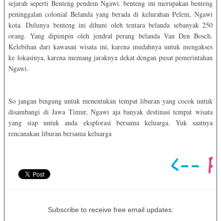
sejarah seperti Benteng pendem Ngawi. benteng ini merupakan benteng
peninggalan colonial Belanda yang berada di kelurahan Pelem, Ngawi
kota. Dulunya benteng ini dihuni oleh tentara belanda sebanyak 250
orang. Yang dipimpin oleh jendral perang belanda Van Den Bosch.
Kelebihan dari kawasan wisata ini, karena mudahnya untuk mengakses
ke lokasinya, karena memang jaraknya dekat dengan pusat pemerintahan
Ngawi.
So jangan bingung untuk menentukan tempat liburan yang cocok untuk
disambangi di Jawa Timur, Ngawi aja banyak destinasi tempat wisata
yang siap untuk anda eksplorasi bersama keluarga. Yuk saatnya
rencanakan liburan bersama keluarga
Subscribe to receive free email updates: