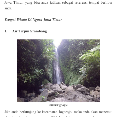
Jawa Timur, yang bisa anda jadikan sebagai referensi tempat berlibur
anda.
Tempat Wisata Di Ngawi Jawa Timur
1.
Air Terjun Srambang
sumber google
Jika anda berkunjung ke kecamatan Jogorojo, maka anda akan menemui