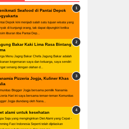
enikmati Seafood di Pantai Depok
ogyakarta
ntai Depok kini menjadi salah satu tujuan wisata yang
nyak di kunjungi orang, tak dapat dipungkiri ketika
sim liburan tiba Pantai Dep...
agung Bakar Kaki Lima Rasa Bintang
ima
rga Menu Jagng Bakar Chefa Jagung Bakar adalah
kanan kegemaran saya dan keluarga, saya sendiri
ngat senang dengan olahan d...
anamia Pizzeria Jogja, Kuliner Khas
alia
munitas Blogger Jogja bersama pemilik Nanamia
zzeria Hari ini saya bersama teman-teman Komunitas
ogger Jogja diundang oleh Nana...
iet alami untuk kesehatan
apa Saja yang menginginkan Diet Alami yang Cepat -
imming Fast Indonesia Seperti telah dijelaskan