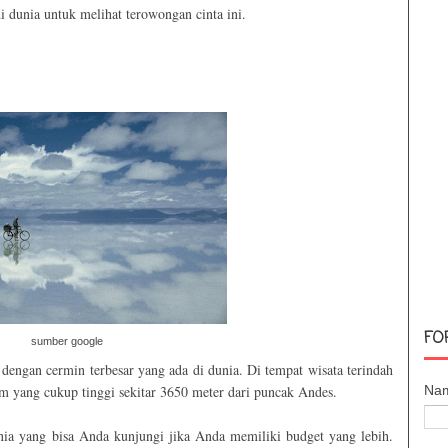
i dunia untuk melihat terowongan cinta ini.
FO
sumber google
 dengan cermin terbesar yang ada di dunia. Di tempat wisata terindah
Na
am yang cukup tinggi sekitar 3650 meter dari puncak Andes.
unia yang bisa Anda kunjungi jika Anda memiliki budget yang lebih.