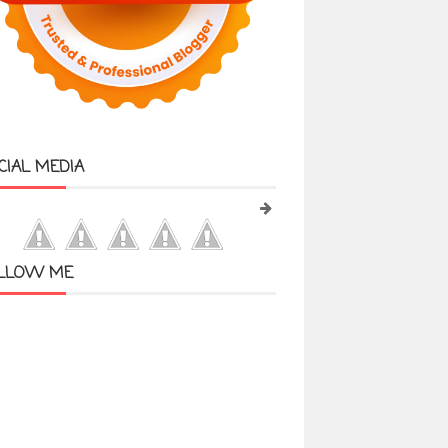
CIAL MEDIA
LLOW ME