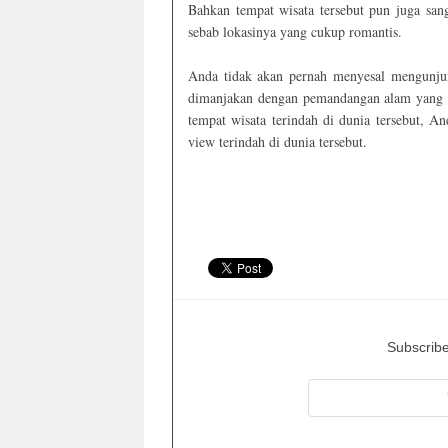
Bahkan tempat wisata tersebut pun juga sa
sebab lokasinya yang cukup romantis.
Anda tidak akan pernah menyesal mengunjun
dimanjakan dengan pemandangan alam yang c
tempat wisata terindah di dunia tersebut, 
view terindah di dunia tersebut.
Subscribe