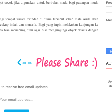
ngat cocok jika digunakan untuk berbulan madu bagi pasangan muda
Ema
gi tempat wisata terindah di dunia tersebut sebab mata Anda akan
Me
ukup indah dan menarik. Bagi yang ingin melakukan kunjungan ke
Anda bisa menabung dulu agar bisa mengunjungi obyek wisata dengan
AU
Se
d
 to receive free email updates: