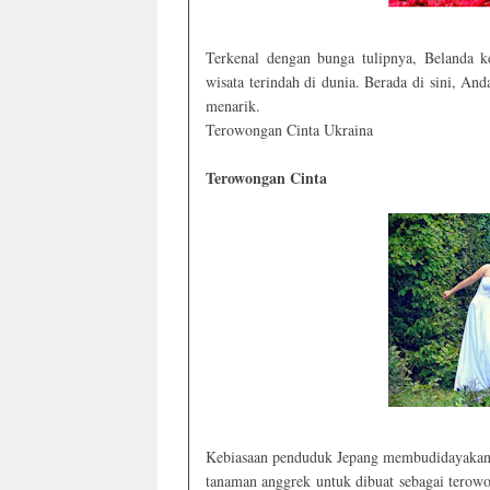
Terkenal dengan bunga tulipnya, Belanda 
wisata terindah di dunia. Berada di sini, A
menarik.
Terowongan Cinta Ukraina
Terowongan Cinta
Kebiasaan penduduk Jepang membudidayakan a
tanaman anggrek untuk dibuat sebagai terowo