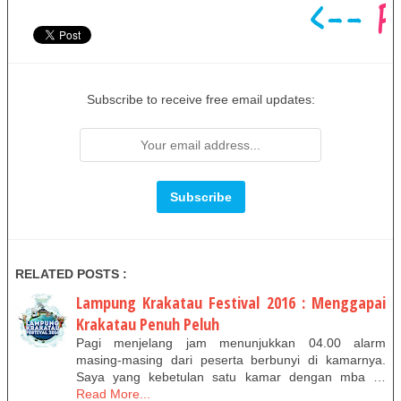
Subscribe to receive free email updates:
RELATED POSTS :
Lampung Krakatau Festival 2016 : Menggapai
Krakatau Penuh Peluh
Pagi menjelang jam menunjukkan 04.00 alarm
masing-masing dari peserta berbunyi di kamarnya.
Saya yang kebetulan satu kamar dengan mba …
Read More...