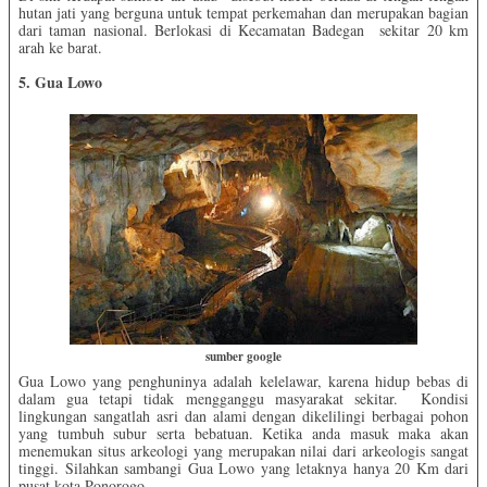
hutan jati yang berguna untuk tempat perkemahan dan merupakan bagian
dari taman nasional. Berlokasi di Kecamatan Badegan sekitar 20 km
arah ke barat.
5. Gua Lowo
sumber google
Gua Lowo yang penghuninya adalah kelelawar, karena hidup bebas di
dalam gua tetapi tidak mengganggu masyarakat sekitar. Kondisi
lingkungan sangatlah asri dan alami dengan dikelilingi berbagai pohon
yang tumbuh subur serta bebatuan. Ketika anda masuk maka akan
menemukan situs arkeologi yang merupakan nilai dari arkeologis sangat
tinggi. Silahkan sambangi Gua Lowo yang letaknya hanya 20 Km dari
pusat kota Ponorogo.