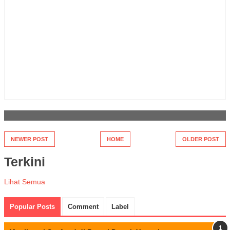
NEWER POST
HOME
OLDER POST
Terkini
Lihat Semua
Popular Posts
Comment
Label