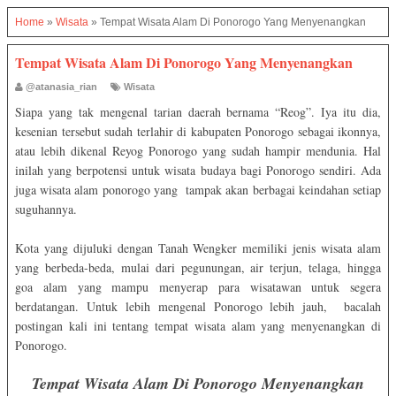
Home
»
Wisata
»
Tempat Wisata Alam Di Ponorogo Yang Menyenangkan
Tempat Wisata Alam Di Ponorogo Yang Menyenangkan
@atanasia_rian
Wisata
Siapa yang tak mengenal tarian daerah bernama “Reog”. Iya itu dia,
kesenian tersebut sudah terlahir di kabupaten Ponorogo sebagai ikonnya,
atau lebih dikenal Reyog Ponorogo yang sudah hampir mendunia. Hal
inilah yang berpotensi untuk wisata budaya bagi Ponorogo sendiri. Ada
juga wisata alam ponorogo yang tampak akan berbagai keindahan setiap
suguhannya.
Kota yang dijuluki dengan Tanah Wengker memiliki jenis wisata alam
yang berbeda-beda, mulai dari pegunungan, air terjun, telaga, hingga
goa alam yang mampu menyerap para wisatawan untuk segera
berdatangan. Untuk lebih mengenal Ponorogo lebih jauh, bacalah
postingan kali ini tentang tempat wisata alam yang menyenangkan di
Ponorogo.
Tempat Wisata Alam Di Ponorogo Menyenangkan