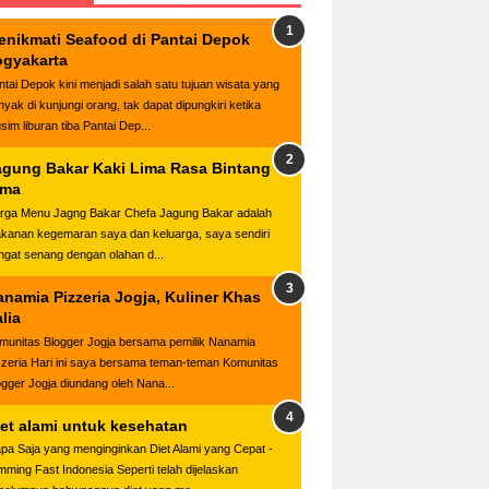
enikmati Seafood di Pantai Depok
ogyakarta
ntai Depok kini menjadi salah satu tujuan wisata yang
nyak di kunjungi orang, tak dapat dipungkiri ketika
sim liburan tiba Pantai Dep...
agung Bakar Kaki Lima Rasa Bintang
ima
rga Menu Jagng Bakar Chefa Jagung Bakar adalah
kanan kegemaran saya dan keluarga, saya sendiri
ngat senang dengan olahan d...
anamia Pizzeria Jogja, Kuliner Khas
alia
munitas Blogger Jogja bersama pemilik Nanamia
zzeria Hari ini saya bersama teman-teman Komunitas
ogger Jogja diundang oleh Nana...
iet alami untuk kesehatan
apa Saja yang menginginkan Diet Alami yang Cepat -
imming Fast Indonesia Seperti telah dijelaskan