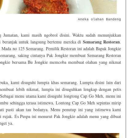
Aneka olahan Bandeng
 Jumatan, kami masih ngobrol disini. Waktu sudah menunjukkan
Semarang Restoran
ai beranjak untuk langsung bertemu mereka di
.
ah Mada no 125 Semarang. Pemilik Restoran ini adalah Bapak Jongkie
 Semarang, saking cintanya Pak Jongkie membuat Semarang Restoran
 Jongkie bersama Bu Jongkie memcoba membuat olahan yang nikmat
uka, kami disuguhi lumpia khas semarang. Lumpia disini lain dari
embuat lebih nikmat, lumpia ini disuguhkan lengkap dengan petis
. Sebagai menu utama kami disuguhi longtong Cap Go Meh, menu ini
umbu sehingga terasa istimewa. Lontong Cap Go Meh sepintas mirip
mati pasti akan tau bedanya. Menu penutup ini yang istimewa kami
ri rujak. Es Puspa ini menurut Pak Jongkie adalah menu yang dibuat
nget ya.