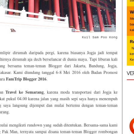
se
W
Me
ba
ka
Kuil Sam Poo Kong
R
Nd
lipir dirumah daripada pergi, karena biasanya Jogja jadi tempat
ke
khirnya dirumah aja dech berselancar di dunia maya. Tapi liburan kali
Ke
ang bersama teman-teman Blogger dari Jakarta, Bandung, Jogja,
akasar. Kami diundang tanggal 6-8 Mei 2016 oleh Badan Promosi
VE
FamTrip Blogger 2016
cara
.
Travel ke Semarang
kan
, karena moda transportasi dari Jogja ke
gkat pukul 04.00 karena jalan yang masih sepi saya hanya menempuh
ng saya langsung dijemput dan mulai bertemu dengan teman-teman
arang.
mulai mengikuti rundown yang sudah ditentukan. Bersama-sama kami
 Pak Man, ternyata sampai disana teman-teman Blogger rombongan