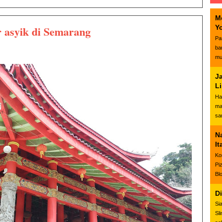
M
 asyik di Semarang
Y
Pa
ba
mu
J
L
Ha
ma
sa
N
It
Ko
Pi
Bl
D
Si
Sl