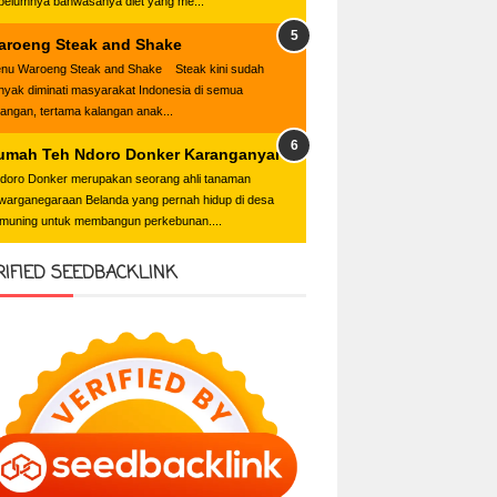
belumnya bahwasanya diet yang me...
aroeng Steak and Shake
nu Waroeng Steak and Shake Steak kini sudah
nyak diminati masyarakat Indonesia di semua
langan, tertama kalangan anak...
umah Teh Ndoro Donker Karanganyar
oro Donker merupakan seorang ahli tanaman
warganegaraan Belanda yang pernah hidup di desa
muning untuk membangun perkebunan....
RIFIED SEEDBACKLINK