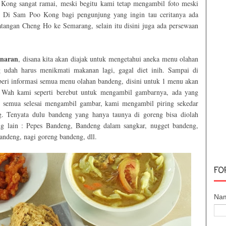
ong sangat ramai, meski begitu kami tetap mengambil foto meski
i. Di Sam Poo Kong bagi pengunjung yang ingin tau ceritanya ada
datangan Cheng Ho ke Semarang, selain itu disini juga ada persewaan
naran
, disana kita akan diajak untuk mengetahui aneka menu olahan
 udah harus menikmati makanan lagi, gagal diet inih. Sampai di
 beri informasi semua menu olahan bandeng, disini untuk 1 menu akan
. Wah kami seperti berebut untuk mengambil gambarnya, ada yang
h semua selesai mengambil gambar, kami mengambil piring sekedar
. Tenyata dulu bandeng yang hanya taunya di goreng bisa diolah
 lain : Pepes Bandeng, Bandeng dalam sangkar, nugget bandeng,
andeng, nagi goreng bandeng, dll.
FO
Na