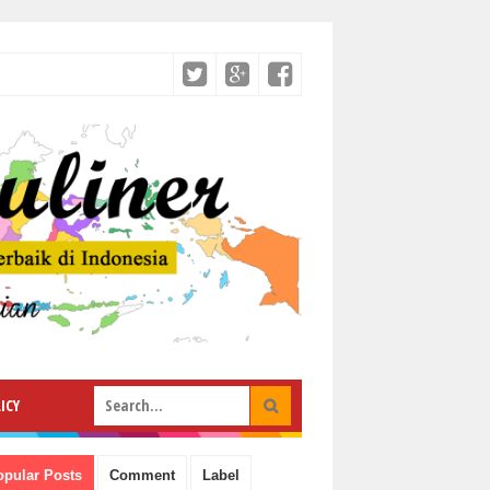
ICY
opular Posts
Comment
Label