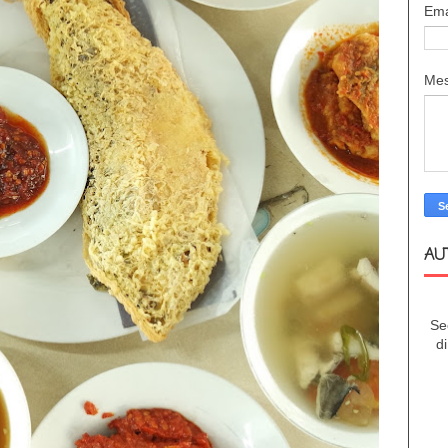
Ema
Me
AU
Se
d