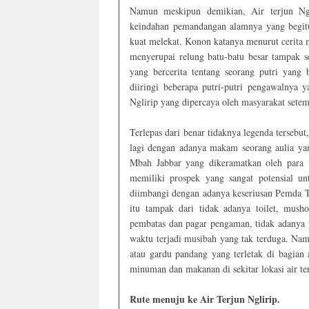
Namun meskipun demikian, Air terjun Ngli
keindahan pemandangan alamnya yang begitu 
kuat melekat. Konon katanya menurut cerita mas
menyerupai relung batu-batu besar tampak se
yang bercerita tentang seorang putri yang
diiringi beberapa putri-putri pengawalnya y
Nglirip yang dipercaya oleh masyarakat setemp
Terlepas dari benar tidaknya legenda tersebut
lagi dengan adanya makam seorang aulia ya
Mbah Jabbar yang dikeramatkan oleh para wa
memiliki prospek yang sangat potensial un
diimbangi dengan adanya keseriusan Pemda T
itu tampak dari tidak adanya toilet, mushol
pembatas dan pagar pengaman, tidak adanya 
waktu terjadi musibah yang tak terduga. Namu
atau gardu pandang yang terletak di bagian 
minuman dan makanan di sekitar lokasi air te
Rute menuju ke Air Terjun Nglirip.