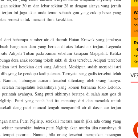
se
ggian sekitar 30 m dan lebar sekitar 28 m dengan airnya yang jernih
r terjun ini juga akan anda temui sebuah goa yang cukup besar yang
W
 atau semesi untuk mencari ilmu kesaktian.
Me
ba
ka
sal dari beberapa sumber air di daerah Hutan Krawak yang jaraknya
R
ebuah bangunan dam yang berada di atas lokasi air terjun. Legenda
Nd
h satu Adipati Tuban pada zaman sebelum kerajaan Majapahit. Ketika
ke
bunga desa anak seorang tokoh sakti di desa tersebut. Adipati tersebut
Ke
kan istri kesekian dari sang Adipati. Meskipun sudah menjadi istri
u diboyong ke pendopo kadipatenan. Ternyata sang gadis tersebut telah
VE
ta. Namun, hubungan asmara tersebut ditentang oleh orang tuanya.
 setelah mengetahui kekasihnya yang konon bernama Joko Lelono,
s perintah ayahnya. Sang putri akhirnya bertapa di salah satu goa di
n Nglirip. Putri yang patah hati itu menutup diri dan menolak untuk
sesekali dang putri muncul tengah mengambil air di dasar aur terjun
engan nama Putri Nglirip, sesekali merasa marah jika ada orang yang
ga sekitar menyakini bahwa putri Nglirip akan murka jika rumahnya di
tuk tempat pacaran. Namun, bila orang tersebut merupakan pasangan