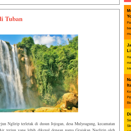
M
di Tuban
Y
Pa
ba
mu
J
L
Ha
ma
sa
N
It
Ko
Pi
Bl
D
Si
rjun Nglirip terletak di dusun Jojogan, desa Mulyoagung, kecamatan
Sl
ir terjun yang lebih dikenal dengan nama Grajakan Ngelirip oleh