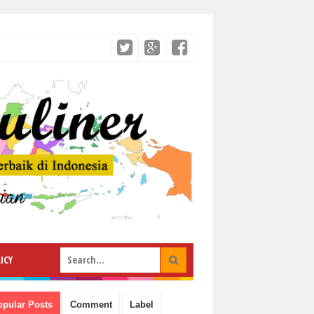
ICY
opular Posts
Comment
Label