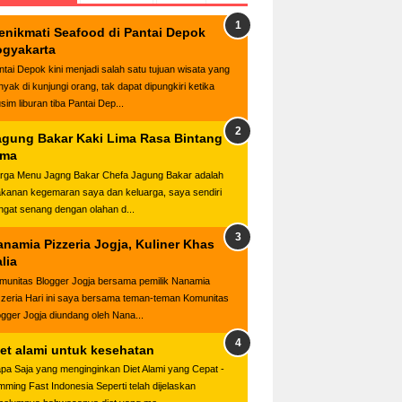
enikmati Seafood di Pantai Depok
ogyakarta
ntai Depok kini menjadi salah satu tujuan wisata yang
nyak di kunjungi orang, tak dapat dipungkiri ketika
sim liburan tiba Pantai Dep...
agung Bakar Kaki Lima Rasa Bintang
ima
rga Menu Jagng Bakar Chefa Jagung Bakar adalah
kanan kegemaran saya dan keluarga, saya sendiri
ngat senang dengan olahan d...
anamia Pizzeria Jogja, Kuliner Khas
alia
munitas Blogger Jogja bersama pemilik Nanamia
zzeria Hari ini saya bersama teman-teman Komunitas
ogger Jogja diundang oleh Nana...
iet alami untuk kesehatan
apa Saja yang menginginkan Diet Alami yang Cepat -
imming Fast Indonesia Seperti telah dijelaskan