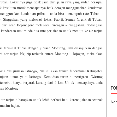
uban. Lokasinya juga tidak jauh dari jalan raya yang sudah beraspal
ak kesulitan untuk mencapainya baik dengan menggunakan kendaraan
menggunakan kendaraan pribadi, anda bisa menempuh rute Tuban –
 Singgahan yang melewasi lokasi Pabrik Semen Gresik di Tuban.
 dari arah Bojonegoro melewati Parengan – Singgahan. Sedangkan
kendaraan umum ada dua rute perjalanan untuk menuju ke air terjun
i terminal Tuban dengan jurusan Montong, lalu dilanjutkan dengan
si aor terjun Nglirip terletak antara Montong – Jojogan, maka akan
i.
ik bus jurusan Jatirogo, bus ini akan transit fi terminal Kabupaten
ujuan utama yaitu Jatirogo. Kemudian turun di pertigaan “Warung
un tersebut hanya berjarak kurang dari 1 km. Untuk mencapainya anda
FO
usan Montong.
ir terjun diharapkan untuk lebih berhati-hati, karena jalanan setapak
Na
a musim hujan.