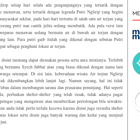
rip setiap hari selalu ada pengunjungnya yang tertarik dengan
menawan, serta tertarik dengan legenda Putri Nglirip yang begitu
ME
yarakat sekitar, pada hari-hari tertentu di salah satu air terjun yang
orang putri nan cantik jelita sedang membatik. Ada pula versi lain
 berparas menawan sedang bermain air di bawah air terjun dengan
ang lain. Para putri gaib itulah yang dikenal dengan sebutan Putri
at sebagai penghuni lokasi ar terjun.
, disini memang dapat dirasakan pesona serta aura mistisnya. Terlebih
ng bernama Syech Jabbar atau yang biasa dikenal dengan nama lain
rga setempat. Di sisi lain, keberadaan wisata Air terjun Nglirip
tuk dikembangkan lebih lanjut lagi. Namun sayang, hal ini tidak
uban dalam membangun sarana dan prasarana penunjang. Hal seperti
a, perbaikan shelter-shelter yang telah rusak, tidak adanya pagar
petugas yang mengawasi atau memberikan pertolongan bila sewaktu-
n anda tidak perlu terlalu kecewa karena disini juga rersedia shelter
atas lokasi serta disini juga banyak warung dan kedai yang menjual
rjun.