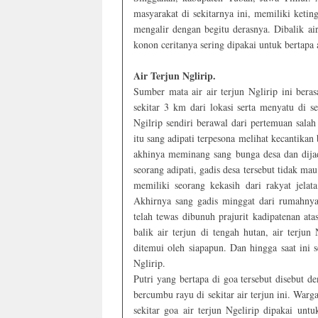
masyarakat di sekitarnya ini, memiliki ketin
mengalir dengan begitu derasnya. Dibalik ai
konon ceritanya sering dipakai untuk bertapa
Air Terjun Nglirip.
Sumber mata air air terjun Nglirip ini bera
sekitar 3 km dari lokasi serta menyatu di s
Ngilrip sendiri berawal dari pertemuan sala
itu sang adipati terpesona melihat kecantikan 
akhinya meminang sang bunga desa dan dijadi
seorang adipati, gadis desa tersebut tidak ma
memiliki seorang kekasih dari rakyat jela
Akhirnya sang gadis minggat dari rumahnya
telah tewas dibunuh prajurit kadipatenan ata
balik air terjun di tengah hutan, air terju
ditemui oleh siapapun. Dan hingga saat ini 
Nglirip.
Putri yang bertapa di goa tersebut disebut d
bercumbu rayu di sekitar air terjun ini. War
sekitar goa air terjun Ngelirip dipakai un