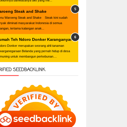
belumnya bahwasanya diet yang me...
aroeng Steak and Shake
nu Waroeng Steak and Shake Steak kini sudah
nyak diminati masyarakat Indonesia di semua
langan, tertama kalangan anak...
umah Teh Ndoro Donker Karanganyar
oro Donker merupakan seorang ahli tanaman
warganegaraan Belanda yang pernah hidup di desa
muning untuk membangun perkebunan....
RIFIED SEEDBACKLINK