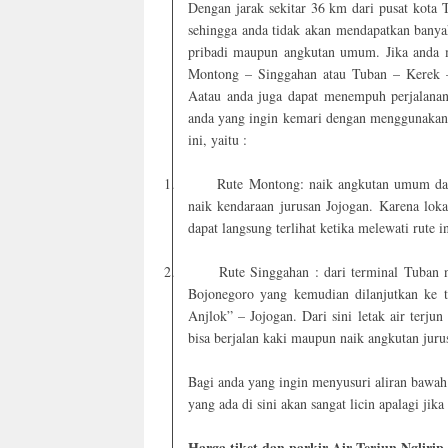
Dengan jarak sekitar 36 km dari pusat kota T
sehingga anda tidak akan mendapatkan bany
pribadi maupun angkutan umum. Jika anda 
Montong – Singgahan atau Tuban – Kerek –
Aatau anda juga dapat menempuh perjalanan
anda yang ingin kemari dengan menggunakan 
ini, yaitu :
1.
Rute Montong: naik angkutan umum dar
naik kendaraan jurusan Jojogan. Karena loka
dapat langsung terlihat ketika melewati rute in
2.
Rute Singgahan : dari terminal Tuban na
Bojonegoro yang kemudian dilanjutkan ke t
Anjlok” – Jojogan. Dari sini letak air terj
bisa berjalan kaki maupun naik angkutan jur
Bagi anda yang ingin menyusuri aliran bawah a
yang ada di sini akan sangat licin apalagi jik
Harga tiket dan parkir Air Terjun Nglirip.