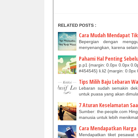
RELATED POSTS :
Cara Mudah Mendapat Tike
Bepergian dengan menggu
menyenangkan, karena selain
Pahami Hal Penting Sebe
p.p1 {margin: 0.0px 0.0px 0.0px
#454545} li.li2 {margin: 0.0p
Tips Milih Baju Lebaran W
Lebaran sudah semakin dek
untuk puasa yang akan dimula
7 Aturan Keselamatan Saat
Sumber: the-people.com Hingga
manusia untuk lebih menikma
Cara Mendapatkan Harga 
Mendapatkan tiket pesawat 