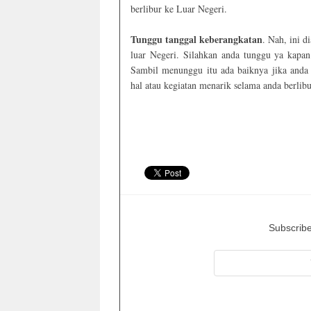
berlibur ke Luar Negeri.
Tunggu tanggal keberangkatan
. Nah, ini d
luar Negeri. Silahkan anda tunggu ya kapan
Sambil menunggu itu ada baiknya jika anda
hal atau kegiatan menarik selama anda berlibu
Subscribe