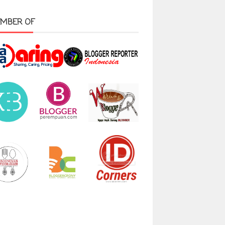
MBER OF