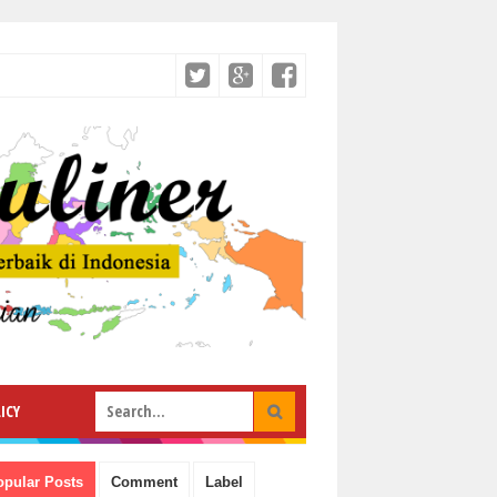
ICY
opular Posts
Comment
Label