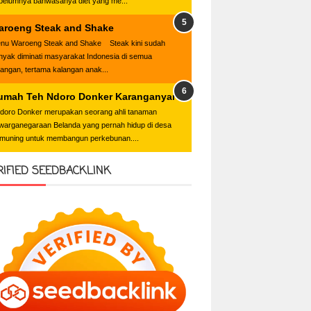
belumnya bahwasanya diet yang me...
aroeng Steak and Shake
nu Waroeng Steak and Shake Steak kini sudah
nyak diminati masyarakat Indonesia di semua
langan, tertama kalangan anak...
umah Teh Ndoro Donker Karanganyar
oro Donker merupakan seorang ahli tanaman
warganegaraan Belanda yang pernah hidup di desa
muning untuk membangun perkebunan....
RIFIED SEEDBACKLINK