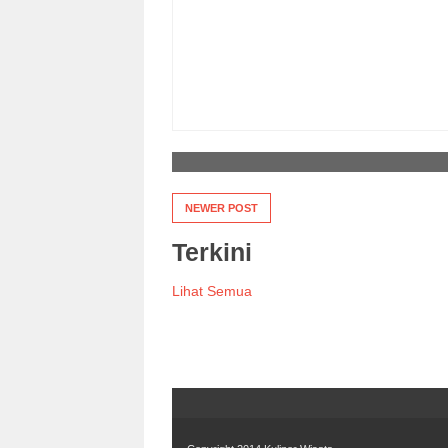
NEWER POST
Terkini
Lihat Semua