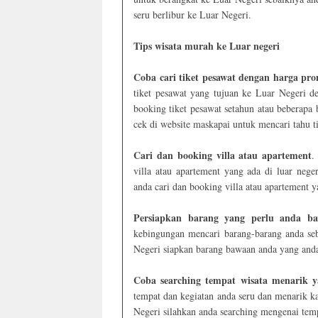
seru berlibur ke Luar Negeri.
Tips wisata murah ke Luar negeri
Coba cari tiket pesawat dengan harga pr
tiket pesawat yang tujuan ke Luar Negeri 
booking tiket pesawat setahun atau beberapa 
cek di website maskapai untuk mencari tahu t
Cari dan booking villa atau apartement
.
villa atau apartement yang ada di luar neger
anda cari dan booking villa atau apartement 
Persiapkan barang yang perlu anda ba
kebingungan mencari barang-barang anda se
Negeri siapkan barang bawaan anda yang anda
Coba searching tempat wisata menarik y
tempat dan kegiatan anda seru dan menarik k
Negeri silahkan anda searching mengenai tem