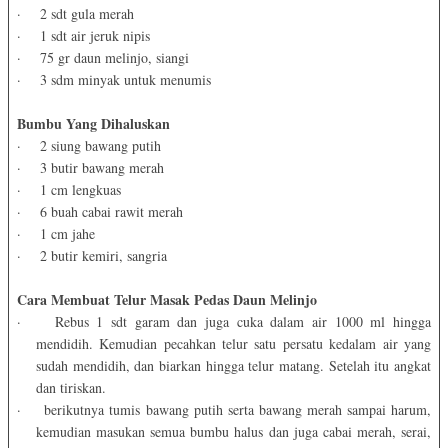
·
2 sdt gula merah
·
1 sdt air jeruk nipis
·
75 gr daun melinjo, siangi
·
3 sdm minyak untuk menumis
Bumbu Yang Dihaluskan
·
2 siung bawang putih
·
3 butir bawang merah
·
1 cm lengkuas
·
6 buah cabai rawit merah
·
1 cm jahe
·
2 butir kemiri, sangria
Cara Membuat Telur Masak Pedas Daun Melinjo
·
Rebus 1 sdt garam dan juga cuka dalam air 1000 ml hingga
mendidih. Kemudian pecahkan telur satu persatu kedalam air yang
sudah mendidih, dan biarkan hingga telur matang. Setelah itu angkat
dan tiriskan.
·
berikutnya tumis bawang putih serta bawang merah sampai harum,
kemudian masukan semua bumbu halus dan juga cabai merah, serai,