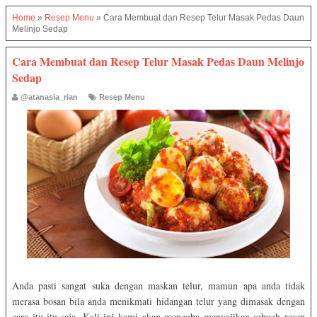
Home
»
Resep Menu
»
Cara Membuat dan Resep Telur Masak Pedas Daun
Melinjo Sedap
Cara Membuat dan Resep Telur Masak Pedas Daun Melinjo
Sedap
@atanasia_rian
Resep Menu
Anda pasti sangat suka dengan maskan telur, mamun apa anda tidak
merasa bosan bila anda menikmati hidangan telur yang dimasak dengan
cara itu-itu saja. Kali ini kami akan mencoba menyajikan sebuah resep