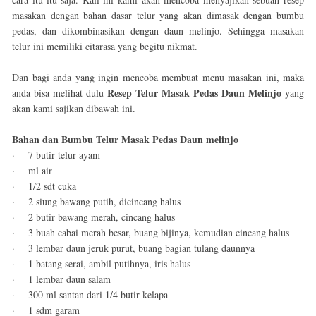
masakan dengan bahan dasar telur yang akan dimasak dengan bumbu
pedas, dan dikombinasikan dengan daun melinjo. Sehingga masakan
telur ini memiliki citarasa yang begitu nikmat.
Dan bagi anda yang ingin mencoba membuat menu masakan ini, maka
Resep Telur Masak Pedas Daun Melinjo
anda bisa melihat dulu
yang
akan kami sajikan dibawah ini.
Bahan dan Bumbu Telur Masak Pedas Daun melinjo
·
7 butir telur ayam
·
ml air
·
1/2 sdt cuka
·
2 siung bawang putih, dicincang halus
·
2 butir bawang merah, cincang halus
·
3 buah cabai merah besar, buang bijinya, kemudian cincang halus
·
3 lembar daun jeruk purut, buang bagian tulang daunnya
·
1 batang serai, ambil putihnya, iris halus
·
1 lembar daun salam
·
300 ml santan dari 1/4 butir kelapa
·
1 sdm garam