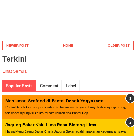
NEWER POST
HOME
OLDER POST
Terkini
Lihat Semua
Popular Posts
Comment
Label
Menikmati Seafood di Pantai Depok Yogyakarta
Pantai Depok kini menjadi salah satu tujuan wisata yang banyak di kunjungi orang,
tak dapat dipungkiri ketika musim liburan tiba Pantai Dep...
Jagung Bakar Kaki Lima Rasa Bintang Lima
Harga Menu Jagng Bakar Chefa Jagung Bakar adalah makanan kegemaran saya