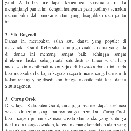
garut. Anda bisa mendapati keheningan suasana alam jika
menginjungi pantai ini, dengan hamparan pasir putihnya semakin
menambah indah panorama alam yang disuguhkan oleh pantai
ini.
2.
Situ Bagendit
Danau ini merupakan salah satu danau yang populer di
masyarakat Garut. Kebersihan dan juga kualitas udara yang ada
di danau ini memang sangat baik, sehingga sangat
direkomendasikan sebagai salah satu destinasi tujuan wisata bagi
anda. selain menikmati udara sejuk di kawasan danau ini, anda
bisa melakukan berbagai kegiatan seperti memancing, bermain di
kolam renang yang disediakan, hingga menaiki rakit khas danau
Situ Bagendit.
3.
Curug Orok
Di wilayah Kabupaten Garut, anda juga bisa mendapati destinasi
wisata air terjun yang tentunya sangat memukau. Curug Orok
bisa menjadi pilihan destinasi wisata alam anda, yang tentunya
tidak akan mengecewakan, karena memang keindahan alam yang
disuguhkan sangat memukau dan tentunya bisa dengan mudah