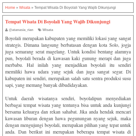
Home
»
Wisata
»
Tempat Wisata Di Boyolali Yang Wajib Dikunjungi
Tempat Wisata Di Boyolali Yang Wajib Dikunjungi
@atanasia_rian
Wisata
Boyolali merupakan kabupaten yang memiliki lokasi yang sangat
strategis. Dimana langsung berbatasan dengan kota Solo, jogja
juga semarang serat magelang. Untuk kondisi bentang alamnya
pun, boyolali berada di kawasan kaki gunung merapi dan juga
merbabu. Hal inilah yang menjadikan boyolali itu sendiri
memiliki hawa udara yang sejuk dan juga sangat segar. Di
kabupaten ini sendiri, merupakan salah satu sentra produksi susu
sapi, yang memang banyak dibudidayakan.
Untuk daerah wisatanya sendiri, boyolalipun menyediakan
berbagai tempat wisata yang tentunya bisa untuk anda kunjungi
bersama keluarga dan rekan sahabat. Jika anda hendak mencari
kawasan liburan dengan hawa pegunungan nyang sejuk, maka
dengan mengujungi boyolali, merupakan pilihan yang tepat untuk
anda. Dan berikut ini merupakan beberapa tempat wisata di