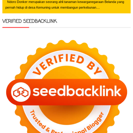
Ndoro Donker merupakan seorang ahli tanaman kewarganegaraan Belanda yang
pernah hidup di desa Kemuning untuk membangun perkebunan....
VERIFIED SEEDBACKLINK