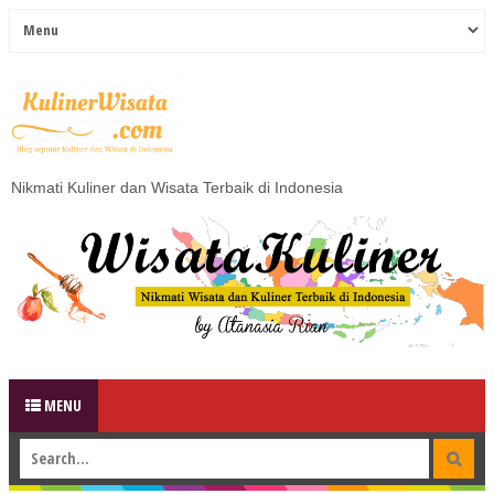
Nikmati Kuliner dan Wisata Terbaik di Indonesia
MENU