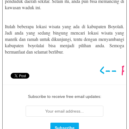
penduduk daerah sekitar. Selain itu, anda pun bisa memancing di
kawasan waduk ini.
Itulah beberapa lokasi wisata yang ada di kabupaten Boyolali.
Jadi anda yang sedang bingung mencari lokasi wisata yang
manrik dan ramah untuk dikunjungi, tentu dengan menyambangi
kabupaten boyolalai bisa menjadi pilihan anda. Semoga
bermanfaat dan selamat berlibur.
Subscribe to receive free email updates: