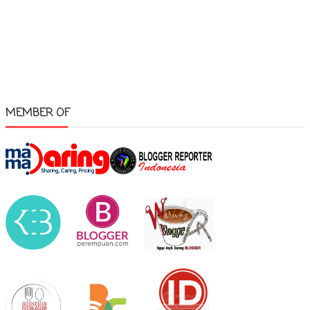
MEMBER OF