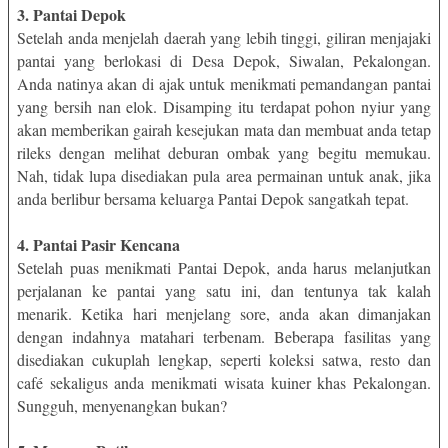
3. Pantai Depok
Setelah anda menjelah daerah yang lebih tinggi, giliran menjajaki
pantai yang berlokasi di Desa Depok, Siwalan, Pekalongan.
Anda natinya akan di ajak untuk menikmati pemandangan pantai
yang bersih nan elok. Disamping itu terdapat pohon nyiur yang
akan memberikan gairah kesejukan mata dan membuat anda tetap
rileks dengan melihat deburan ombak yang begitu memukau.
Nah, tidak lupa disediakan pula area permainan untuk anak, jika
anda berlibur bersama keluarga Pantai Depok sangatkah tepat.
4.
Pantai Pasir Kencana
Setelah puas menikmati Pantai Depok, anda harus melanjutkan
perjalanan ke pantai yang satu ini, dan tentunya tak kalah
menarik. Ketika hari menjelang sore, anda akan dimanjakan
dengan indahnya matahari terbenam. Beberapa fasilitas yang
disediakan cukuplah lengkap, seperti koleksi satwa, resto dan
café sekaligus anda menikmati wisata kuiner khas Pekalongan.
Sungguh, menyenangkan bukan?