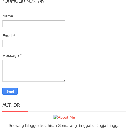
FORMULIR KONTAK
Name
Email
*
Message
*
AUTHOR
Seorang Blogger kelahiran Semarang, tinggal di Jogja hingga