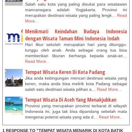
Salah satu kota yang paling disukai para wisatawan
mancanegara adalah Yogjakarta. Provinsi ini
merupakan destinasi wisata yang paling lengk…
Read
More...
Menikmati Keindahan Budaya Indonesia
dengan Wisata Taman Mini Indonesia Indah
Hari libur sekolah merupakan hari yang ditunggu-
tunggu oleh anak. Anda sebagai orang tua bisa
memberikan liburan berharga kepada anak-an…
Read More...
Tempat Wisata Keren Di Kota Padang
Jika anda kebingungan mencari destinasi wisata yang
keren, maka anda bisa melirik kota Padang sebagai
salah satu destinasi wisata pilihan a…
Read More...
Tempat Wisata Di Aceh Yang Menakjubkan
Provinsi yang merupakan provinsi terbarat di wilayah
Indonesia ini, juga tak bisa dipandang sebelah mata
mengenai potensi wisata yang ada d…
Read More...
1 RESPONSE TO "TEMPAT WISATA MENARIK DI KOTA BATIK