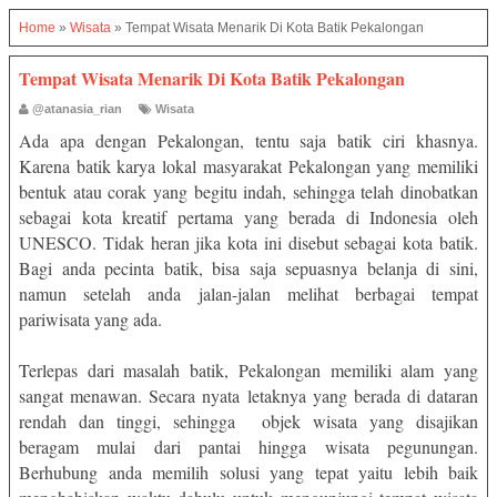
Home
»
Wisata
»
Tempat Wisata Menarik Di Kota Batik Pekalongan
Tempat Wisata Menarik Di Kota Batik Pekalongan
@atanasia_rian
Wisata
Ada apa dengan Pekalongan, tentu saja batik ciri khasnya.
Karena batik karya lokal masyarakat Pekalongan yang memiliki
bentuk atau corak yang begitu indah, sehingga telah dinobatkan
sebagai kota kreatif pertama yang berada di Indonesia oleh
UNESCO. Tidak heran jika kota ini disebut sebagai kota batik.
Bagi anda pecinta batik, bisa saja sepuasnya belanja di sini,
namun setelah anda jalan-jalan melihat berbagai tempat
pariwisata yang ada.
Terlepas dari masalah batik, Pekalongan memiliki alam yang
sangat menawan. Secara nyata letaknya yang berada di dataran
rendah dan tinggi, sehingga
objek wisata yang disajikan
beragam mulai dari pantai hingga wisata pegunungan.
Berhubung anda memilih solusi yang tepat yaitu lebih baik