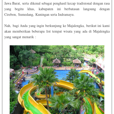
Jawa Barat, serta dikenal sebagai penghasil kecap tradisional dengan rasa
yang begitu khas, kabupaten ini berbatasan langsung dengan
Cirebon, Sumedang, Kuningan serta Indramayu.
Nah, bagi Anda yang ingin berkunjung ke Majalengka, berikut ini kami
akan memberikan beberapa list tempat wisata yang ada di Majalengka
yang sangat menarik :