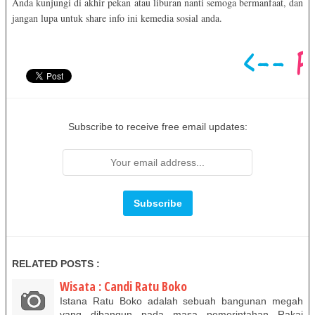
Anda kunjungi di akhir pekan atau liburan nanti semoga bermanfaat, dan
jangan lupa untuk share info ini kemedia sosial anda.
Subscribe to receive free email updates:
RELATED POSTS :
Wisata : Candi Ratu Boko
Istana Ratu Boko adalah sebuah bangunan megah
yang dibangun pada masa pemerintahan Rakai