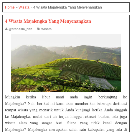
Home
»
Wisata
»
4 Wisata Majalengka Yang Menyenangkan
4 Wisata Majalengka Yang Menyenangkan
@atanasia_rian
Wisata
Mungkin ketika libur nanti anda ingin berkunjung ke
Majalengka? Nah, berikut ini kami akan memberikan beberapa destinasi
tempat wisata yang menarik untuk Anda kunjungi ketika Anda singgah
ke Majalengka, mulai dari air terjun hingga rekreasi buatan, ada juga
wisata alam yang sangat Asri, Siapa yang tidak kenal dengan
Majalengka? Majalengka merupakan salah satu kabupaten yang ada di