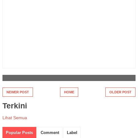
NEWER POST
HOME
OLDER POST
Terkini
Lihat Semua
Popular Posts
Comment
Label