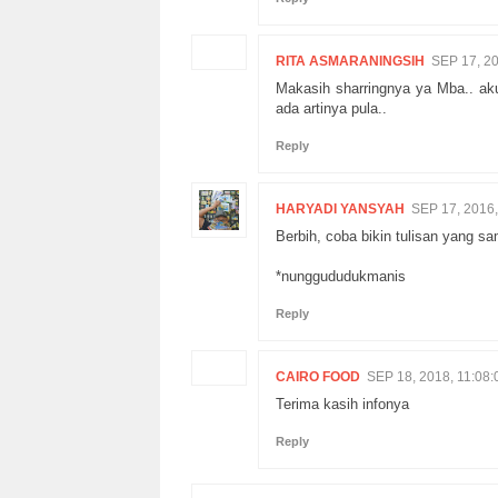
RITA ASMARANINGSIH
SEP 17, 20
Makasih sharringnya ya Mba.. aku
ada artinya pula..
Reply
HARYADI YANSYAH
SEP 17, 2016,
Berbih, coba bikin tulisan yang s
*nunggududukmanis
Reply
CAIRO FOOD
SEP 18, 2018, 11:08
Terima kasih infonya
Reply