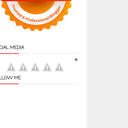
CIAL MEDIA
LLOW ME