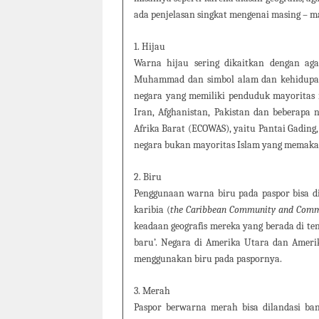
ada penjelasan singkat mengenai masing – m
1. Hijau
Warna hijau sering dikaitkan dengan ag
Muhammad dan simbol alam dan kehidupa
negara yang memiliki penduduk mayoritas m
Iran, Afghanistan, Pakistan dan beberapa
Afrika Barat (ECOWAS), yaitu Pantai Gading,
negara bukan mayoritas Islam yang memakai
2. Biru
Penggunaan warna biru pada paspor bisa di
karibia (
the Caribbean Community and Com
keadaan geografis mereka yang berada di ten
baru’. Negara di Amerika Utara dan Amerik
menggunakan biru pada paspornya.
3. Merah
Paspor berwarna merah bisa dilandasi bany