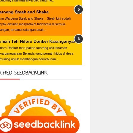
belumnya bahwasanya diet yang me...
aroeng Steak and Shake
nu Waroeng Steak and Shake Steak kini sudah
nyak diminati masyarakat Indonesia di semua
langan, tertama kalangan anak...
umah Teh Ndoro Donker Karanganyar
oro Donker merupakan seorang ahli tanaman
warganegaraan Belanda yang pernah hidup di desa
muning untuk membangun perkebunan....
RIFIED SEEDBACKLINK