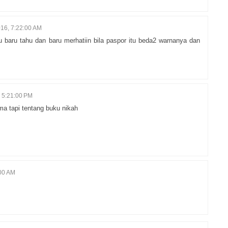
16, 7:22:00 AM
 baru tahu dan baru merhatiin bila paspor itu beda2 warnanya dan
 5:21:00 PM
ama tapi tentang buku nikah
:00 AM