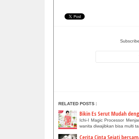
Subscribe
RELATED POSTS :
Bikin Es Serut Mudah deng
Ichi-I Magic Processor Menja
wanita diwajibkan bisa multi t
Cerita Cinta Sejati bersa