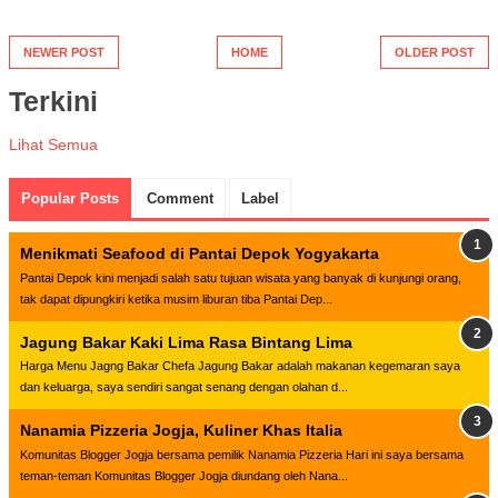
NEWER POST
HOME
OLDER POST
Terkini
Lihat Semua
Popular Posts
Comment
Label
Menikmati Seafood di Pantai Depok Yogyakarta
Pantai Depok kini menjadi salah satu tujuan wisata yang banyak di kunjungi orang,
tak dapat dipungkiri ketika musim liburan tiba Pantai Dep...
Jagung Bakar Kaki Lima Rasa Bintang Lima
Harga Menu Jagng Bakar Chefa Jagung Bakar adalah makanan kegemaran saya
dan keluarga, saya sendiri sangat senang dengan olahan d...
Nanamia Pizzeria Jogja, Kuliner Khas Italia
Komunitas Blogger Jogja bersama pemilik Nanamia Pizzeria Hari ini saya bersama
teman-teman Komunitas Blogger Jogja diundang oleh Nana...