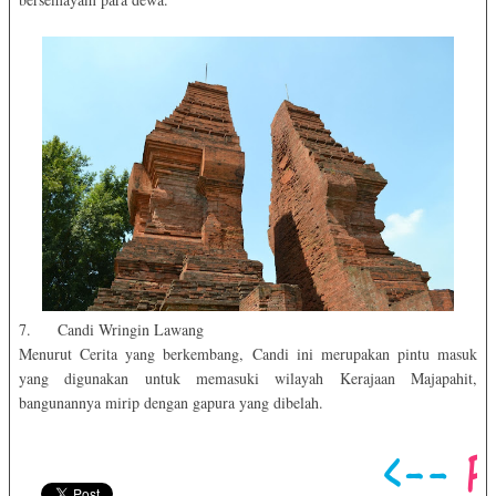
7. Candi Wringin Lawang
Menurut Cerita yang berkembang, Candi ini merupakan pintu masuk
yang digunakan untuk memasuki wilayah Kerajaan Majapahit,
bangunannya mirip dengan gapura yang dibelah.