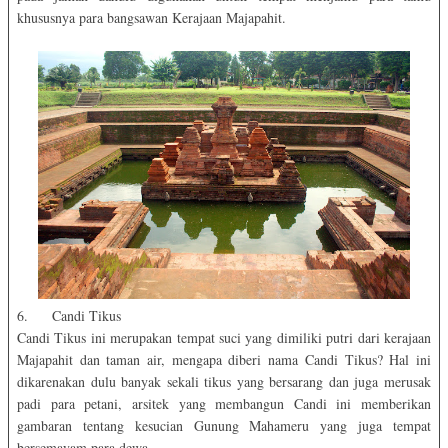
khususnya para bangsawan Kerajaan Majapahit.
6. Candi Tikus
Candi Tikus ini merupakan tempat suci yang dimiliki putri dari kerajaan
Majapahit dan taman air, mengapa diberi nama Candi Tikus? Hal ini
dikarenakan dulu banyak sekali tikus yang bersarang dan juga merusak
padi para petani, arsitek yang membangun Candi ini memberikan
gambaran tentang kesucian Gunung Mahameru yang juga tempat
bersemayam para dewa.