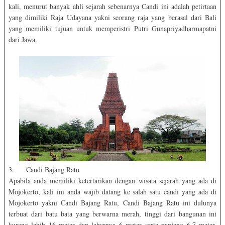
kali, menurut banyak ahli sejarah sebenarnya Candi ini adalah petirtaan
yang dimiliki Raja Udayana yakni seorang raja yang berasal dari Bali
yang memiliki tujuan untuk memperistri Putri Gunapriyadharmapatni
dari Jawa.
3. Candi Bajang Ratu
Apabila anda memiliki ketertarikan dengan wisata sejarah yang ada di
Mojokerto, kali ini anda wajib datang ke salah satu candi yang ada di
Mojokerto yakni Candi Bajang Ratu, Candi Bajang Ratu ini dulunya
terbuat dari batu bata yang berwarna merah, tinggi dari bangunan ini
kurang lebih 16 meter dan lebarnya 6 meter serta panjang 6,7 meter,