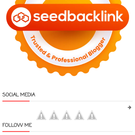
SOCIAL MEDIA
FOLLOW ME