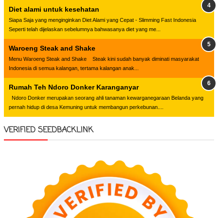
Diet alami untuk kesehatan
Siapa Saja yang menginginkan Diet Alami yang Cepat - Slimming Fast Indonesia
Seperti telah dijelaskan sebelumnya bahwasanya diet yang me...
Waroeng Steak and Shake
Menu Waroeng Steak and Shake Steak kini sudah banyak diminati masyarakat
Indonesia di semua kalangan, tertama kalangan anak...
Rumah Teh Ndoro Donker Karanganyar
Ndoro Donker merupakan seorang ahli tanaman kewarganegaraan Belanda yang
pernah hidup di desa Kemuning untuk membangun perkebunan....
VERIFIED SEEDBACKLINK