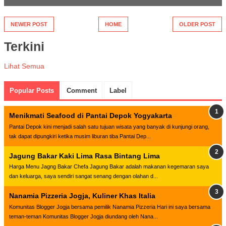
NEWER POST
HOME
OLDER POST
Terkini
Lihat Semua
Popular Posts
Comment
Label
Menikmati Seafood di Pantai Depok Yogyakarta
Pantai Depok kini menjadi salah satu tujuan wisata yang banyak di kunjungi orang,
tak dapat dipungkiri ketika musim liburan tiba Pantai Dep...
Jagung Bakar Kaki Lima Rasa Bintang Lima
Harga Menu Jagng Bakar Chefa Jagung Bakar adalah makanan kegemaran saya
dan keluarga, saya sendiri sangat senang dengan olahan d...
Nanamia Pizzeria Jogja, Kuliner Khas Italia
Komunitas Blogger Jogja bersama pemilik Nanamia Pizzeria Hari ini saya bersama
teman-teman Komunitas Blogger Jogja diundang oleh Nana...