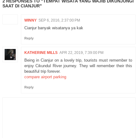
2 RESPONSES TO "TEMPAT WISATA YANG WAJIB DIKUNJUNGI
SAAT DI CIANJUR"
WINNY
SEP 6, 2016, 2:37:00 PM
Cianjur banyak wisatanya ya kak
Reply
KATHERINE MILLS
APR 22, 2019, 7:39:00 PM
Being in Cianjur on a lovely trip, tourists must remember to
enjoy Cikundul River journey. They will remember their this
beautiful trip forever.
compare airport parking
Reply