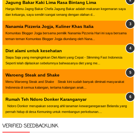
Jagung Bakar Kaki Lima Rasa Bintang Lima
Harga Menu Jagng Bakar Chefa Jagung Bakar adalah makanan kegemaran saya
dan keluarga, saya sendiri sangat senang dengan olahan d...
Nanamia Pizzeria Jogja, Kuliner Khas Italia
Komunitas Blogger Jogja bersama pemilik Nanamia Pizzeria Hari ini saya bersama
teman-teman Komunitas Blogger Jogja diundang oleh Nana...
Diet alami untuk kesehatan
Siapa Saja yang menginginkan Diet Alami yang Cepat - Slimming Fast Indonesia
Seperti telah dijelaskan sebelumnya bahwasanya diet yang me...
Waroeng Steak and Shake
Menu Waroeng Steak and Shake Steak kini sudah banyak diminati masyarakat
Indonesia di semua kalangan, tertama kalangan anak...
Rumah Teh Ndoro Donker Karanganyar
Ndoro Donker merupakan seorang ahli tanaman kewarganegaraan Belanda yang
pernah hidup di desa Kemuning untuk membangun perkebunan....
VERIFIED SEEDBACKLINK