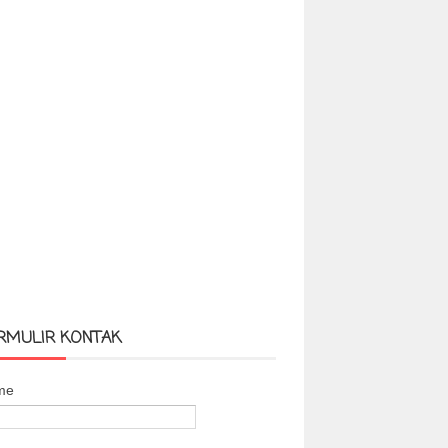
RMULIR KONTAK
me