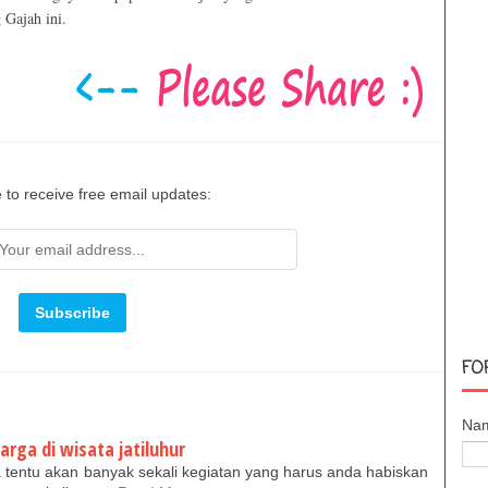
 Gajah ini
.
 to receive free email updates:
FO
Na
arga di wisata jatiluhur
ba tentu akan banyak sekali kegiatan yang harus anda habiskan