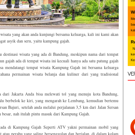
se
W
Me
ba
ka
wisata yang akan anda kunjungi bersama keluarga, kali ini kami akan
gat asyik dan ser
u, yaitu
kampung gajah.
R
Nd
 destinasi wisata yang ada di Bandung
,
meskipun nama dari tempat
ke
un gajah ada di tempat wisata ini kecuali hanya ada satu patung gajah
Ke
a mendatangi tempat wisata Kampung Gajah ini bersama keluarga
VE
ahana permainan wisata belanja
dan
kuliner dari yang tradisional
da
dari
J
akarta Anda bisa melewati tol yang menuju kota Bandung
,
lu berbelok ke kiri
,
yang mengarah ke
Lembang
,
k
emudian bertemu
rsan Bajuri
,
setelah anda melalui perjalanan 3,5 km dari Jalan Sersan
h besar
,
n
ah itulah pintu masuk dari Kampung Gajah
.
 ada di Kampung Gajah Seperti ATV yakni permainan mobil yang
t atau perahu yang saling bersenggolan dan berjalan
,
di dalam kolam