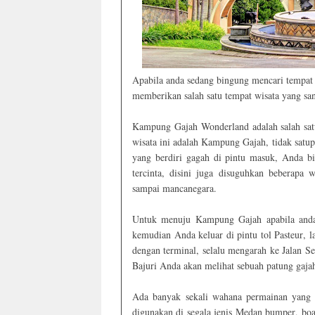
Apabila anda sedang bingung mencari tempat 
memberikan salah satu tempat wisata yang san
Kampung Gajah Wonderland adalah salah satu
wisata ini adalah Kampung Gajah
,
tidak satup
yang berdiri gagah di pintu masuk
,
Anda bis
tercinta
,
disini juga disuguhkan beberapa w
sampai mancanegara
.
U
ntuk menuju Kampung Gajah apabila an
k
emudian Anda keluar di pintu tol Pasteur
,
la
dengan terminal
,
selalu mengarah ke Jalan Se
Bajuri Anda akan melihat sebuah patung gaja
A
da banyak sekali wahana permainan yang
digunakan di segala jenis Medan bumper
,
b
oa