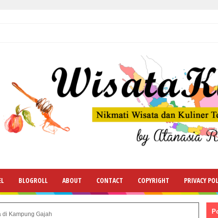
EL
BLOGROLL
ABOUT
CONTACT
COPYRIGHT
PRIVACY POL
P
a di Kampung Gajah