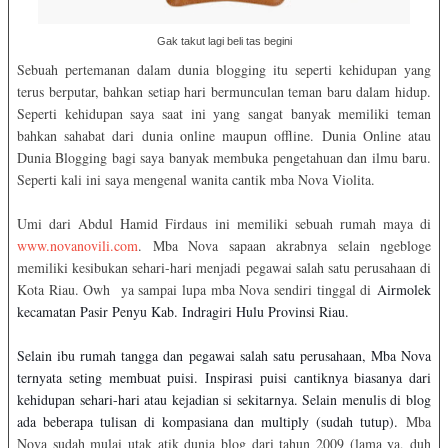
Gak takut lagi beli tas begini
Sebuah pertemanan dalam dunia blogging itu seperti kehidupan yang
terus berputar, bahkan setiap hari bermunculan teman baru dalam hidup.
Seperti kehidupan saya saat ini yang sangat banyak memiliki teman
bahkan sahabat dari dunia online maupun offline. Dunia Online atau
Dunia Blogging bagi saya banyak membuka pengetahuan dan ilmu baru.
Seperti kali ini saya mengenal wanita cantik mba Nova Violita.
Umi dari Abdul Hamid Firdaus ini memiliki sebuah rumah maya di
www.novanovili.com
. Mba Nova sapaan akrabnya selain ngebloge
memiliki kesibukan sehari-hari menjadi pegawai salah satu perusahaan di
Kota Riau. Owh ya sampai lupa mba Nova sendiri tinggal di
Airmolek
kecamatan Pasir Penyu Kab. Indragiri Hulu Provinsi Riau.
Selain ibu rumah tangga dan pegawai salah satu perusahaan, Mba Nova
ternyata seting membuat puisi. Inspirasi puisi cantiknya biasanya dari
kehidupan sehari-hari atau kejadian si sekitarnya. Selain menulis di blog
ada beberapa tulisan di kompasiana dan multiply (sudah tutup).
Mba
Nova sudah mulai utak atik dunia blog dari tahun 2009 (lama ya, duh