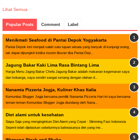
Lihat Semua
Popular Posts
Comment
Label
Menikmati Seafood di Pantai Depok Yogyakarta
Pantai Depok kini menjadi salah satu tujuan wisata yang banyak di kunjungi orang,
tak dapat dipungkiri ketika musim liburan tiba Pantai Dep...
Jagung Bakar Kaki Lima Rasa Bintang Lima
Harga Menu Jagng Bakar Chefa Jagung Bakar adalah makanan kegemaran saya
dan keluarga, saya sendiri sangat senang dengan olahan d...
Nanamia Pizzeria Jogja, Kuliner Khas Italia
Komunitas Blogger Jogja bersama pemilik Nanamia Pizzeria Hari ini saya bersama
teman-teman Komunitas Blogger Jogja diundang oleh Nana...
Diet alami untuk kesehatan
Siapa Saja yang menginginkan Diet Alami yang Cepat - Slimming Fast Indonesia
Seperti telah dijelaskan sebelumnya bahwasanya diet yang me...
Waroeng Steak and Shake