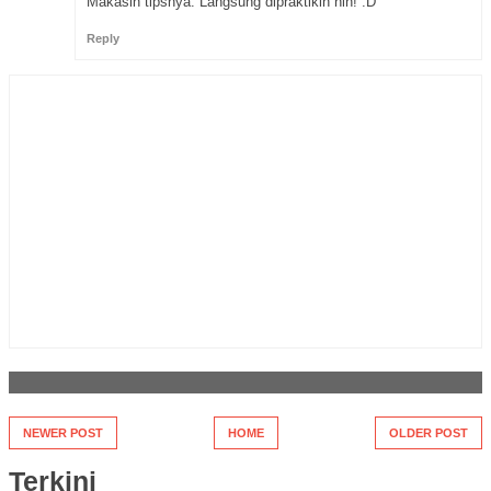
Makasih tipsnya. Langsung dipraktikin nih! :D
Reply
NEWER POST
HOME
OLDER POST
Terkini