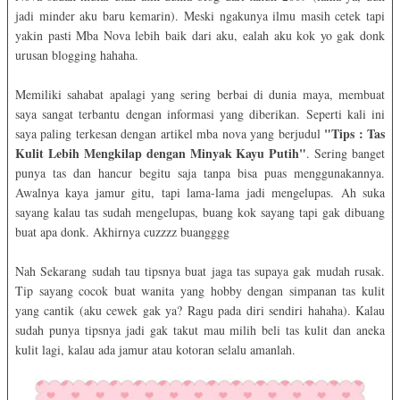
jadi minder aku baru kemarin). Meski ngakunya ilmu masih cetek tapi
yakin pasti Mba Nova lebih baik dari aku, ealah aku kok yo gak donk
urusan blogging hahaha.
Memiliki sahabat apalagi yang sering berbai di dunia maya, membuat
saya sangat terbantu dengan informasi yang diberikan. Seperti kali ini
"Tips : Tas
saya paling terkesan dengan artikel mba nova yang berjudul
Kulit Lebih Mengkilap dengan Minyak Kayu Putih"
. Sering banget
punya tas dan hancur begitu saja tanpa bisa puas menggunakannya.
Awalnya kaya jamur gitu, tapi lama-lama jadi mengelupas. Ah suka
sayang kalau tas sudah mengelupas, buang kok sayang tapi gak dibuang
buat apa donk. Akhirnya cuzzzz buangggg
Nah Sekarang sudah tau tipsnya buat jaga tas supaya gak mudah rusak.
Tip sayang cocok buat wanita yang hobby dengan simpanan tas kulit
yang cantik (aku cewek gak ya? Ragu pada diri sendiri hahaha). Kalau
sudah punya tipsnya jadi gak takut mau milih beli tas kulit dan aneka
kulit lagi, kalau ada jamur atau kotoran selalu amanlah.