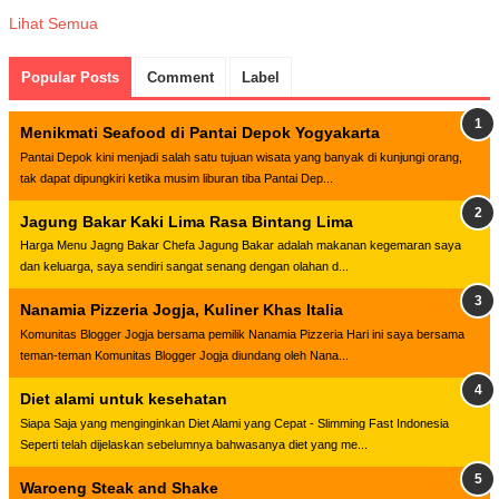
Lihat Semua
Popular Posts
Comment
Label
Menikmati Seafood di Pantai Depok Yogyakarta
Pantai Depok kini menjadi salah satu tujuan wisata yang banyak di kunjungi orang,
tak dapat dipungkiri ketika musim liburan tiba Pantai Dep...
Jagung Bakar Kaki Lima Rasa Bintang Lima
Harga Menu Jagng Bakar Chefa Jagung Bakar adalah makanan kegemaran saya
dan keluarga, saya sendiri sangat senang dengan olahan d...
Nanamia Pizzeria Jogja, Kuliner Khas Italia
Komunitas Blogger Jogja bersama pemilik Nanamia Pizzeria Hari ini saya bersama
teman-teman Komunitas Blogger Jogja diundang oleh Nana...
Diet alami untuk kesehatan
Siapa Saja yang menginginkan Diet Alami yang Cepat - Slimming Fast Indonesia
Seperti telah dijelaskan sebelumnya bahwasanya diet yang me...
Waroeng Steak and Shake