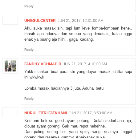
Reply
UNGGULCENTER
JUN 21, 2017, 12:31:00 AM
Aku suka masak sih, tapi lum level lomba-lombaan hehe..
masih apa adanya dan smeua yang dimasak, kalau ngga
enak ya buang aja hiihi.. gagal kadang.
Reply
FANDHY ACHMAD R
JUN 21, 2017, 4:10:00 AM
Yakk silahkan buat para istri yang doyan masak, daftar saja
ini wkwkwk
Lomba masak hadiahnya 3 juta. Aduhai betul
Reply
NURUL FITRI FATKHANI
JUN 21, 2017, 8:53:00 AM
Kemarin beli so good ayam potong. Diolah sederhana aja,
dibuat ayam goreng. Gak mau repot hehehhe.
Dan paling sering beli yang spicy wing, soalnya tinggal
goreng dan rasanya yummy. Anak-anak suka ....