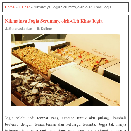
Home
»
Kuliner
»
Nikmatnya Jogja Scrummy, oleh-oleh Khas Jogja
Nikmatnya Jogja Scrummy, oleh-oleh Khas Jogja
@atanasia_rian
Kuliner
Jogja selalu jadi tempat yang nyaman untuk aku pulang, kembali
bertemu dengan teman-teman dan keluarga tercinta. Jogja tak hanya
istimewa bagi saya tapi bagi siapa saja yang mengunjungi, nyatanya