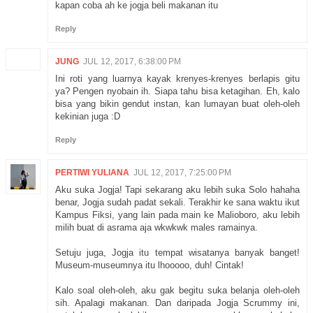
kapan coba ah ke jogja beli makanan itu
Reply
JUNG
JUL 12, 2017, 6:38:00 PM
Ini roti yang luarnya kayak krenyes-krenyes berlapis gitu
ya? Pengen nyobain ih. Siapa tahu bisa ketagihan. Eh, kalo
bisa yang bikin gendut instan, kan lumayan buat oleh-oleh
kekinian juga :D
Reply
PERTIWI YULIANA
JUL 12, 2017, 7:25:00 PM
Aku suka Jogja! Tapi sekarang aku lebih suka Solo hahaha
benar, Jogja sudah padat sekali. Terakhir ke sana waktu ikut
Kampus Fiksi, yang lain pada main ke Malioboro, aku lebih
milih buat di asrama aja wkwkwk males ramainya.
Setuju juga, Jogja itu tempat wisatanya banyak banget!
Museum-museumnya itu lhooooo, duh! Cintak!
Kalo soal oleh-oleh, aku gak begitu suka belanja oleh-oleh
sih. Apalagi makanan. Dan daripada Jogja Scrummy ini,