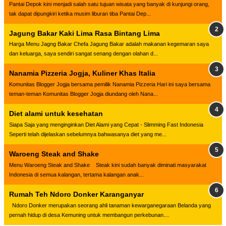
Pantai Depok kini menjadi salah satu tujuan wisata yang banyak di kunjungi orang,
tak dapat dipungkiri ketika musim liburan tiba Pantai Dep...
Jagung Bakar Kaki Lima Rasa Bintang Lima
Harga Menu Jagng Bakar Chefa Jagung Bakar adalah makanan kegemaran saya
dan keluarga, saya sendiri sangat senang dengan olahan d...
Nanamia Pizzeria Jogja, Kuliner Khas Italia
Komunitas Blogger Jogja bersama pemilik Nanamia Pizzeria Hari ini saya bersama
teman-teman Komunitas Blogger Jogja diundang oleh Nana...
Diet alami untuk kesehatan
Siapa Saja yang menginginkan Diet Alami yang Cepat - Slimming Fast Indonesia
Seperti telah dijelaskan sebelumnya bahwasanya diet yang me...
Waroeng Steak and Shake
Menu Waroeng Steak and Shake Steak kini sudah banyak diminati masyarakat
Indonesia di semua kalangan, tertama kalangan anak...
Rumah Teh Ndoro Donker Karanganyar
Ndoro Donker merupakan seorang ahli tanaman kewarganegaraan Belanda yang
pernah hidup di desa Kemuning untuk membangun perkebunan....