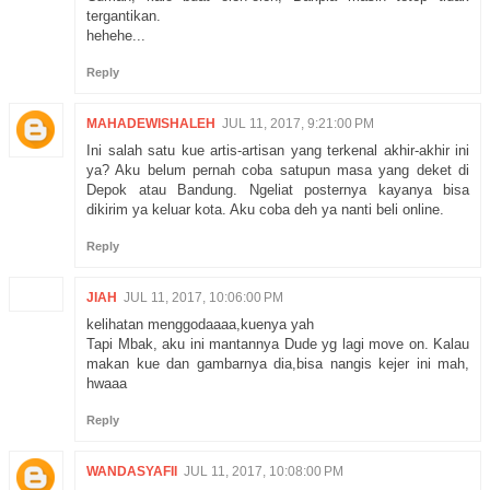
tergantikan.
hehehe...
Reply
MAHADEWISHALEH
JUL 11, 2017, 9:21:00 PM
Ini salah satu kue artis-artisan yang terkenal akhir-akhir ini
ya? Aku belum pernah coba satupun masa yang deket di
Depok atau Bandung. Ngeliat posternya kayanya bisa
dikirim ya keluar kota. Aku coba deh ya nanti beli online.
Reply
JIAH
JUL 11, 2017, 10:06:00 PM
kelihatan menggodaaaa,kuenya yah
Tapi Mbak, aku ini mantannya Dude yg lagi move on. Kalau
makan kue dan gambarnya dia,bisa nangis kejer ini mah,
hwaaa
Reply
WANDASYAFII
JUL 11, 2017, 10:08:00 PM