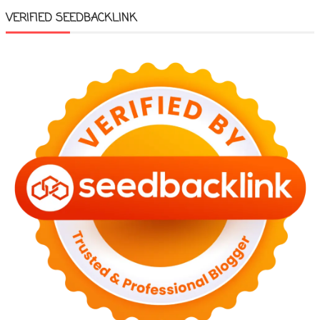
VERIFIED SEEDBACKLINK