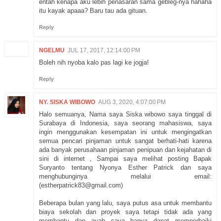
entah kenapa aku lebih penasaran sama gebleg-nya hahaha
itu kayak apaaa? Baru tau ada gituan.
Reply
NGELMU
JUL 17, 2017, 12:14:00 PM
Boleh nih nyoba kalo pas lagi ke jogja!
Reply
NY. SISKA WIBOWO
AUG 3, 2020, 4:07:00 PM
Halo semuanya, Nama saya Siska wibowo saya tinggal di
Surabaya di Indonesia, saya seorang mahasiswa, saya
ingin menggunakan kesempatan ini untuk mengingatkan
semua pencari pinjaman untuk sangat berhati-hati karena
ada banyak perusahaan pinjaman penipuan dan kejahatan di
sini di internet , Sampai saya melihat posting Bapak
Suryanto tentang Nyonya Esther Patrick dan saya
menghubunginya melalui email:
(estherpatrick83@gmail.com)
Beberapa bulan yang lalu, saya putus asa untuk membantu
biaya sekolah dan proyek saya tetapi tidak ada yang
membantu dan ayah saya hanya dapat memperbaiki