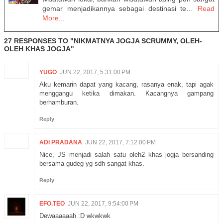
gemar menjadikannya sebagai destinasi te…
Read
More...
27 RESPONSES TO "NIKMATNYA JOGJA SCRUMMY, OLEH-
OLEH KHAS JOGJA"
YUGO
JUN 22, 2017, 5:31:00 PM
Aku kemarin dapat yang kacang, rasanya enak, tapi agak
menggangu ketika dimakan. Kacangnya gampang
berhamburan.
Reply
ADI PRADANA
JUN 22, 2017, 7:12:00 PM
Nice, JS menjadi salah satu oleh2 khas jogja bersanding
bersama gudeg yg sdh sangat khas.
Reply
EFO.TEO
JUN 22, 2017, 9:54:00 PM
Dewaaaaaah :D wkwkwk