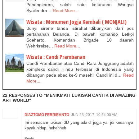
Panangkaran, salah satu keturunan Wangsa
Syailendra…
Read More...
Wisata : Monumen Jogja Kembali ( MONJALI)
Bunyi sirene tanda istirahat dibunyikan dari pos
pertahanan Belanda. Di bawah komando Letkol
Soeharto, Komandan Brigade 10 daerah
Wehrkreise…
Read More...
Wisata : Candi Prambanan
Candi Prambanan atau Candi Rara Jonggrang adalah
kompleks candi Hindu terbesar di Indonesia yang
dibangun pada abad ke-9 masehi. Candi ini d…
Read
More...
22 RESPONSES TO "MENIKMATI LUKISAN CANTIK DI AMAZING
ART WORLD"
DIAZTOMO FEBRIEANTO
JUN 23, 2017, 10:54:00 AM
Ini semacam lukisan 3D yang ada di jogja ya. jdi kesannya
kayak hidup. hehehheh
Reply