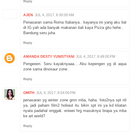
Reply
AJEN
JUL 4, 2017, 8:30:00 AM
Penasaran sama Roma Italianya.. kayanya ini yang aku liat
di IG yah ada banyak makanan itali kaya Pizza gitu hehe..
Bandung seru juha
Reply
AMANDA DESTY YUNISTYANI
JUL 4, 2017, 6:48:00 PM
Pengeeen. Seru kayaknyaaa... Aku kepengen yg di aqua
zone sama dinosaur zone.
Reply
OMITH
JUL 4, 2017, 8:04:00 PM
penasaran yg winter zone gmn mba, haha. foto2nya spt riil
ya, jadi paham film2 holiwut itu bikin spt ini ya kd kliatan
nyata padahal enggak. eniwei hrg masuknya brapa ya mba
ke art world?
Reply