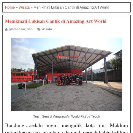
Home
»
Wisata
»
Menikmati Lukisan Cantik di Amazing Art World
Menikmati Lukisan Cantik di Amazing Art World
@atanasia_rian
Wisata
Team Seru di Amazing Art World Pict by Teguh
Bandung....selalu ingin mengulik kota ini. Maklum
setiap kesini gak bisa lama dan gak pernah habis keliling