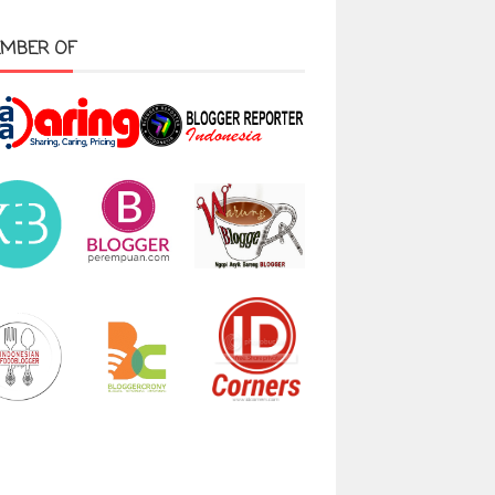
MBER OF