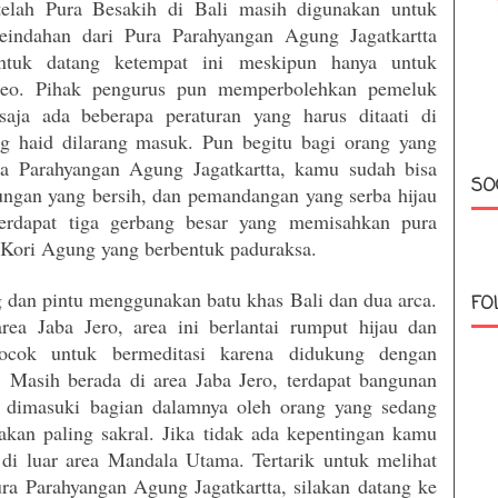
telah
Pura
Besakih di Bali masih
digunakan
untuk
eindahan
dari
Pura
Parahyangan
Agung
Jagatkartta
ntuk
datang
ketempat
ini
meskipun
hanya
untuk
eo. Pihak
pengurus pun memperbolehkan
pemeluk
saja
ada
beberapa
peraturan yang harus
ditaati di
ng
haid
dilarang
masuk. Pun begitu
bagi orang yang
ra
Parahyangan
Agung
Jagatkartta, kamu
sudah
bisa
SO
ungan yang bersih, dan
pemandangan yang serba
hijau
erdapat
tiga
gerbang
besar yang memisahkan
pura
Kori Agung yang berbentuk
paduraksa.
g
dan
pintu
menggunakan
batu
khas Bali dan
dua
arca.
FO
area Jaba
Jero, area ini
berlantai
rumput
hijau
dan
ocok
untuk
bermeditasi
karena
didukung
dengan
. Masih
berada di area Jaba
Jero, terdapat
bangunan
dimasuki
bagian
dalamnya
oleh orang yang sedang
kan paling sakral. Jika
tidak
ada
kepentingan
kamu
 di luar area Mandala Utama. Tertarik
untuk
melihat
ra
Parahyangan
Agung
Jagatkartta, silakan
datang
ke