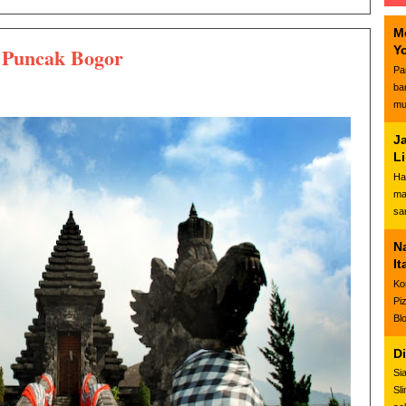
M
i Puncak Bogor
Y
Pa
ba
mu
J
L
Ha
ma
sa
N
It
Ko
Pi
Bl
D
Si
Sl