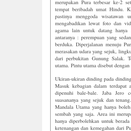
merupakan
Pura
terbesar ke-2 se
tempat
beribadah
umat Hindu. K
pastinya
menggoda
wisatawan
u
mengabadikan
lewat
foto
dan vid
agama lain untuk
datang
hanya
antaranya
: perempuan yang seda
berduka. Diperjalanan
menuju
Pu
merasakan
udara yang sejuk, lingk
dari
perbukitan
Gunung
Salak. T
utama. Pintu
utama
disebut
dengan 
Ukiran-ukiran
dinding
pada
dindin
Masuk
kebagian
dalam
terdapat 
dipenuhi bale-bale. Jaba
Jero
c
suasananya yang sejuk
dan
tenang
Mandala Utama yang hanya
boleh
sembah
yang
saja. Area ini
merupa
hanya
diperbolehkan
untuk
berada
ketenangan
dan
kemegahan
dari
Pu