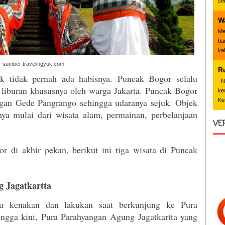
se
W
Me
ba
ka
sumber travelingyuk.com
R
ak
tidak
pernah
ada
habisnya. Puncak Bogor selalu
Nd
liburan
khususnya
oleh
warga Jakarta. Puncak Bogor
ke
gan
Gede
Pangrango
sehingga
udaranya
sejuk. Objek
Ke
nya
mulai
dari
wisata
alam, permainan, perbelanjaan
VE
r di akhir
pekan, berikut
ini
tiga
wisata di Puncak
g
Jagatkartta
u
kenakan
dan
lakukan
saat
berkunjung
ke
Pura
ingga
kini, Pura
Parahyangan
Agung
Jagatkartta yang