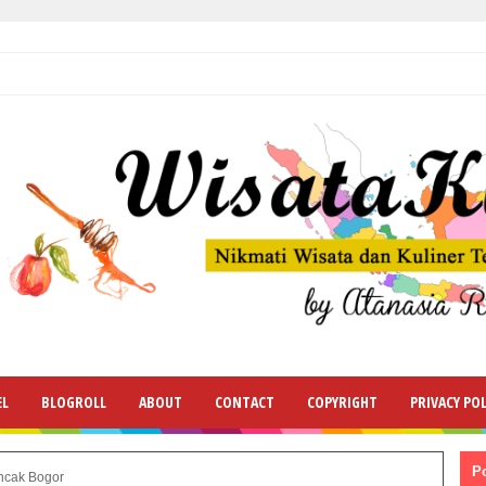
EL
BLOGROLL
ABOUT
CONTACT
COPYRIGHT
PRIVACY POL
P
uncak Bogor