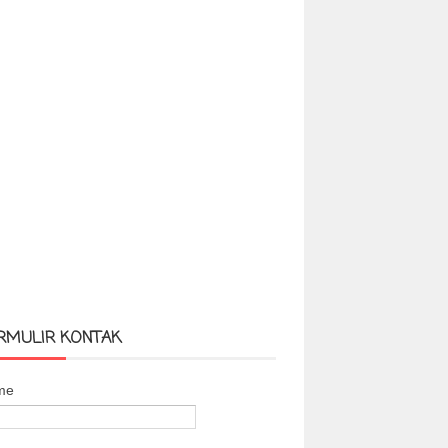
RMULIR KONTAK
me