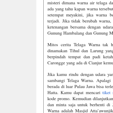
misteri
dimana
warna air telaga
d
ada yang tahu
kapan
warna
tersebu
setempat
meyakini, jika
warna
b
terjadi. Jika
tidak
berubah
warna, 
ketenangan
bersama
dengan
udar
Gunung
Hambalang
dan
Gunung M
Mitos
cerita
Telaga
Warna
tak
dinamakan
Tihul
dan
Larung yan
berpindah
tempat
d
an
padi
ketah
Carongge yang ada di Cianjur
kemud
Jika
kamu
rindu
dengan
udara ya
sambangi
Telaga
Warna. Apalagi
berada di luar
Pulau
Jawa
bisa
terl
Hatta. Kamu
dapat
mencari
tiket
kode promo. Kemudian
dilanjutka
dan
minta
saja
untuk
berhenti di 
Warna
adalah Masjid Atta’awunji