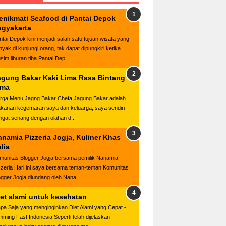
enikmati Seafood di Pantai Depok
ogyakarta
ntai Depok kini menjadi salah satu tujuan wisata yang
nyak di kunjungi orang, tak dapat dipungkiri ketika
sim liburan tiba Pantai Dep...
agung Bakar Kaki Lima Rasa Bintang
ima
rga Menu Jagng Bakar Chefa Jagung Bakar adalah
kanan kegemaran saya dan keluarga, saya sendiri
ngat senang dengan olahan d...
anamia Pizzeria Jogja, Kuliner Khas
alia
munitas Blogger Jogja bersama pemilik Nanamia
zzeria Hari ini saya bersama teman-teman Komunitas
ogger Jogja diundang oleh Nana...
iet alami untuk kesehatan
apa Saja yang menginginkan Diet Alami yang Cepat -
imming Fast Indonesia Seperti telah dijelaskan