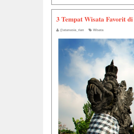
3 Tempat Wisata Favorit d
@atanasia_rian
Wisata