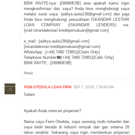
BBM INVITE-nya: {D8980E0B} atau apakah kamu ingin
mengkonfirmasi dari saya? Anda bisa menghubungi saya
melalui surat saya: {aditya.aulia139@gmail.com} dan juga
Anda bisa menghubungi perusahaan ISKANDAR LESTARI
LOAN COMPANY (ISKANDAR LENDERS) via:
{mail:iskandalestari.kreditpersatuan@gmail.com}
e_mail:::[aditya.aulia139@gmail.com]
[iskandalestari.kreditpersatuan@gmail.com]
WhatsApp:::[+44] 7480 729811[Chats Only]
Telephone Number☎[+44] 7480 729811[Calls Only]
BBM INVITE:::[D8980E0B]
Reply
FEMI OTEDOLA LOAN FIRM
SEP 7, 2019, 7:39:00 AM
Salam
Apakah Anda mencari pinjaman?
Nama saya Femi Otedola, saya seorang multi miliarder dan
saya telah berada di industri minyak dan gas selama 28
tahun terakhir. Sekarang saya ingin memberikan pinjaman