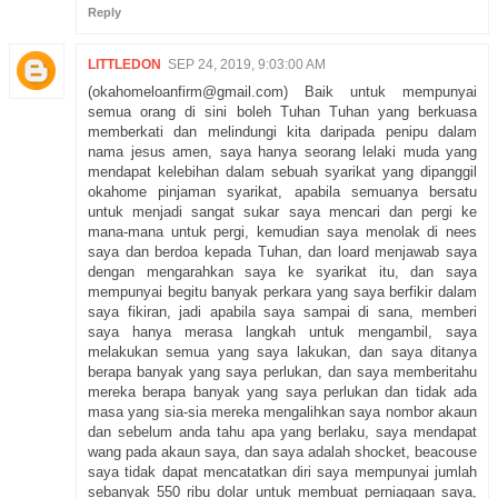
Reply
LITTLEDON
SEP 24, 2019, 9:03:00 AM
(okahomeloanfirm@gmail.com) Baik untuk mempunyai
semua orang di sini boleh Tuhan Tuhan yang berkuasa
memberkati dan melindungi kita daripada penipu dalam
nama jesus amen, saya hanya seorang lelaki muda yang
mendapat kelebihan dalam sebuah syarikat yang dipanggil
okahome pinjaman syarikat, apabila semuanya bersatu
untuk menjadi sangat sukar saya mencari dan pergi ke
mana-mana untuk pergi, kemudian saya menolak di nees
saya dan berdoa kepada Tuhan, dan loard menjawab saya
dengan mengarahkan saya ke syarikat itu, dan saya
mempunyai begitu banyak perkara yang saya berfikir dalam
saya fikiran, jadi apabila saya sampai di sana, memberi
saya hanya merasa langkah untuk mengambil, saya
melakukan semua yang saya lakukan, dan saya ditanya
berapa banyak yang saya perlukan, dan saya memberitahu
mereka berapa banyak yang saya perlukan dan tidak ada
masa yang sia-sia mereka mengalihkan saya nombor akaun
dan sebelum anda tahu apa yang berlaku, saya mendapat
wang pada akaun saya, dan saya adalah shocket, beacouse
saya tidak dapat mencatatkan diri saya mempunyai jumlah
sebanyak 550 ribu dolar untuk membuat perniagaan saya,