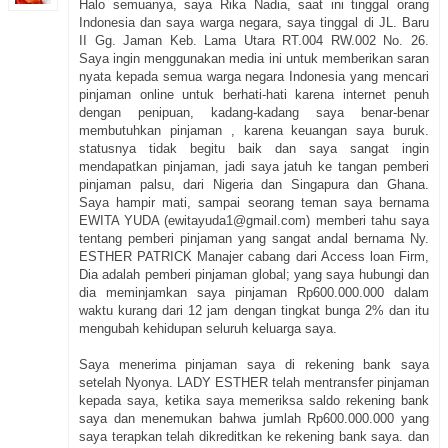
Halo semuanya, saya Rika Nadia, saat ini tinggal orang
Indonesia dan saya warga negara, saya tinggal di JL. Baru
II Gg. Jaman Keb. Lama Utara RT.004 RW.002 No. 26.
Saya ingin menggunakan media ini untuk memberikan saran
nyata kepada semua warga negara Indonesia yang mencari
pinjaman online untuk berhati-hati karena internet penuh
dengan penipuan, kadang-kadang saya benar-benar
membutuhkan pinjaman , karena keuangan saya buruk.
statusnya tidak begitu baik dan saya sangat ingin
mendapatkan pinjaman, jadi saya jatuh ke tangan pemberi
pinjaman palsu, dari Nigeria dan Singapura dan Ghana.
Saya hampir mati, sampai seorang teman saya bernama
EWITA YUDA (ewitayuda1@gmail.com) memberi tahu saya
tentang pemberi pinjaman yang sangat andal bernama Ny.
ESTHER PATRICK Manajer cabang dari Access loan Firm,
Dia adalah pemberi pinjaman global; yang saya hubungi dan
dia meminjamkan saya pinjaman Rp600.000.000 dalam
waktu kurang dari 12 jam dengan tingkat bunga 2% dan itu
mengubah kehidupan seluruh keluarga saya.
Saya menerima pinjaman saya di rekening bank saya
setelah Nyonya. LADY ESTHER telah mentransfer pinjaman
kepada saya, ketika saya memeriksa saldo rekening bank
saya dan menemukan bahwa jumlah Rp600.000.000 yang
saya terapkan telah dikreditkan ke rekening bank saya. dan