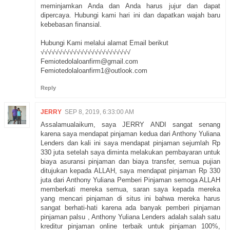
meminjamkan Anda dan Anda harus jujur dan dapat
dipercaya. Hubungi kami hari ini dan dapatkan wajah baru
kebebasan finansial.
Hubungi Kami melalui alamat Email berikut
√√√√√√√√√√√√√√√√√√√√√√√√√
Femiotedolaloanfirm@gmail.com
Femiotedolaloanfirm1@outlook.com
Reply
JERRY
SEP 8, 2019, 6:33:00 AM
Assalamualaikum, saya JERRY ANDI sangat senang
karena saya mendapat pinjaman kedua dari Anthony Yuliana
Lenders dan kali ini saya mendapat pinjaman sejumlah Rp
330 juta setelah saya diminta melakukan pembayaran untuk
biaya asuransi pinjaman dan biaya transfer, semua pujian
ditujukan kepada ALLAH, saya mendapat pinjaman Rp 330
juta dari Anthony Yuliana Pemberi Pinjaman semoga ALLAH
memberkati mereka semua, saran saya kepada mereka
yang mencari pinjaman di situs ini bahwa mereka harus
sangat berhati-hati karena ada banyak pemberi pinjaman
pinjaman palsu , Anthony Yuliana Lenders adalah salah satu
kreditur pinjaman online terbaik untuk pinjaman 100%,