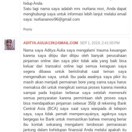
hidup Anda.
Satu lagi nama saya adalah mrs nurliana novi, Anda dapat
menghubungi saya untuk informasi lebih lanjut melalui email
saya: nurliananovi96@gmail.com
Reply
ADITYA.AULIA139@GMAIL.COM
SEP 1, 2019, 2:41:00 PM
Nama saya Aditya Aulia saya mengalami trauma keuangan
karena saya ditipu dan ditipu oleh banyak perusahaan
pinjaman online dan saya pikir tidak ada yang baik bisa
keluar dari transaksi online tapi semua keraguan saya
segera dibawa untuk beristirahat saat teman saya
mengenalkan saya. untuk Ibu pada awalnya saya pikir itu
masih akan menjadi permainan bore yang sama saya harus
memaksa diri untuk mengikuti semua proses karena mereka
sampai pada kejutan terbesar saya setelah memenuhi
semua persyaratan karena permintaan oleh proses saya
bisa mendapatkan pinjaman sebesar 350jt di rekening Bank
Central Asia (BCA) saya saat saya waspada di telepon
saya, saya tidak pernah mempercayainya, agaknya saya
bergegas ke Bank untuk memastikan bahwa memang benar
ibu kontak sekarang mengalami terobosan pemanasan
jantung dalam kehidupan finansial Anda melalui apakah itu