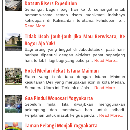
Datsun Risers Expedition
Semangat bagun pagi hari ke 3, semangat untuk
bersama-sama teman risers menikmati indahnya
kehidupan di Kalimantan terutama kehidupan e…
Read More...
Tidak Usah Jauh-Jauh Jika Mau Berwisata, Ke
Bogor Aja Yuk!
Bagi orang yang tinggal di Jabodetabek, pasti hari-
harinya dipenuhi dengan aktivitas penat sepanjang
hari, terlebih lagi bagi yang bekerja…
Read More...
Hotel Medan dekat Istana Maimun
Siapa yang tidak tahu dengan Istana Maimun
kesultanan Deli yang merupakan ikon di kota Medan,
Sumatera Utara ini. Terletak di Jala…
Read More...
Gua Pindul Wonosari Yogyakarta
Sebelum mulai kita diwajibkan menggunakan
pelampung dan membawa ban untuk pribadi.
Perjalanan untuk masuk ke gua pindu…
Read More...
Taman Pelangi Monjali Yogyakarta