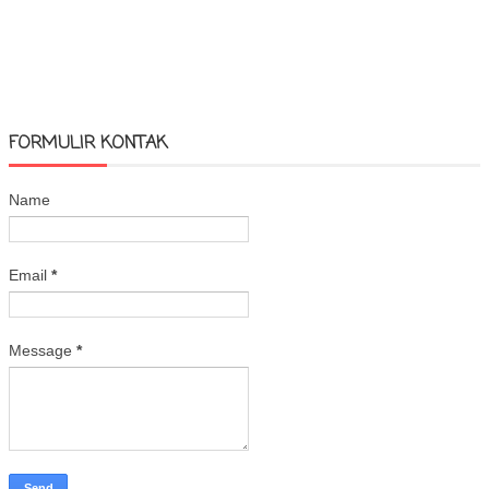
FORMULIR KONTAK
Name
Email
*
Message
*