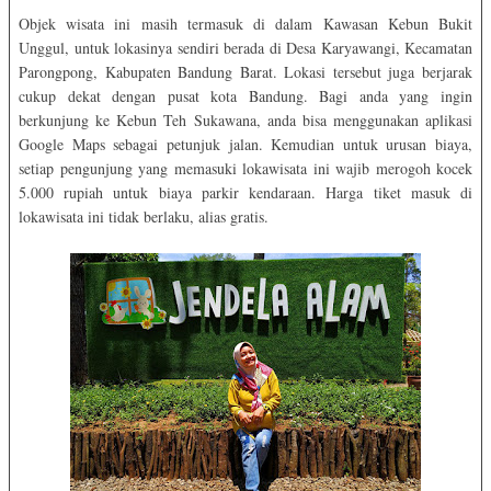
Objek wisata ini masih termasuk di dalam Kawasan Kebun Bukit
Unggul, untuk lokasinya sendiri berada di Desa Karyawangi, Kecamatan
Parongpong, Kabupaten Bandung Barat. Lokasi tersebut juga berjarak
cukup dekat dengan pusat kota Bandung. Bagi anda yang ingin
berkunjung ke Kebun Teh Sukawana, anda bisa menggunakan aplikasi
Google Maps sebagai petunjuk jalan. Kemudian untuk urusan biaya,
setiap pengunjung yang memasuki lokawisata ini wajib merogoh kocek
5.000 rupiah untuk biaya parkir kendaraan. Harga tiket masuk di
lokawisata ini tidak berlaku, alias gratis.