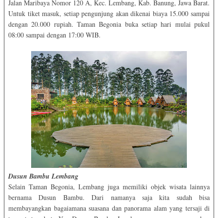
Jalan Maribaya Nomor 120 A, Kec. Lembang, Kab. Banung, Jawa Barat.
Untuk tiket masuk, setiap pengunjung akan dikenai biaya 15.000 sampai
dengan 20.000 rupiah. Taman Begonia buka setiap hari mulai pukul
08:00 sampai dengan 17:00 WIB.
Dusun Bambu Lembang
Selain Taman Begonia, Lembang juga memiliki objek wisata lainnya
bernama Dusun Bambu. Dari namanya saja kita sudah bisa
membayangkan bagaiamana suasana dan panorama alam yang tersaji di