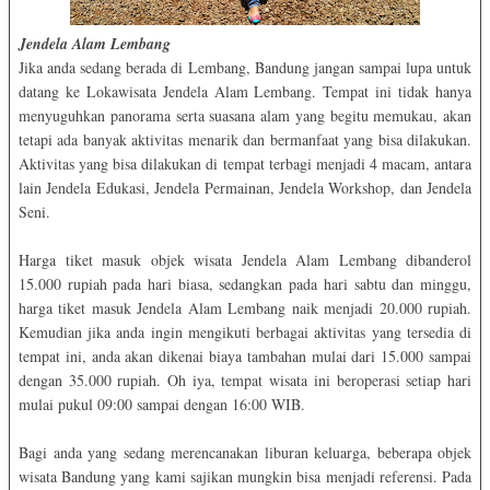
Jendela Alam Lembang
Jika anda sedang berada di Lembang, Bandung jangan sampai lupa untuk
datang ke Lokawisata Jendela Alam Lembang. Tempat ini tidak hanya
menyuguhkan panorama serta suasana alam yang begitu memukau, akan
tetapi ada banyak aktivitas menarik dan bermanfaat yang bisa dilakukan.
Aktivitas yang bisa dilakukan di tempat terbagi menjadi 4 macam, antara
lain Jendela Edukasi, Jendela Permainan, Jendela Workshop, dan Jendela
Seni.
Harga tiket masuk objek wisata Jendela Alam Lembang dibanderol
15.000 rupiah pada hari biasa, sedangkan pada hari sabtu dan minggu,
harga tiket masuk Jendela Alam Lembang naik menjadi 20.000 rupiah.
Kemudian jika anda ingin mengikuti berbagai aktivitas yang tersedia di
tempat ini, anda akan dikenai biaya tambahan mulai dari 15.000 sampai
dengan 35.000 rupiah. Oh iya, tempat wisata ini beroperasi setiap hari
mulai pukul 09:00 sampai dengan 16:00 WIB.
Bagi anda yang sedang merencanakan liburan keluarga, beberapa objek
wisata Bandung yang kami sajikan mungkin bisa menjadi referensi. Pada