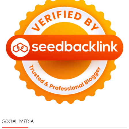
SOCIAL MEDIA