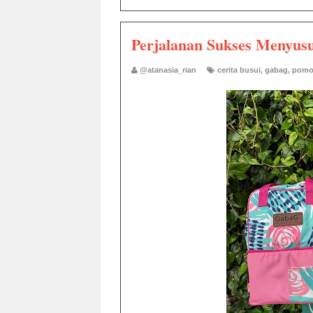
Perjalanan Sukses Menyu
@atanasia_rian
cerita busui
,
gabag
,
pomo