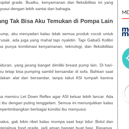
pital grade. Buatku, kenyamanan dan fleksibilitas ini yang
usui dengan lebih santai dan bahagia.
ME
ang Tak Bisa Aku Temukan di Pompa Lain
pump, aku menyadari kalau tidak semua produk cocok untuk
usak, ada juga yang mahal tapi nyakitin. Tapi GabaG Kolibri
a punya kombinasi kenyamanan, teknologi, dan fleksibilitas
iduran, yang jarang banget dimiliki breast pump lain. Di hari-
aku tetap bisa pumping sambil bersandar di sofa. Bahkan saat
lakan alat dan bersandar, tanpa takut ASI tumpah karena
a memicu Let Down Reflex agar ASI keluar lebih lancar. Ada
 ibu dengan puting tenggelam. Semua ini menunjukkan kalau
pertimbangkan berbagai kondisi ibu menyusui.
lus, gak bikin ribet kalau mompa saat bayi tidur. Botol dan
erialnya food grade, jadi aman banget buat bayi. Rasanya,