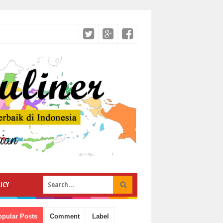
ICY
opular Posts
Comment
Label