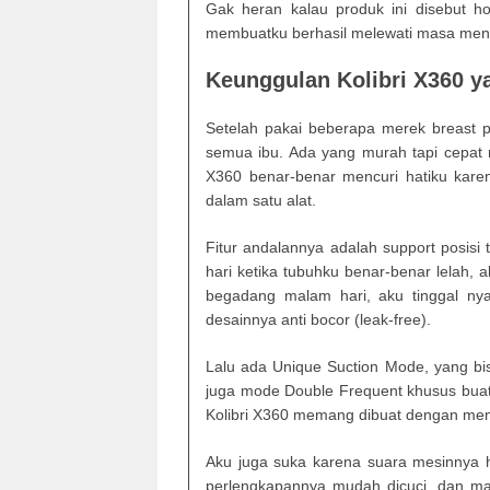
Gak heran kalau produk ini disebut hos
membuatku berhasil melewati masa meny
Keunggulan Kolibri X360 y
Setelah pakai beberapa merek breast 
semua ibu. Ada yang murah tapi cepat r
X360 benar-benar mencuri hatiku karen
dalam satu alat.
Fitur andalannya adalah support posisi t
hari ketika tubuhku benar-benar lelah, 
begadang malam hari, aku tinggal nya
desainnya anti bocor (leak-free).
Lalu ada Unique Suction Mode, yang bis
juga mode Double Frequent khusus buat
Kolibri X360 memang dibuat dengan mem
Aku juga suka karena suara mesinnya ha
perlengkapannya mudah dicuci, dan mat