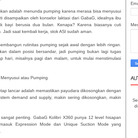
Ema
kukan adalah menunda pumping karena merasa bisa menyusui
i disampaikan oleh konselor laktasi dari GabaG, idealnya ibu
Me
k bayi berusia dua bulan. Kenapa? Karena biasanya cuti
. Jadi saat kembali kerja, stok ASI sudah aman.
embangun rutinitas pumping sejak awal dengan lebih ringan.
an dalam posisi bersandar, jadi pumping bukan lagi tugas
p hari, misalnya pagi dan malam, untuk mulai menstimulasi
AU
h Menyusui atau Pumping
tetap lancar adalah memastikan payudara dikosongkan dengan
sistem demand and supply, makin sering dikosongkan, makin
Se
d
f sangat penting. GabaG Kolibri X360 punya 12 level hisapan
ermasuk Expression Mode dan Unique Suction Mode yang
x.