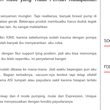
senyaman mungkin. Tapi realitanya, banyak breast pump di
atasi gerak. Beberapa produk membuatku harus duduk tegak
tas lain. Itu sangat melelahkan.
bri X360, karena sebelumnya sudah trauma dengan pompa
SO
telah banyak ibu menyarankan, aku coba.
r dengan fitur support lying position, jadi aku bisa memompa
ibu lelah sepertiku, ini penyelamat banget.
FO
mudah dibawa ke mana-mana. Jadi waktu bepergian pun aku
 Bagian terbaiknya, vacuum-nya lembut tapi tetap efektif
ma ASI tumpah atau payudara sakit karena hisapan terlalu
 hisap dan 4 mode pumping, mulai dari Expression, Unique
 bisa menyesuaikan dengan kondisi payudaranya.