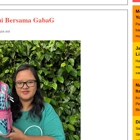
M
sui Bersama GabaG
Y
Pa
ba
pa asi
mu
J
L
Ha
ma
sa
N
It
Ko
Pi
Bl
D
Si
Sl