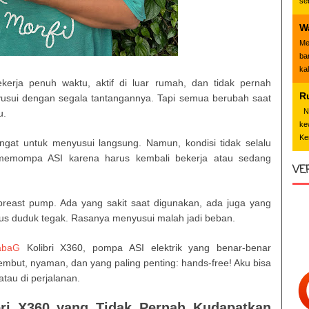
se
W
Me
ba
ka
kerja penuh waktu, aktif di luar rumah, dan tidak pernah
R
sui dengan segala tantangannya. Tapi semua berubah saat
Nd
u.
ke
Ke
angat untuk menyusui langsung. Namun, kondisi tidak selalu
memompa ASI karena harus kembali bekerja atau sedang
VE
east pump. Ada yang sakit saat digunakan, ada juga yang
rus duduk tegak. Rasanya menyusui malah jadi beban.
abaG
Kolibri X360, pompa ASI elektrik yang benar-benar
but, nyaman, dan yang paling penting: hands-free! Aku bisa
tau di perjalanan.
i X360 yang Tidak Pernah Kudapatkan