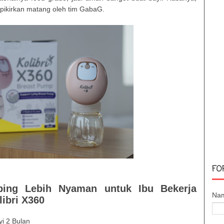
dipikirkan matang oleh tim GabaG.
FO
ing Lebih Nyaman untuk Ibu Bekerja
Na
ibri X360
yi 2 Bulan