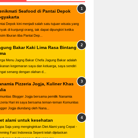
enikmati Seafood di Pantai Depok
ogyakarta
ntai Depok kini menjadi salah satu tujuan wisata yang
nyak di kunjungi orang, tak dapat dipungkiri ketika
sim liburan tiba Pantai Dep...
agung Bakar Kaki Lima Rasa Bintang
ima
rga Menu Jagng Bakar Chefa Jagung Bakar adalah
kanan kegemaran saya dan keluarga, saya sendiri
ngat senang dengan olahan d...
anamia Pizzeria Jogja, Kuliner Khas
alia
munitas Blogger Jogja bersama pemilik Nanamia
zzeria Hari ini saya bersama teman-teman Komunitas
ogger Jogja diundang oleh Nana...
iet alami untuk kesehatan
apa Saja yang menginginkan Diet Alami yang Cepat -
imming Fast Indonesia Seperti telah dijelaskan