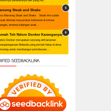
belumnya bahwasanya diet yang me...
aroeng Steak and Shake
nu Waroeng Steak and Shake Steak kini sudah
nyak diminati masyarakat Indonesia di semua
langan, tertama kalangan anak...
umah Teh Ndoro Donker Karanganyar
oro Donker merupakan seorang ahli tanaman
warganegaraan Belanda yang pernah hidup di desa
muning untuk membangun perkebunan....
RIFIED SEEDBACKLINK