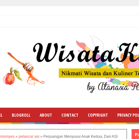
EL
BLOGROLL
ABOUT
CONTACT
COPYRIGHT
PRIVACY POL
P
»
momyes
»
pelancar asi
»
Perjuangan Menyusui Anak Kedua, Dari ASI