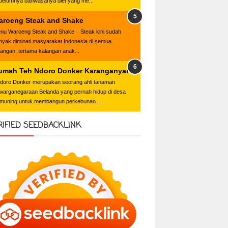
belumnya bahwasanya diet yang me...
aroeng Steak and Shake
nu Waroeng Steak and Shake Steak kini sudah
nyak diminati masyarakat Indonesia di semua
langan, tertama kalangan anak...
umah Teh Ndoro Donker Karanganyar
oro Donker merupakan seorang ahli tanaman
warganegaraan Belanda yang pernah hidup di desa
muning untuk membangun perkebunan....
RIFIED SEEDBACKLINK