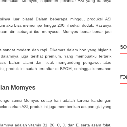
 menemukan Momyes, suplemen pelancar ASI yang katanya
silnya luar biasa! Dalam beberapa minggu, produksi ASI
, kini aku bisa memompa hingga 200ml sekali duduk. Rasanya
yaan diri sebagai ibu menyusui. Momyes benar-benar jadi
SO
 sangat modern dan rapi. Dikemas dalam box yang higienis
 dalamnya juga terlihat premium. Yang membuatku tertarik
asis bahan alami dan tidak mengandung pengawet atau
tu, produk ini sudah terdaftar di BPOM, sehingga keamanan
FO
ulan Momyes
mengonsumsi Momyes setiap hari adalah karena kandungan
melancarkan ASI, produk ini juga memberikan asupan gizi yang
amnya adalah vitamin B1, B6, C, D, dan E, serta asam folat,