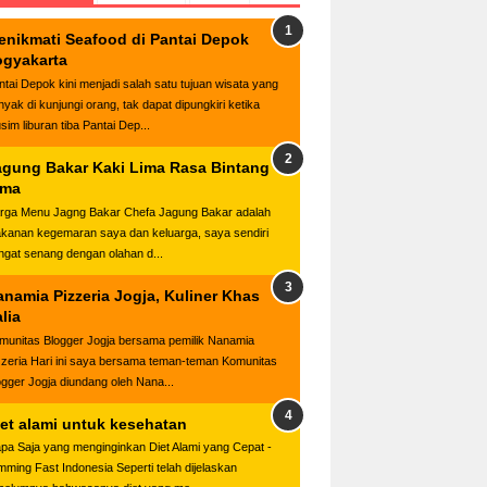
enikmati Seafood di Pantai Depok
ogyakarta
ntai Depok kini menjadi salah satu tujuan wisata yang
nyak di kunjungi orang, tak dapat dipungkiri ketika
sim liburan tiba Pantai Dep...
agung Bakar Kaki Lima Rasa Bintang
ima
rga Menu Jagng Bakar Chefa Jagung Bakar adalah
kanan kegemaran saya dan keluarga, saya sendiri
ngat senang dengan olahan d...
anamia Pizzeria Jogja, Kuliner Khas
alia
munitas Blogger Jogja bersama pemilik Nanamia
zzeria Hari ini saya bersama teman-teman Komunitas
ogger Jogja diundang oleh Nana...
iet alami untuk kesehatan
apa Saja yang menginginkan Diet Alami yang Cepat -
imming Fast Indonesia Seperti telah dijelaskan