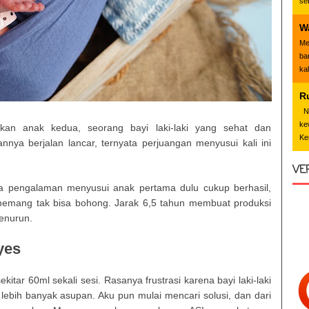
se
W
Me
ba
ka
R
Nd
ke
rkan anak kedua, seorang bayi laki-laki yang sehat dan
Ke
nya berjalan lancar, ternyata perjuangan menyusui kali ini
VE
a pengalaman menyusui anak pertama dulu cukup berhasil,
memang tak bisa bohong. Jarak 6,5 tahun membuat produksi
menurun.
yes
r 60ml sekali sesi. Rasanya frustrasi karena bayi laki-laki
lebih banyak asupan. Aku pun mulai mencari solusi, dan dari