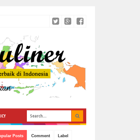
ICY
opular Posts
Comment
Label