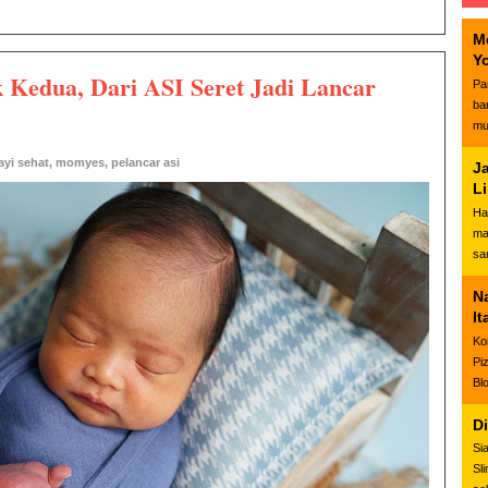
M
Y
 Kedua, Dari ASI Seret Jadi Lancar
Pa
ba
mu
ayi sehat
,
momyes
,
pelancar asi
J
L
Ha
ma
sa
N
It
Ko
Pi
Bl
D
Si
Sl