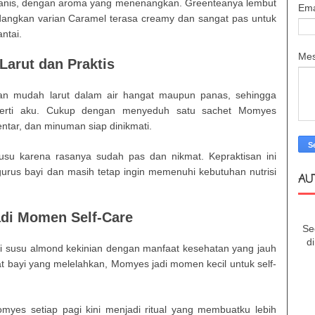
u manis, dengan aroma yang menenangkan. Greenteanya lembut
Ema
angkan varian Caramel terasa creamy dan sangat pas untuk
ntai.
Me
Larut dan Praktis
dan mudah larut dalam air hangat maupun panas, sehingga
seperti aku. Cukup dengan menyeduh satu sachet Momyes
ntar, dan minuman siap dinikmati.
su karena rasanya sudah pas dan nikmat. Kepraktisan ini
us bayi dan masih tetap ingin memenuhi kebutuhan nutrisi
AU
di Momen Self-Care
Se
d
 susu almond kekinian dengan manfaat kesehatan yang jauh
t bayi yang melelahkan, Momyes jadi momen kecil untuk self-
yes setiap pagi kini menjadi ritual yang membuatku lebih