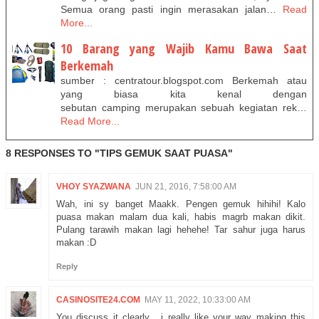
Semua orang pasti ingin merasakan jalan…
Read
More...
10 Barang yang Wajib Kamu Bawa Saat
Berkemah
sumber : centratour.blogspot.com Berkemah atau
yang biasa kita kenal dengan
sebutan camping merupakan sebuah kegiatan rek…
Read More...
8 RESPONSES TO "TIPS GEMUK SAAT PUASA"
VHOY SYAZWANA
JUN 21, 2016, 7:58:00 AM
Wah, ini sy banget Maakk. Pengen gemuk hihihi! Kalo
puasa makan malam dua kali, habis magrb makan dikit.
Pulang tarawih makan lagi hehehe! Tar sahur juga harus
makan :D
Reply
CASINOSITE24.COM
MAY 11, 2022, 10:33:00 AM
You discuss it clearly , i really like your way making this