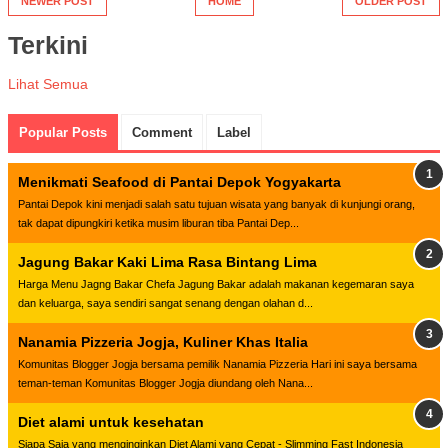
NEWER POST
HOME
OLDER POST
Terkini
Lihat Semua
Popular Posts
Comment
Label
Menikmati Seafood di Pantai Depok Yogyakarta
Pantai Depok kini menjadi salah satu tujuan wisata yang banyak di kunjungi orang,
tak dapat dipungkiri ketika musim liburan tiba Pantai Dep...
Jagung Bakar Kaki Lima Rasa Bintang Lima
Harga Menu Jagng Bakar Chefa Jagung Bakar adalah makanan kegemaran saya
dan keluarga, saya sendiri sangat senang dengan olahan d...
Nanamia Pizzeria Jogja, Kuliner Khas Italia
Komunitas Blogger Jogja bersama pemilik Nanamia Pizzeria Hari ini saya bersama
teman-teman Komunitas Blogger Jogja diundang oleh Nana...
Diet alami untuk kesehatan
Siapa Saja yang menginginkan Diet Alami yang Cepat - Slimming Fast Indonesia