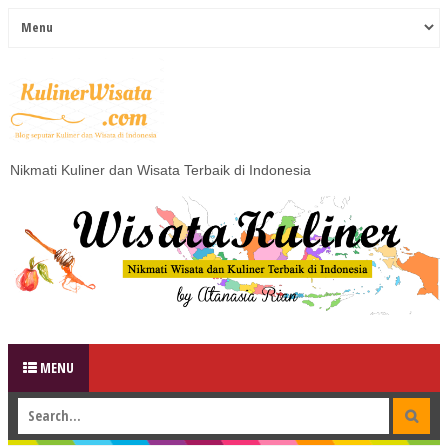
Nikmati Kuliner dan Wisata Terbaik di Indonesia
MENU