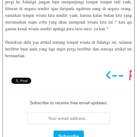
pergi ke Salatiga jangan lupa mengunjungi tempat tempat tadi yaah,
liburan di negara sendiri ajaa daripada ngabisin uang di negara orang,
ramaikan tempat wisata kita sendiri yaah, karena kalau bukan kita yang
meramaikan siapa coba yang akan mengenal wisata kita ini ? kita aja
gamau kenal wisata sendiri apalagi para turis turis. ya kan ?
Demikian dulu yaa artikel tentang tempat wisata di Salatigs ini, selamat
berlibur buat anda yang lagi ingin pergi berlibur dan semoga artikel ini
bermanfaat.
Subscribe to receive free email updates: