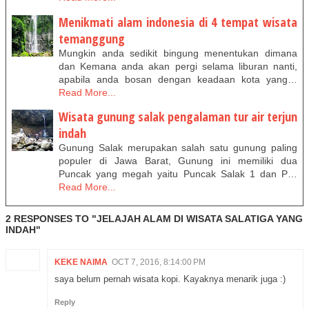
Menikmati alam indonesia di 4 tempat wisata
temanggung
Mungkin anda sedikit bingung menentukan dimana
dan Kemana anda akan pergi selama liburan nanti,
apabila anda bosan dengan keadaan kota yang…
Read More...
Wisata gunung salak pengalaman tur air terjun
indah
Gunung Salak merupakan salah satu gunung paling
populer di Jawa Barat, Gunung ini memiliki dua
Puncak yang megah yaitu Puncak Salak 1 dan P…
Read More...
2 RESPONSES TO "JELAJAH ALAM DI WISATA SALATIGA YANG
INDAH"
KEKE NAIMA
OCT 7, 2016, 8:14:00 PM
saya belum pernah wisata kopi. Kayaknya menarik juga :)
Reply