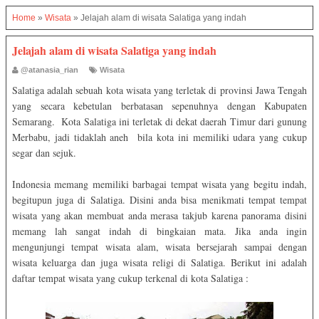
Home
»
Wisata
»
Jelajah alam di wisata Salatiga yang indah
Jelajah alam di wisata Salatiga yang indah
@atanasia_rian
Wisata
Salatiga adalah sebuah kota wisata yang terletak di provinsi Jawa Tengah
yang secara kebetulan berbatasan sepenuhnya dengan Kabupaten
Semarang. Kota Salatiga ini terletak di dekat daerah Timur dari gunung
Merbabu, jadi tidaklah aneh bila kota ini memiliki udara yang cukup
segar dan sejuk.
Indonesia memang memiliki barbagai tempat wisata yang begitu indah,
begitupun juga di Salatiga. Disini anda bisa menikmati tempat tempat
wisata yang akan membuat anda merasa takjub karena panorama disini
memang lah sangat indah di bingkaian mata. Jika anda ingin
mengunjungi tempat wisata alam, wisata bersejarah sampai dengan
wisata keluarga dan juga wisata religi di Salatiga. Berikut ini adalah
daftar tempat wisata yang cukup terkenal di kota Salatiga :