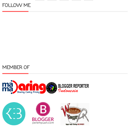
FOLLOW ME
MEMBER OF