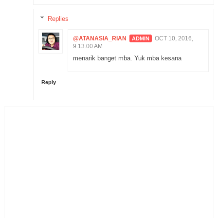
Replies
@ATANASIA_RIAN
OCT 10, 2016,
9:13:00 AM
menarik banget mba. Yuk mba kesana
Reply