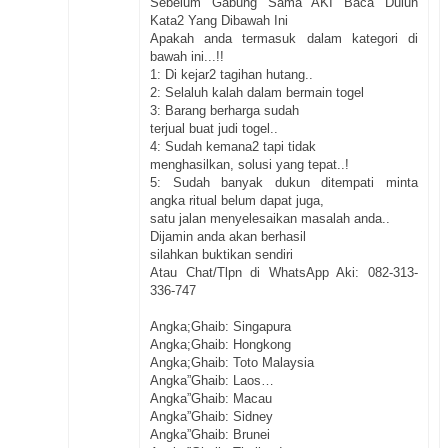
Sebelum Gabung Sama AKI Baca Duluh
Kata2 Yang Dibawah Ini
Apakah anda termasuk dalam kategori di
bawah ini...!!
1: Di kejar2 tagihan hutang..
2: Selaluh kalah dalam bermain togel
3: Barang berharga sudah
terjual buat judi togel..
4: Sudah kemana2 tapi tidak
menghasilkan, solusi yang tepat..!
5: Sudah banyak dukun ditempati minta
angka ritual belum dapat juga,
satu jalan menyelesaikan masalah anda..
Dijamin anda akan berhasil
silahkan buktikan sendiri
Atau Chat/Tlpn di WhatsApp Aki: 082-313-
336-747
Angka;Ghaib: Singapura
Angka;Ghaib: Hongkong
Angka;Ghaib: Toto Malaysia
Angka”Ghaib: Laos…
Angka”Ghaib: Macau
Angka”Ghaib: Sidney
Angka”Ghaib: Brunei