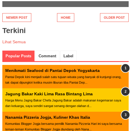
NEWER POST
HOME
OLDER POST
Terkini
Lihat Semua
Popular Posts
Comment
Label
Menikmati Seafood di Pantai Depok Yogyakarta
Pantai Depok kini menjadi salah satu tujuan wisata yang banyak di kunjungi orang,
tak dapat dipungkiri ketika musim liburan tiba Pantai Dep...
Jagung Bakar Kaki Lima Rasa Bintang Lima
Harga Menu Jagng Bakar Chefa Jagung Bakar adalah makanan kegemaran saya
dan keluarga, saya sendiri sangat senang dengan olahan d...
Nanamia Pizzeria Jogja, Kuliner Khas Italia
Komunitas Blogger Jogja bersama pemilik Nanamia Pizzeria Hari ini saya bersama
teman-teman Komunitas Blogger Jogja diundang oleh Nana...