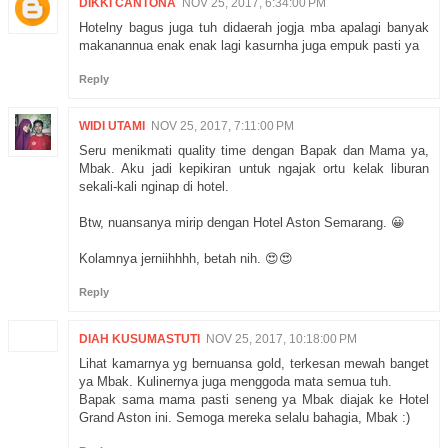
DIKKI CANTONA
NOV 25, 2017, 6:34:00 PM
Hotelny bagus juga tuh didaerah jogja mba apalagi banyak
makanannua enak enak lagi kasurnha juga empuk pasti ya
Reply
WIDI UTAMI
NOV 25, 2017, 7:11:00 PM
Seru menikmati quality time dengan Bapak dan Mama ya,
Mbak. Aku jadi kepikiran untuk ngajak ortu kelak liburan
sekali-kali nginap di hotel.
Btw, nuansanya mirip dengan Hotel Aston Semarang. 😀
Kolamnya jerniihhhh, betah nih. 😍😍
Reply
DIAH KUSUMASTUTI
NOV 25, 2017, 10:18:00 PM
Lihat kamarnya yg bernuansa gold, terkesan mewah banget
ya Mbak. Kulinernya juga menggoda mata semua tuh.
Bapak sama mama pasti seneng ya Mbak diajak ke Hotel
Grand Aston ini. Semoga mereka selalu bahagia, Mbak :)