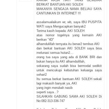
KARNA RASA HATI YANG GEMBIRA
BERKAT BANTUAN AKI SOLEH
MAKANYA SENGAJA NAMA BELIAU SAYA
CANTUNKAN DI INTERNET !!!
assalamualaikum wr, wb, saya IBU PUSPITA
WATI saya Mengucapkan banyak2
Terima kasih kepada: AKI SOLEH
atas nomor togelnya yang kemarin AKI
berikan "4D"
alhamdulillah ternyata itu benar2 tembus AKI
dan berkat bantuan AKI SOLEH saya bisa
melunasi semua hutan2…
orang tua saya yang ada di BANK BRI dan
bukan hanya itu AKI alhamdulillah,
sekarang saya sudah bisa bermodal sedikit
untuk mencukupi kebutuhan keluarga saya
sehari2
Itu semua berkat bantuan AKI SOLEH sekali
lagi makasih banyak ya, AKI
yang ingin merubah nasib
seperti saya...?
SILAHKAN GABUNG SAMA AKI SOLEH Di
No:082-313-336-747