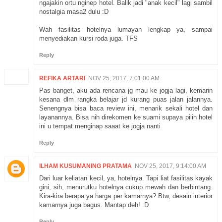
ngajakin ortu nginep hotel. Balik jadi "anak kecil" lagi sambil
nostalgia masa2 dulu :D
Wah fasilitas hotelnya lumayan lengkap ya, sampai
menyediakan kursi roda juga. TFS
Reply
REFIKA ARTARI
NOV 25, 2017, 7:01:00 AM
Pas banget, aku ada rencana jg mau ke jogja lagi, kemarin
kesana dlm rangka belajar jd kurang puas jalan jalannya.
Senengnya bisa baca review ini, menarik sekali hotel dan
layanannya. Bisa nih direkomen ke suami supaya pilih hotel
ini u tempat menginap saaat ke jogja nanti
Reply
ILHAM KUSUMANING PRATAMA
NOV 25, 2017, 9:14:00 AM
Dari luar keliatan kecil, ya, hotelnya. Tapi liat fasilitas kayak
gini, sih, menurutku hotelnya cukup mewah dan berbintang.
Kira-kira berapa ya harga per kamarnya? Btw, desain interior
kamarnya juga bagus. Mantap deh! :D
Reply