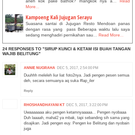
aneh kok pake bathok? mangkok nya a…
Read
More...
Kampoeng Kali Jujugan Serayu
Suasana santai di Jujugan Resto Mendoan panas
dengan rasa yang pass Beberapa waktu lalu saya
sedang menghadiri pernikahan sau…
Read More...
24 RESPONSES TO "SIRUP KUNCI & KETAM ISI BUAH TANGAN
WAJIB BELITUNG"
ANNIE NUGRAHA
DEC 5, 2017, 2:54:00 PM
Duuhhh meleleh liur liat foto2nya. Jadi pengen pesen semua
deh, secara semuanya aq suka #lap_iler
Reply
RHOSHANDHAYANI KT
DEC 5, 2017, 3:22:00 PM
Uwaaaaaaa aku pengen ketamnyaaaaa... Pengen nyobaaa
Duh laaaah, mahal2 ya mbak, tapi sebanding sih sama yang
disajikan. Jadi pengen euy. Pengen ke Belitung dan nyobain
juga