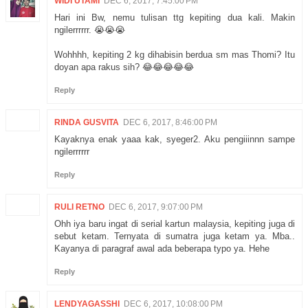
WIDI UTAMI
DEC 6, 2017, 7:45:00 PM
Hari ini Bw, nemu tulisan ttg kepiting dua kali. Makin
ngilerrrrrr. 😭😭😭
Wohhhh, kepiting 2 kg dihabisin berdua sm mas Thomi? Itu
doyan apa rakus sih? 😂😂😂😂😂
Reply
RINDA GUSVITA
DEC 6, 2017, 8:46:00 PM
Kayaknya enak yaaa kak, syeger2. Aku pengiiinnn sampe
ngilerrrrrr
Reply
RULI RETNO
DEC 6, 2017, 9:07:00 PM
Ohh iya baru ingat di serial kartun malaysia, kepiting juga di
sebut ketam. Ternyata di sumatra juga ketam ya. Mba..
Kayanya di paragraf awal ada beberapa typo ya. Hehe
Reply
LENDYAGASSHI
DEC 6, 2017, 10:08:00 PM