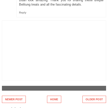
Buah look amazing. Thank you for sharing these unique
Belitung treats and all the fascinating details.
Reply
NEWER POST
HOME
OLDER POST