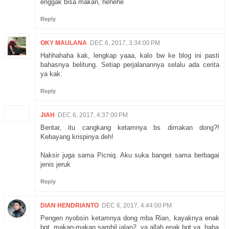
enggak bisa makan, hehehe
Reply
OKY MAULANA
DEC 6, 2017, 3:34:00 PM
Hahhahaha kak, lengkap yaaa, kalo bw ke blog ini pasti
bahasnya belitung. Setiap perjalanannya selalu ada cerita
ya kak.
Reply
JIAH
DEC 6, 2017, 4:37:00 PM
Bentar, itu cangkang ketamnya bs dimakan dong?!
Kebayang krispinya deh!
Naksir juga sama Picniq. Aku suka banget sama berbagai
jenis jeruk
Reply
DIAN HENDRIANTO
DEC 6, 2017, 4:44:00 PM
Pengen nyobsin ketamnya dong mba Rian, kayaknya enak
bgt. makan-makan sambil jalan2, ya allah enak bgt ya. haha