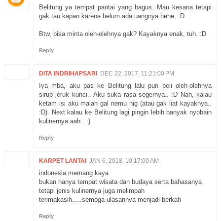
Belitung ya tempat pantai yang bagus. Mau kesana tetapi
gak tau kapan karena belum ada uangnya hehe. :D
Btw, bisa minta oleh-olehnya gak? Kayaknya enak, tuh. :D
Reply
DITA INDRIHAPSARI
DEC 22, 2017, 11:21:00 PM
Iya mba, aku pas ke Belitung lalu pun beli oleh-olehnya
sirup jeruk kunci.. Aku suka rasa segernya.. :D Nah, kalau
ketam isi aku malah gal nemu nig (atau gak liat kayaknya..
:D). Next kalau ke Belitung lagi pingin lebih banyak nyobain
kulinernya aah.. :)
Reply
KARPET LANTAI
JAN 6, 2018, 10:17:00 AM
indonesia memang kaya
bukan hanya tempat wisata dan budaya serta bahasanya
tetapi jenis kulinernya juga melimpah
terimakasih.....semoga ulasannya menjadi berkah
Reply