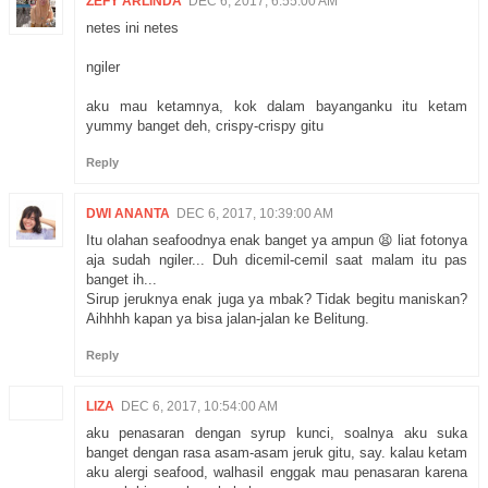
ZEFY ARLINDA
DEC 6, 2017, 6:55:00 AM
netes ini netes
ngiler
aku mau ketamnya, kok dalam bayanganku itu ketam
yummy banget deh, crispy-crispy gitu
Reply
DWI ANANTA
DEC 6, 2017, 10:39:00 AM
Itu olahan seafoodnya enak banget ya ampun 😫 liat fotonya
aja sudah ngiler... Duh dicemil-cemil saat malam itu pas
banget ih...
Sirup jeruknya enak juga ya mbak? Tidak begitu maniskan?
Aihhhh kapan ya bisa jalan-jalan ke Belitung.
Reply
LIZA
DEC 6, 2017, 10:54:00 AM
aku penasaran dengan syrup kunci, soalnya aku suka
banget dengan rasa asam-asam jeruk gitu, say. kalau ketam
aku alergi seafood, walhasil enggak mau penasaran karena