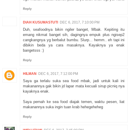
Reply
DIAH KUSUMASTUTI
DEC 6, 2017, 7:10:00 PM
Duh, seafoodnya bikin ngiler banget, Mbak. Kepiting itu
emang nikmat banget sih, dagingnya empuk plus ngisep2
cangkangnya yg berbalut bumbu. Slurp... hemm.. eh tapi ini
dibikin beda ya cara masaknya. Kayaknya ya enak
bangetsss :)
Reply
HILMAN
DEC 6, 2017, 7:12:00 PM
Saya ga terlalu suka sea food mbak, jadi untuk kali ini
makanannya gak bikin jd lapar mata kecuali sirup picniq nya
kayaknya enak.
Saya pernah ke sea food diajak temen, waktu pesen, liat
makanannya suka ingin tuan krab hehegeheheg
Reply