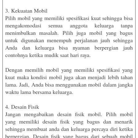
3.
Kekuatan Mobil
Pilih mobil yang memiliki spesifikasi kuat sehingga bisa
mengakomodasi semua anggota keluarga tanpa
menimbulkan masalah. Pilih juga mobil yang bagus
untuk digunakan menempuh perjalanan jauh sehingga
Anda dan keluarga bisa nyaman berpergian jauh
contohnya ketika mudik saat hari raya.
Dengan memilih mobil yang memiliki spesifikasi yang
kuat maka kondisi mobil juga akan menjadi lebih tahan
lama. Jadi, Anda bisa menggunakan mobil dalam jangka
waktu lama bersama keluarga.
4.
Desain Fisik
Jangan mengabaikan desain fisik mobil. Pilih mobil
yang memiliki desain fisik yang bagus dan menarik
sehingga membuat anda dan keluarga percaya diri ketika
berpergian. Desain fisik yang bagus dari sebuah mobil