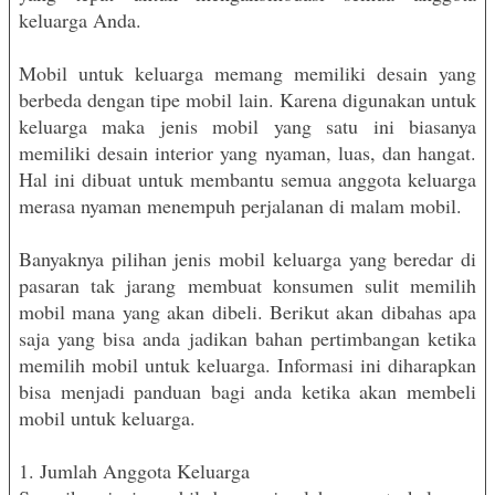
keluarga Anda.
Mobil untuk keluarga memang memiliki desain yang
berbeda dengan tipe mobil lain. Karena digunakan untuk
keluarga maka jenis mobil yang satu ini biasanya
memiliki desain interior yang nyaman, luas, dan hangat.
Hal ini dibuat untuk membantu semua anggota keluarga
merasa nyaman menempuh perjalanan di malam mobil.
Banyaknya pilihan jenis mobil keluarga yang beredar di
pasaran tak jarang membuat konsumen sulit memilih
mobil mana yang akan dibeli. Berikut akan dibahas apa
saja yang bisa anda jadikan bahan pertimbangan ketika
memilih mobil untuk keluarga. Informasi ini diharapkan
bisa menjadi panduan bagi anda ketika akan membeli
mobil untuk keluarga.
1.
Jumlah Anggota Keluarga