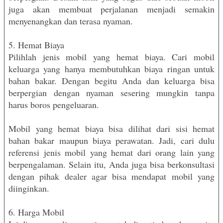
juga akan membuat perjalanan menjadi semakin
menyenangkan dan terasa nyaman.
5.
Hemat Biaya
Pilihlah jenis mobil yang hemat biaya. Cari mobil
keluarga yang hanya membutuhkan biaya ringan untuk
bahan bakar. Dengan begitu Anda dan keluarga bisa
berpergian dengan nyaman sesering mungkin tanpa
harus boros pengeluaran.
Mobil yang hemat biaya bisa dilihat dari sisi hemat
bahan bakar maupun biaya perawatan. Jadi, cari dulu
referensi jenis mobil yang hemat dari orang lain yang
berpengalaman. Selain itu, Anda juga bisa berkonsultasi
dengan pihak dealer agar bisa mendapat mobil yang
diinginkan.
6.
Harga Mobil