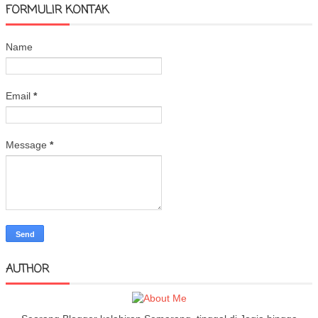
FORMULIR KONTAK
Name
Email
*
Message
*
AUTHOR