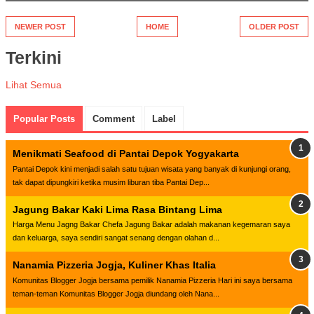
NEWER POST
HOME
OLDER POST
Terkini
Lihat Semua
Popular Posts
Comment
Label
Menikmati Seafood di Pantai Depok Yogyakarta
Pantai Depok kini menjadi salah satu tujuan wisata yang banyak di kunjungi orang,
tak dapat dipungkiri ketika musim liburan tiba Pantai Dep...
Jagung Bakar Kaki Lima Rasa Bintang Lima
Harga Menu Jagng Bakar Chefa Jagung Bakar adalah makanan kegemaran saya
dan keluarga, saya sendiri sangat senang dengan olahan d...
Nanamia Pizzeria Jogja, Kuliner Khas Italia
Komunitas Blogger Jogja bersama pemilik Nanamia Pizzeria Hari ini saya bersama
teman-teman Komunitas Blogger Jogja diundang oleh Nana...