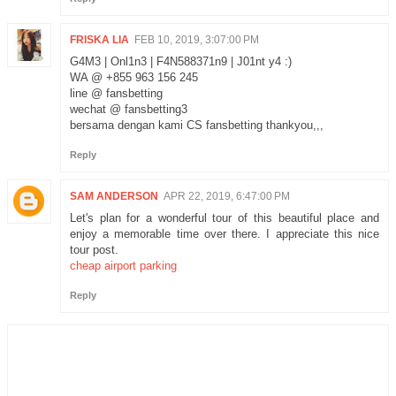
FRISKA LIA
FEB 10, 2019, 3:07:00 PM
G4M3 | Onl1n3 | F4N588371n9 | J01nt y4 :)
WA @ +855 963 156 245
line @ fansbetting
wechat @ fansbetting3
bersama dengan kami CS fansbetting thankyou,,,
Reply
SAM ANDERSON
APR 22, 2019, 6:47:00 PM
Let's plan for a wonderful tour of this beautiful place and
enjoy a memorable time over there. I appreciate this nice
tour post.
cheap airport parking
Reply