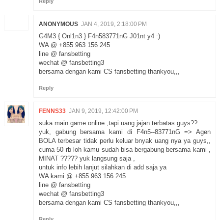
Reply
ANONYMOUS
JAN 4, 2019, 2:18:00 PM
G4M3 { Onl1n3 } F4n583771nG J01nt y4 :)
WA @ +855 963 156 245
line @ fansbetting
wechat @ fansbetting3
bersama dengan kami CS fansbetting thankyou,,,
Reply
FENNS33
JAN 9, 2019, 12:42:00 PM
suka main game online ,tapi uang jajan terbatas guys??
yuk, gabung bersama kami di F4n5--83771nG => Agen
BOLA terbesar tidak perlu keluar bnyak uang nya ya guys,,
cuma 50 rb loh kamu sudah bisa bergabung bersama kami ,
MINAT ????? yuk langsung saja ,
untuk info lebih lanjut silahkan di add saja ya
WA kami @ +855 963 156 245
line @ fansbetting
wechat @ fansbetting3
bersama dengan kami CS fansbetting thankyou,,,
Reply