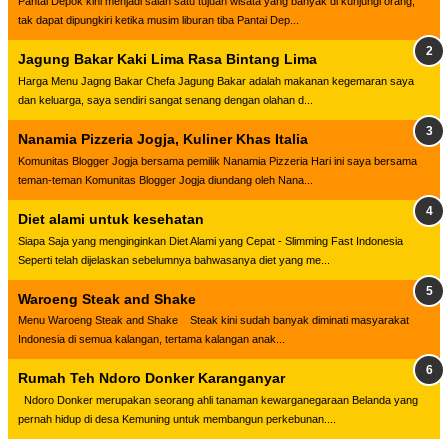
Pantai Depok kini menjadi salah satu tujuan wisata yang banyak di kunjungi orang,
tak dapat dipungkiri ketika musim liburan tiba Pantai Dep...
Jagung Bakar Kaki Lima Rasa Bintang Lima
Harga Menu Jagng Bakar Chefa Jagung Bakar adalah makanan kegemaran saya
dan keluarga, saya sendiri sangat senang dengan olahan d...
Nanamia Pizzeria Jogja, Kuliner Khas Italia
Komunitas Blogger Jogja bersama pemilik Nanamia Pizzeria Hari ini saya bersama
teman-teman Komunitas Blogger Jogja diundang oleh Nana...
Diet alami untuk kesehatan
Siapa Saja yang menginginkan Diet Alami yang Cepat - Slimming Fast Indonesia
Seperti telah dijelaskan sebelumnya bahwasanya diet yang me...
Waroeng Steak and Shake
Menu Waroeng Steak and Shake Steak kini sudah banyak diminati masyarakat
Indonesia di semua kalangan, tertama kalangan anak...
Rumah Teh Ndoro Donker Karanganyar
Ndoro Donker merupakan seorang ahli tanaman kewarganegaraan Belanda yang
pernah hidup di desa Kemuning untuk membangun perkebunan....