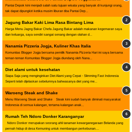
Pantai Depok kini menjadi salah satu tujuan wisata yang banyak di kunjungi orang,
tak dapat dipungkiri ketika musim liburan tiba Pantai Dep...
Jagung Bakar Kaki Lima Rasa Bintang Lima
Harga Menu Jagng Bakar Chefa Jagung Bakar adalah makanan kegemaran saya
dan keluarga, saya sendiri sangat senang dengan olahan d...
Nanamia Pizzeria Jogja, Kuliner Khas Italia
Komunitas Blogger Jogja bersama pemilik Nanamia Pizzeria Hari ini saya bersama
teman-teman Komunitas Blogger Jogja diundang oleh Nana...
Diet alami untuk kesehatan
Siapa Saja yang menginginkan Diet Alami yang Cepat - Slimming Fast Indonesia
Seperti telah dijelaskan sebelumnya bahwasanya diet yang me...
Waroeng Steak and Shake
Menu Waroeng Steak and Shake Steak kini sudah banyak diminati masyarakat
Indonesia di semua kalangan, tertama kalangan anak...
Rumah Teh Ndoro Donker Karanganyar
Ndoro Donker merupakan seorang ahli tanaman kewarganegaraan Belanda yang
pernah hidup di desa Kemuning untuk membangun perkebunan....