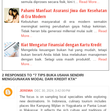
semula diproses secara fisik, kini t…
Read More...
Pahami Manfaat Asuransi Jiwa dan Kesehatan
di Era Modern
Kebutuhan masyarakat di era modern semakin
meningkat seiring perubahan gaya hidup kekinian.
Tidak heran bila generasi millenial mulai sulit …
Read
More...
Kiat Mengatur Finansial dengan Kartu Kredit
Mengelola keuangan bukan hal yang mudah, tetapi
bukan berarti Anda tidak bisa melakukan manajemen
dengan baik. Selagi usia masih produktif, …
Read
More...
2 RESPONSES TO "7 TIPS BUKA USAHA SENDIRI
MENGGUNAKAN MODAL DARI KREDIT KTA"
JEREMIA
DEC 30, 2024, 3:42:00 PM
The focus is on sampling local specialties while exploring
new destinations. In Indonesia, culinary tourism includes
places like Kampung Wijilan in Yogyakarta or Pantai Losari
in Makassar. It reflects the rich culture and traditions of