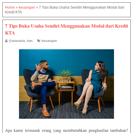
Home
»
keuangan
»
7 Tips Buka Usaha Sendiri Menggunakan Modal dari
Kredit KTA
7 Tips Buka Usaha Sendiri Menggunakan Modal dari Kredit
KTA
@atanasia_rian
keuangan
Apa kamu termasuk orang yang membutuhkan penghasilan tambahan?