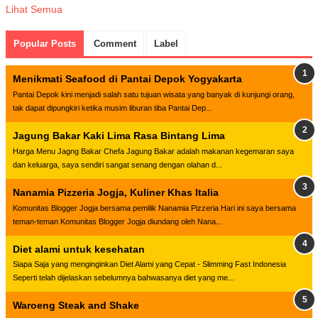
Lihat Semua
Popular Posts
Comment
Label
Menikmati Seafood di Pantai Depok Yogyakarta
Pantai Depok kini menjadi salah satu tujuan wisata yang banyak di kunjungi orang,
tak dapat dipungkiri ketika musim liburan tiba Pantai Dep...
Jagung Bakar Kaki Lima Rasa Bintang Lima
Harga Menu Jagng Bakar Chefa Jagung Bakar adalah makanan kegemaran saya
dan keluarga, saya sendiri sangat senang dengan olahan d...
Nanamia Pizzeria Jogja, Kuliner Khas Italia
Komunitas Blogger Jogja bersama pemilik Nanamia Pizzeria Hari ini saya bersama
teman-teman Komunitas Blogger Jogja diundang oleh Nana...
Diet alami untuk kesehatan
Siapa Saja yang menginginkan Diet Alami yang Cepat - Slimming Fast Indonesia
Seperti telah dijelaskan sebelumnya bahwasanya diet yang me...
Waroeng Steak and Shake