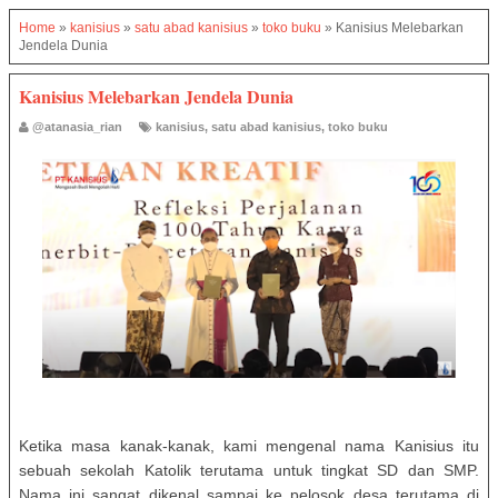
Home
»
kanisius
»
satu abad kanisius
»
toko buku
»
Kanisius Melebarkan
Jendela Dunia
Kanisius Melebarkan Jendela Dunia
@atanasia_rian
kanisius
,
satu abad kanisius
,
toko buku
Ketika masa kanak-kanak, kami mengenal nama Kanisius itu
sebuah sekolah Katolik terutama untuk tingkat SD dan SMP.
Nama ini sangat dikenal sampai ke pelosok desa terutama di