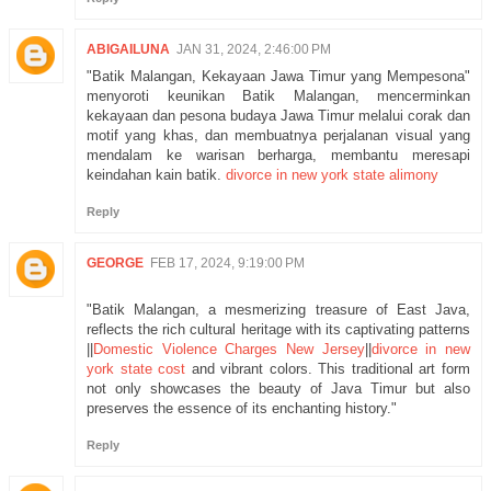
ABIGAILUNA
JAN 31, 2024, 2:46:00 PM
"Batik Malangan, Kekayaan Jawa Timur yang Mempesona"
menyoroti keunikan Batik Malangan, mencerminkan
kekayaan dan pesona budaya Jawa Timur melalui corak dan
motif yang khas, dan membuatnya perjalanan visual yang
mendalam ke warisan berharga, membantu meresapi
keindahan kain batik.
divorce in new york state alimony
Reply
GEORGE
FEB 17, 2024, 9:19:00 PM
"Batik Malangan, a mesmerizing treasure of East Java,
reflects the rich cultural heritage with its captivating patterns
||
Domestic Violence Charges New Jersey
||
divorce in new
york state cost
and vibrant colors. This traditional art form
not only showcases the beauty of Java Timur but also
preserves the essence of its enchanting history."
Reply