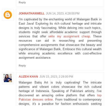
Reply
JOHNATHANWELL
JUN 14, 2023, 4:28:00 PM
I'm captivated by the enchanting world of Malangan Batik in
East Java! Exploring its rich cultural heritage and intricate
designs is truly fascinating. While delving into such topics,
students might seek affordable academic support through
services that offer
write my assignment cheap
. These
resources can aid in researching and presenting
comprehensive assignments that showcase the beauty and
significance of Malangan Batik. Embrace this cultural wealth
while ensuring academic excellence with cost-effective
assignment assistance.
Reply
ALIZEH KHAN
JUN 15, 2023, 2:28:00 PM
Malangan Batiq Art is truly captivating! The intricate
patterns and vibrant colors showcase the rich cultural
heritage of Indonesia. Speaking of Pakistani artistry, I've
discovered an amazing online platform that offers
top
Pakistan dresses online
. From traditional to contemporary
designs, it's a paradise for fashion enthusiasts seeking