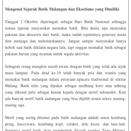
Mengenal Sejarah Batik Malangan dan Eksotisme yang Dimiliki
Tanggal 2 Oktober diperingati sebagai Hari Batik Nasional sehingga
semua lapisan masyarakat memakai batik. Bila dunia saja menyukai
pakaian dan aksesoris dari batik, maka sudah sepatutnya generasi muda
ikut menjaga dan melestarikannya. Jangan sampai masyarakat hanya
heboh saat batik diklaim negara lain, tapi enggan memakai batik sebagai
pakaian harian yang nyaman untuk segala aktivitas.
Sebagian orang mungkin masih awam dengan batik yang telah ada sejak
masa lampau. Pada abad ke-19 telah banyak pria dan wanita yang
memakai batik malangan dalam perayaan upacara tradisional di sekitar
Malang. Batik tulis yang dipakai sebagai medhang koro atau udheng
yang dikenal pula sebagai hiasan kepala dengan motif sidomukti. Kini
ada banyak motif batik malangan yang bisa dipilih sesuai selera masing-
masing saja.
Motif yang sering ditemui pada batik malangan adalah sawat kembang
pring, kucecwara, kembang kopi, celaket, dele kecer, dan lain-lain.
Nantinya motif batik akan membentuk filosofi gambar Tugu Malang,