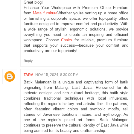
Great blog!
Enhance Your Workspace with Premium Office Furniture
from
Meta furniture
Whether you're setting up a home office
or furnishing a corporate space, we offer top-quality office
furniture designed to improve comfort and productivity. With
a wide range of stylish, ergonomic solutions, we provide
everything you need to create an inspiring and efficient
workspace. Choose
Chairs
for reliable, premium furniture
that supports your success—because your comfort and
productivity are our top priority!
Reply
TARA
NOV 15, 2024, 8:30:00 PM
Batik Malangan is a unique and captivating form of batik
originating from Malang, East Java. Renowned for its
intricate designs and rich cultural heritage, this batik style
combines traditional techniques with local influences,
reflecting the region’s history and artistic flair. The patterns,
often featuring vibrant colors and symbolic motifs, tell
stories of Javanese traditions, nature, and mythology. As
one of the region’s prized art forms, Batik Malangan
continues to preserve the cultural identity of East Java while
being admired for its beauty and craftsmanship.