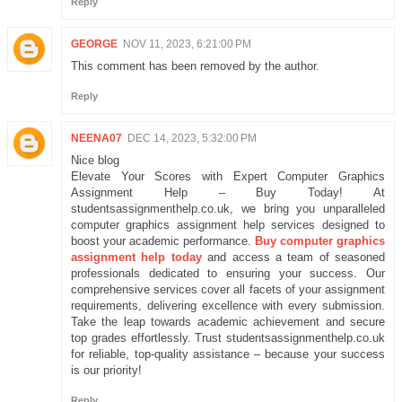
Reply
GEORGE
NOV 11, 2023, 6:21:00 PM
This comment has been removed by the author.
Reply
NEENA07
DEC 14, 2023, 5:32:00 PM
Nice blog
Elevate Your Scores with Expert Computer Graphics
Assignment Help – Buy Today! At
studentsassignmenthelp.co.uk, we bring you unparalleled
computer graphics assignment help services designed to
boost your academic performance.
Buy computer graphics
assignment help today
and access a team of seasoned
professionals dedicated to ensuring your success. Our
comprehensive services cover all facets of your assignment
requirements, delivering excellence with every submission.
Take the leap towards academic achievement and secure
top grades effortlessly. Trust studentsassignmenthelp.co.uk
for reliable, top-quality assistance – because your success
is our priority!
Reply