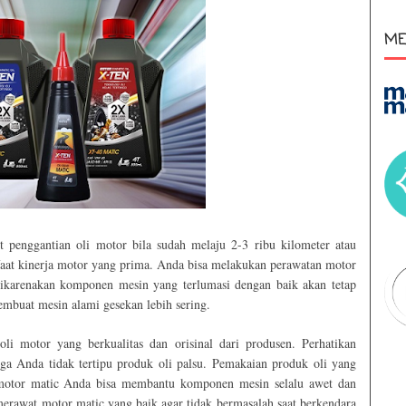
ME
 penggantian oli motor bila sudah melaju 2-3 ribu kilometer atau
faat kinerja motor yang prima. Anda bisa melakukan perawatan motor
 dikarenakan komponen mesin yang terlumasi dengan baik akan tetap
membuat mesin alami gesekan lebih sering.
li motor yang berkualitas dan orisinal dari produsen. Perhatikan
ga Anda tidak tertipu produk oli palsu. Pemakaian produk oli yang
n motor matic Anda bisa membantu komponen mesin selalu awet dan
merawat motor matic yang baik agar tidak bermasalah saat berkendara