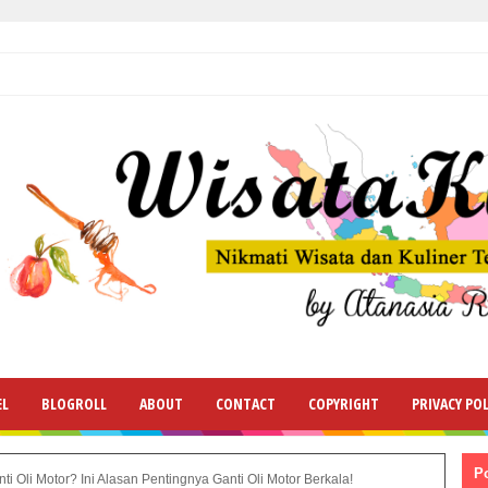
EL
BLOGROLL
ABOUT
CONTACT
COPYRIGHT
PRIVACY POL
P
i Oli Motor? Ini Alasan Pentingnya Ganti Oli Motor Berkala!