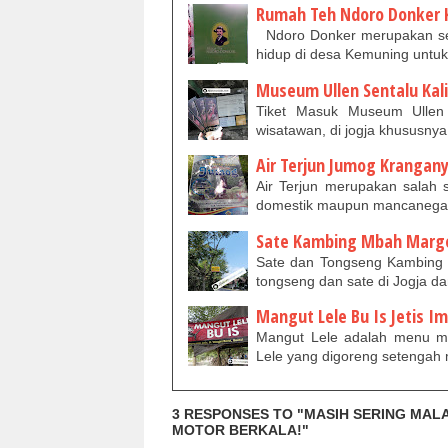
Rumah Teh Ndoro Donker 
Ndoro Donker merupakan se
hidup di desa Kemuning unt
Museum Ullen Sentalu Kal
Tiket Masuk Museum Ullen 
wisatawan, di jogja khususn
Air Terjun Jumog Krangan
Air Terjun merupakan salah s
domestik maupun mancanegara
Sate Kambing Mbah Margo
Sate dan Tongseng Kambing 
tongseng dan sate di Jogja d
Mangut Lele Bu Is Jetis Im
Mangut Lele adalah menu m
Lele yang digoreng setengah 
3 RESPONSES TO "MASIH SERING MALA
MOTOR BERKALA!"