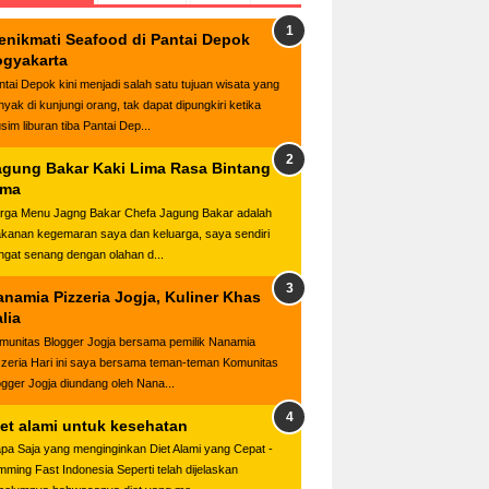
enikmati Seafood di Pantai Depok
ogyakarta
ntai Depok kini menjadi salah satu tujuan wisata yang
nyak di kunjungi orang, tak dapat dipungkiri ketika
sim liburan tiba Pantai Dep...
agung Bakar Kaki Lima Rasa Bintang
ima
rga Menu Jagng Bakar Chefa Jagung Bakar adalah
kanan kegemaran saya dan keluarga, saya sendiri
ngat senang dengan olahan d...
anamia Pizzeria Jogja, Kuliner Khas
alia
munitas Blogger Jogja bersama pemilik Nanamia
zzeria Hari ini saya bersama teman-teman Komunitas
ogger Jogja diundang oleh Nana...
iet alami untuk kesehatan
apa Saja yang menginginkan Diet Alami yang Cepat -
imming Fast Indonesia Seperti telah dijelaskan