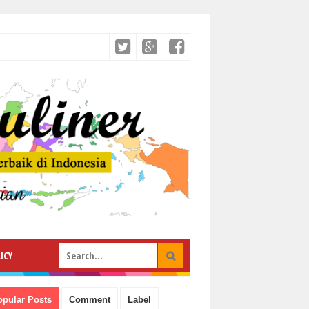
ICY
opular Posts
Comment
Label