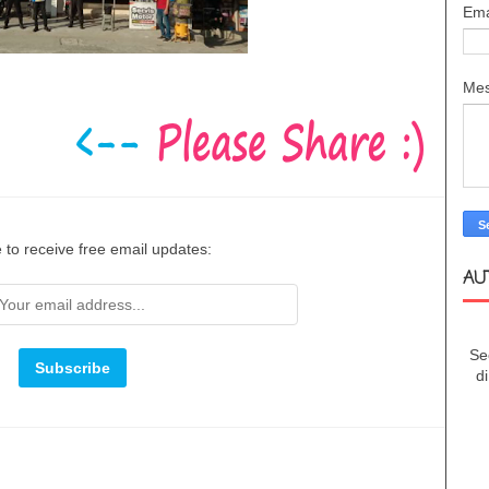
Ema
Me
 to receive free email updates:
AU
Se
d