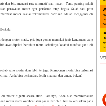
se
is dan bisa mencari rute alternatif saat macet. Tentu penting sekali
kan perawatan mesin agar performa tetap bagus. Salah satu poin
W
merawat motor sesuai rekomendasi pabrikan adalah mengganti oli
Me
ba
ka
 Berkala
R
Nd
a dengan motor matic, pria juga gemar memakai jenis kendaraan yang
ke
ebih awet dipakai bertahun-tahun, sebaiknya ketahui manfaat ganti oli
Ke
VE
 sebab suhu mesin akan lebih terjaga. Komponen mesin bisa terlumasi
optimal. Anda bisa berkendara lebih nyaman dan aman, bukan?
t
a oli motor diganti secara rutin. Pasalnya, Anda bisa meminimalisir
an mesin alami overheat atau panas berlebih. Risiko kerusakan pada