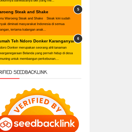
belumnya bahwasanya diet yang me...
aroeng Steak and Shake
nu Waroeng Steak and Shake Steak kini sudah
nyak diminati masyarakat Indonesia di semua
langan, tertama kalangan anak...
umah Teh Ndoro Donker Karanganyar
oro Donker merupakan seorang ahli tanaman
warganegaraan Belanda yang pernah hidup di desa
muning untuk membangun perkebunan....
RIFIED SEEDBACKLINK