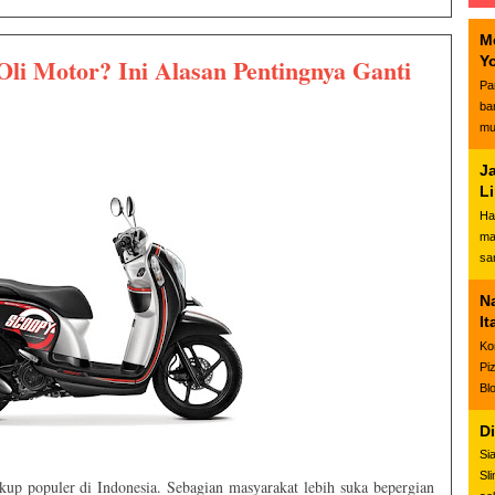
M
Oli Motor? Ini Alasan Pentingnya Ganti
Y
Pa
ba
mu
J
L
Ha
ma
sa
N
It
Ko
Pi
Bl
D
Si
Sl
up populer di Indonesia. Sebagian masyarakat lebih suka bepergian